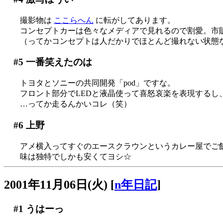
撮影物は
ここらへん
に転がしてあります。
コンセプトカーは色々なメディアで見れるので割愛。市
（ってかコンセプトは人だかりでほとんど撮れない状態なの…
#5
一番笑えたのは
トヨタとソニーの共同開発「pod」ですな。
フロント部分でLEDと液晶使って喜怒哀楽を表現するし
…ってか走るんかいコレ（笑）
#6
上野
アメ横入ってすぐのエースクラウンというカレー屋でご
味は独特でしかも安くてヨシ☆
2001年11月06日(火)
[
n年日記
]
#1
うはーっ