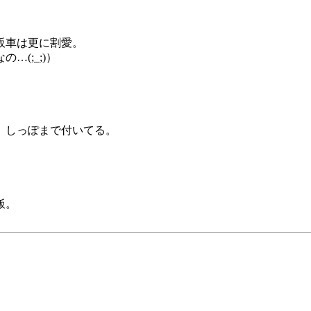
販車は更に割愛。
(;_;)）
、しっぽまで付いてる。
飯。