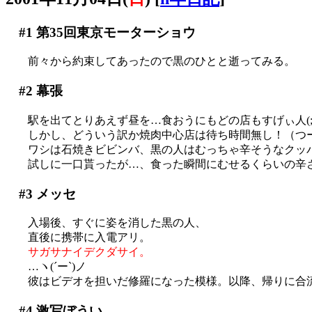
#1
第35回東京モーターショウ
前々から約束してあったので黒のひとと逝ってみる。
#2
幕張
駅を出てとりあえず昼を…食おうにもどの店もすげぃ人(;_
しかし、どういう訳か焼肉中心店は待ち時間無し！（つ
ワシは石焼きビビンバ、黒の人はむっちゃ辛そうなクッ
試しに一口貰ったが…、食った瞬間にむせるくらいの辛さだ
#3
メッセ
入場後、すぐに姿を消した黒の人、
直後に携帯に入電アリ。
サガサナイデクダサイ。
…ヽ(´ー`)ノ
彼はビデオを担いだ修羅になった模様。以降、帰りに合
#4
激写ぼうい