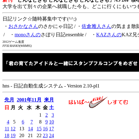
大学を出て別々の企業へ就職した今も、どこに行くにもいつ
日記リンク☆随時募集中です(^^;)
・
おさかなさん
のさかにゃ日記
/ ・
佐倉雅人さん
の気まま散
/ ・
monoさんの
さぼり日記ensemble
/ ・
KAZさんの
KAZ兄
2012ゲーム進度
FFXI:RANK9(WHM95)
hns - 日記自動生成システム - Version 2.10-pl1
先月
2001年11月
来月
日
月
火
水
木
金
土
1
2
3
4
5
6
7
8
9
10
11
12
13
14
15
16
17
18
19
20
21
22
23
24