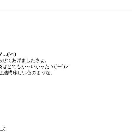
^^;)
らせてあげましたさぁ。
とてもか～いかったヽ(´ー`)ノ
ては結構珍しい色のような。
。
;)