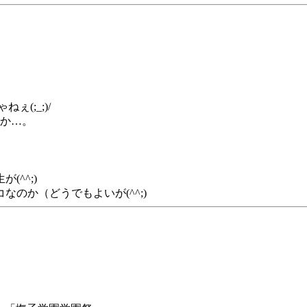
(;_;)/
のか…。
^^;)
のか（どうでもよいが(^^;)