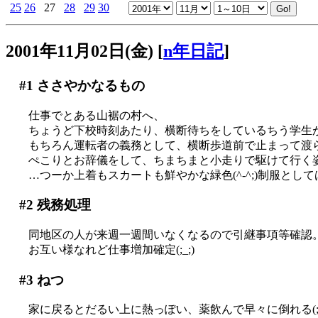
25
26
27
28
29
30
2001年11月02日(金)
[
n年日記
]
#1
ささやかなるもの
仕事でとある山裾の村へ、
ちょうど下校時刻あたり、横断待ちをしているちう学生が…(
もちろん運転者の義務として、横断歩道前で止まって渡
ぺこりとお辞儀をして、ちまちまと小走りで駆けて行く姿は
…つーか上着もスカートも鮮やかな緑色(^-^;)制服とし
#2
残務処理
同地区の人が来週一週間いなくなるので引継事項等確認
お互い様なれど仕事増加確定(;_;)
#3
ねつ
家に戻るとだるい上に熱っぽい、薬飲んで早々に倒れる(;_