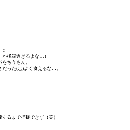
;)
ーか極端過ぎるよな…）
パをちうもん。
った(;_;)よく食えるな…。
流するまで捕捉できず（笑）