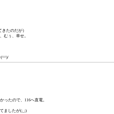
てきたのだが）
）、むぅ、幸せ。
^)/
無かったので、116へ直電。
したが(;_;)