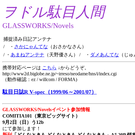
ヲドル駄目人間
GLASSWORKS/Novels
捕捉済み日記アンテナ
/ ・
さかにゃんてな
（おさかなさん）
/ ・
あまねアンテナ
（天野優さん）
/ ・
ダメあんてな
（じゅ
携帯対応ページは
こちら
↓からどうぞ。
http://www2d.biglobe.ne.jp/~irreso/neodame/hns/i/index.cgi
（動作確認：ez / willcom / FORMA)
駄目日誌R V-spec（1999/06～2001/07）
GLASSWORKS/Novelsイベント参加情報
COMITIA101（東京ビッグサイト）
9月2日（日）う12b
にて参加します！
新刊
「どんなときも どんなときも どんなときも」A5 20P 領布