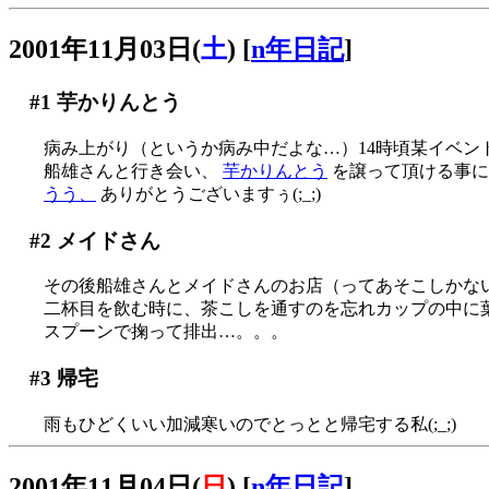
2001年11月03日(
土
)
[
n年日記
]
#1
芋かりんとう
病み上がり（というか病み中だよな…）14時頃某イベン
船雄さんと行き会い、
芋かりんとう
を譲って頂ける事に
うう、
ありがとうございますぅ(;_;)
#2
メイドさん
その後船雄さんとメイドさんのお店（ってあそこしかな
二杯目を飲む時に、茶こしを通すのを忘れカップの中に葉が…
スプーンで掬って排出…。。。
#3
帰宅
雨もひどくいい加減寒いのでとっとと帰宅する私(;_;)
2001年11月04日(
日
)
[
n年日記
]