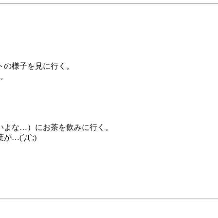
トの様子を見に行く。
。
いよな…）にお茶を飲みに行く。
(´Д`;)