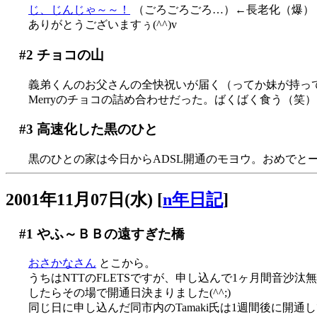
じ、じんじゃ～～！
（ごろごろごろ…）←長老化（爆）
ありがとうございますぅ(^^)v
#2
チョコの山
義弟くんのお父さんの全快祝いが届く（ってか妹が持っ
Merryのチョコの詰め合わせだった。ばくばく食う（笑
#3
高速化した黒のひと
黒のひとの家は今日からADSL開通のモヨウ。おめでとー(^
2001年11月07日(水)
[
n年日記
]
#1
やふ～ＢＢの遠すぎた橋
おさかなさん
とこから。
うちはNTTのFLETSですが、申し込んで1ヶ月間音沙汰
したらその場で開通日決まりました(^^;)
同じ日に申し込んだ同市内のTamaki氏は1週間後に開通してま