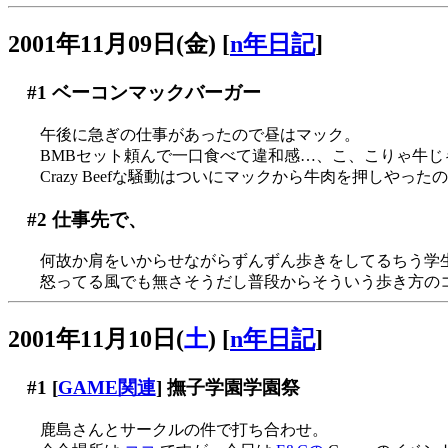
2001年11月09日(金)
[
n年日記
]
#1
ベーコンマックバーガー
午後に急ぎの仕事があったので昼はマック。
BMBセット頼んで一口食べて違和感…、こ、こりゃ牛じゃねぇ
Crazy Beefな騒動はついにマックから牛肉を押しやった
#2
仕事先で、
何故か肩をいからせながらずんずん歩きをしてるちう学生が(
怒ってる風でも無さそうだし普段からそういう歩き方のコな
2001年11月10日(
土
)
[
n年日記
]
#1
[
GAME関連
] 撫子学園学園祭
鹿島さんとサークルの件で打ち合わせ。