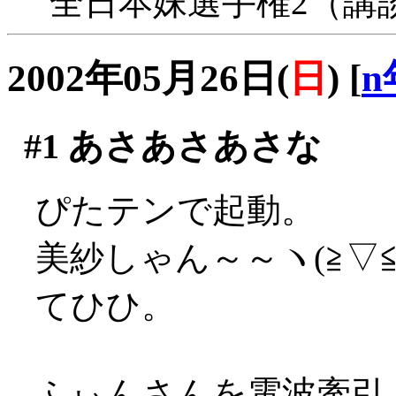
全日本妹選手権2（講
2002年05月26日(
日
)
[
n
#1
あさあさあさな
ぴたテンで起動。
美紗しゃん～～ヽ(≧▽≦
てひひ。
ふぃんさんを電波牽引