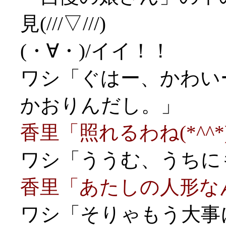
見(///▽///)
(・∀・)/イイ！！
ワシ「ぐはー、かわいー
かおりんだし。」
香里「照れるわね(*^^*
ワシ「ううむ、うちにも
香里「あたしの人形な
ワシ「そりゃもう大事