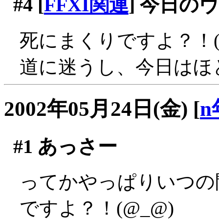
#4
[
FFXI関連
] 今日の
死にまくりですよ？！(;_
道に迷うし、今日はほ
2002年05月24日(金)
[
n
#1
あっさー
ってかやっぱりいつの
ですよ？！(@_@)