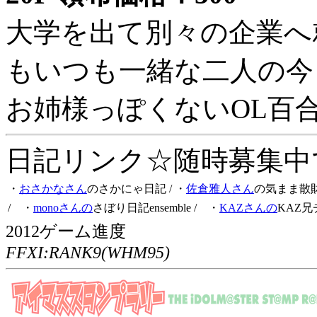
大学を出て別々の企業へ
もいつも一緒な二人の今
お姉様っぽくないOL百
日記リンク☆随時募集中です
・
おさかなさん
のさかにゃ日記
/ ・
佐倉雅人さん
の気まま散
/ ・
monoさんの
さぼり日記ensemble
/ ・
KAZさんの
KAZ兄
2012ゲーム進度
FFXI:RANK9(WHM95)