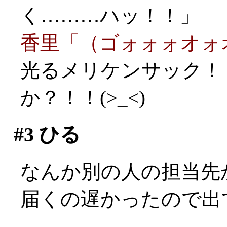
く………ハッ！！」
香里「（ゴォォォオォ
光るメリケンサック！
か？！！(>_<)
#3
ひる
なんか別の人の担当先
届くの遅かったので出て