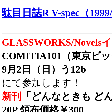
駄目日誌R V-spec（1999/
GLASSWORKS/Nove
COMITIA101（東京
9月2日（日）う12b
にて参加します！
新刊
「どんなときも どん
20P 領布価格￥300