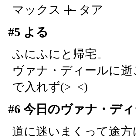
マックス
ト
タア
#5
よる
ふにふにと帰宅。
ヴァナ・ディールに逝
で入れず(>_<)
#6
今日のヴァナ・ディ
道に迷いまくって途方に暮