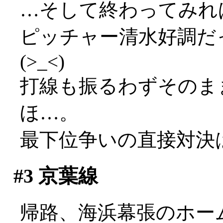
…そして終わってみれば0-
ピッチャー清水好調だ
(>_<)
打線も振るわずそのま
ほ…。
最下位争いの直接対決
#3
京葉線
帰路、海浜幕張のホーム