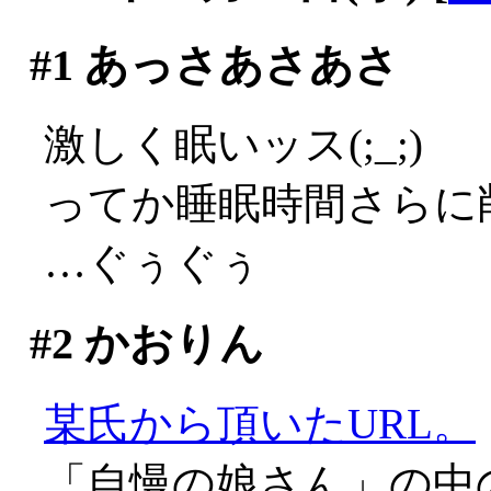
#1
あっさあさあさ
激しく眠いッス(;_;)
ってか睡眠時間さらに削
…ぐぅぐぅ
#2
かおりん
某氏から頂いたURL。
「自慢の娘さん」の中