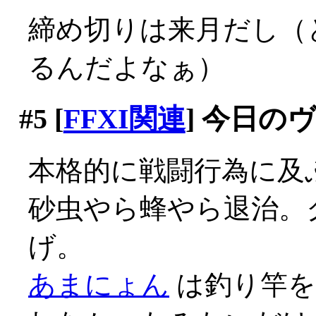
締め切りは来月だし（
るんだよなぁ）
#5
[
FFXI関連
] 今日の
本格的に戦闘行為に及
砂虫やら蜂やら退治。
げ。
あまにょん
は釣り竿を