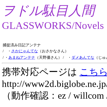
ヲドル駄目人間
GLASSWORKS/Novels
捕捉済み日記アンテナ
/ ・
さかにゃんてな
（おさかなさん）
/ ・
あまねアンテナ
（天野優さん）
/ ・
ダメあんてな
（じゅ
携帯対応ページは
こち
http://www2d.biglobe.ne.jp
（動作確認：ez / willcom 