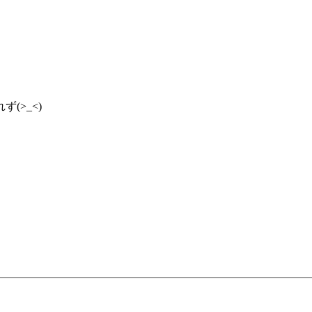
(>_<)