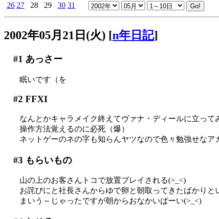
26
27
28
29
30
31
2002年05月21日(火)
[
n年日記
]
#1
あっさー
眠いです（を
#2
FFXI
なんとかキャラメイク終えてヴァナ・ディールに立って
操作方法覚えるのに必死（爆）
ネットゲーのネの字も知らんヤツなので色々勉強せなアカ
#3
もらいもの
山の上のお客さんトコで放置プレイされる(>_<)
お詫びにと社長さんからゆで卵と朝取ってきたばかりと
まいう～じゃったですが朝からおなかいぱーい(>_<)