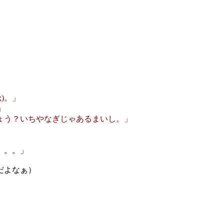
」
)。」
」
ょう？いちやなぎじゃあるまいし。」
。。。」
だよなぁ）