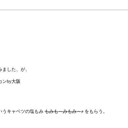
みました、が、
ンby大阪
いうキャベツの塩もみ
もみも～みもみ～♪
をもらう。