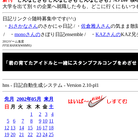
大学を出て別々の企業へ就職した今も、どこに行くにもいつ
日記リンク☆随時募集中です(^^;)
・
おさかなさん
のさかにゃ日記
/ ・
佐倉雅人さん
の気まま散
/ ・
monoさんの
さぼり日記ensemble
/ ・
KAZさんの
KAZ兄
2012ゲーム進度
FFXI:RANK9(WHM95)
hns - 日記自動生成システム - Version 2.10-pl1
先月
2002年05月
来月
日
月
火
水
木
金
土
1
2
3
4
5
6
7
8
9
10
11
12
13
14
15
16
17
18
19
20
21
22
23
24
25