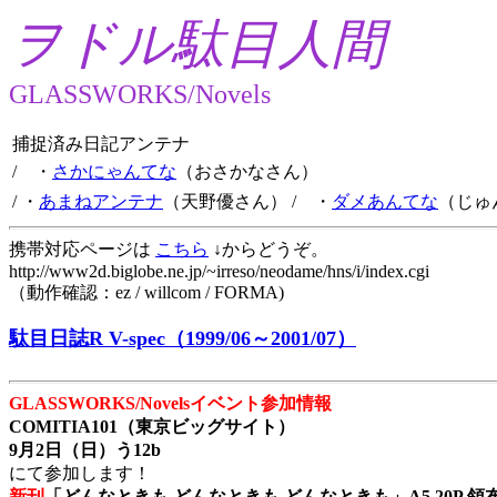
ヲドル駄目人間
GLASSWORKS/Novels
捕捉済み日記アンテナ
/ ・
さかにゃんてな
（おさかなさん）
/ ・
あまねアンテナ
（天野優さん）
/ ・
ダメあんてな
（じゅ
携帯対応ページは
こちら
↓からどうぞ。
http://www2d.biglobe.ne.jp/~irreso/neodame/hns/i/index.cgi
（動作確認：ez / willcom / FORMA)
駄目日誌R V-spec（1999/06～2001/07）
GLASSWORKS/Novelsイベント参加情報
COMITIA101（東京ビッグサイト）
9月2日（日）う12b
にて参加します！
新刊
「どんなときも どんなときも どんなときも」A5 20P 領布