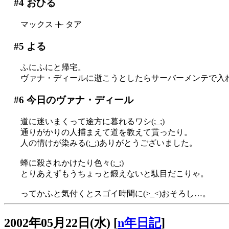
#4
おひる
マックス
ト
タア
#5
よる
ふにふにと帰宅。
ヴァナ・ディールに逝こうとしたらサーバーメンテで入れず
#6
今日のヴァナ・ディール
道に迷いまくって途方に暮れるワシ(;_;)
通りがかりの人捕まえて道を教えて貰ったり。
人の情けが染みる(;_;)ありがとうございました。
蜂に殺されかけたり色々(;_;)
とりあえずもうちょっと鍛えないと駄目だこりゃ。
ってかふと気付くとスゴイ時間に(>_<)おそろし…。
2002年05月22日(水)
[
n年日記
]