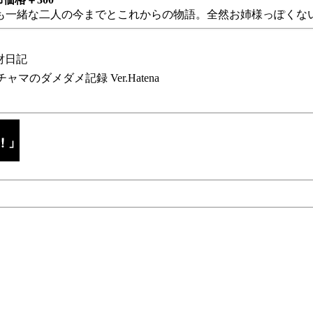
も一緒な二人の今までとこれからの物語。全然お姉様っぽくない
財日記
チャマのダメダメ記録 Ver.Hatena