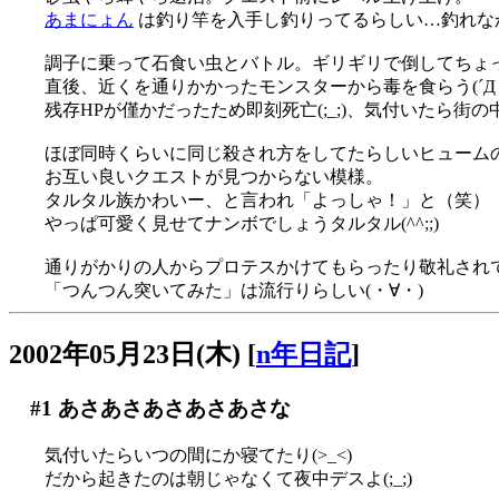
あまにょん
は釣り竿を入手し釣りってるらしい…釣れな
調子に乗って石食い虫とバトル。ギリギリで倒してちょ
直後、近くを通りかかったモンスターから毒を食らう(´Д｀
残存HPが僅かだったため即刻死亡(;_;)、気付いたら街
ほぼ同時くらいに同じ殺され方をしてたらしいヒューム
お互い良いクエストが見つからない模様。
タルタル族かわいー、と言われ「よっしゃ！」と（笑）
やっぱ可愛く見せてナンボでしょうタルタル(^^;;)
通りがかりの人からプロテスかけてもらったり敬礼されてみ
「つんつん突いてみた」は流行りらしい(・∀・)
2002年05月23日(木)
[
n年日記
]
#1
あさあさあさあさあさな
気付いたらいつの間にか寝てたり(>_<)
だから起きたのは朝じゃなくて夜中デスよ(;_;)