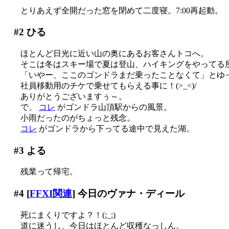
とりあえず全開だった窓を閉めて二度寝。7:00再起動。
#2
ひる
ほとんど日光に近い山の奥にあるお客さんトコへ。
そこは冬はスキー場で夏は登山、ハイキングをやってる
「いやー、ここのゴンドラまだ乗ったことなくて」とゆ
社員移動用のチケで乗せてもらえる事に！(>_<)/
ありがとうございますぅ～。
で、
コレ
がゴンドラ山頂駅からの風景。
小雨だったのがちょっと残念。
コレ
がゴンドラから下ってる途中で見えた湖。
#3
よる
残業って帰宅。
#4
[
FFXI関連
] 今日のヴァナ・ディール
死にまくりですよ？！(;_;)
道に迷うし、今日はほとんど収穫なっしん。