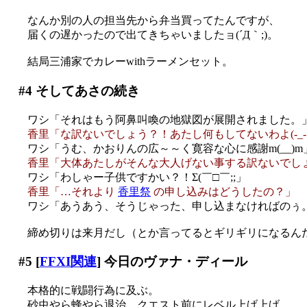
なんか別の人の担当先から弁当買ってたんですが、
届くの遅かったので出てきちゃいましたョ(´Д｀;)。
結局三浦家でカレーwithラーメンセット。
#4
そしてあさの続き
ワシ「それはもう阿鼻叫喚の地獄図が展開されました。
香里「な訳ないでしょう？！あたし何もしてないわよ(-_-;
ワシ「うむ、かおりんの広～～く寛容な心に感謝m(__)m
香里「大体あたしがそんな大人げない事する訳ないでし
ワシ「わしゃー子供ですかい？！Σ(￣□￣;;」
香里「…それより
香里祭
の申し込みはどうしたの？」
ワシ「あうあう、そうじゃった、申し込まなければのぅ
締め切りは来月だし（とか言ってるとギリギリになるん
#5
[
FFXI関連
] 今日のヴァナ・ディール
本格的に戦闘行為に及ぶ。
砂虫やら蜂やら退治。クエスト前にレベル上げ上げ。