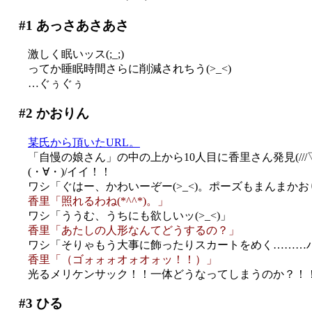
#1
あっさあさあさ
激しく眠いッス(;_;)
ってか睡眠時間さらに削減されちう(>_<)
…ぐぅぐぅ
#2
かおりん
某氏から頂いたURL。
「自慢の娘さん」の中の上から10人目に香里さん発見(///▽/
(・∀・)/イイ！！
ワシ「ぐはー、かわいーぞー(>_<)。ポーズもまんまか
香里「照れるわね(*^^*)。」
ワシ「ううむ、うちにも欲しいッ(>_<)」
香里「あたしの人形なんてどうするの？」
ワシ「そりゃもう大事に飾ったりスカートをめく………
香里「（ゴォォォオォオォッ！！）」
光るメリケンサック！！一体どうなってしまうのか？！！(
#3
ひる