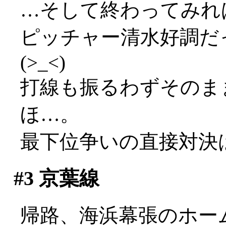
…そして終わってみれば0-
ピッチャー清水好調だ
(>_<)
打線も振るわずそのま
ほ…。
最下位争いの直接対決
#3
京葉線
帰路、海浜幕張のホーム