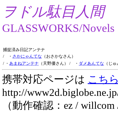
ヲドル駄目人間
GLASSWORKS/Novels
捕捉済み日記アンテナ
/ ・
さかにゃんてな
（おさかなさん）
/ ・
あまねアンテナ
（天野優さん）
/ ・
ダメあんてな
（じゅ
携帯対応ページは
こち
http://www2d.biglobe.ne.jp
（動作確認：ez / willcom 