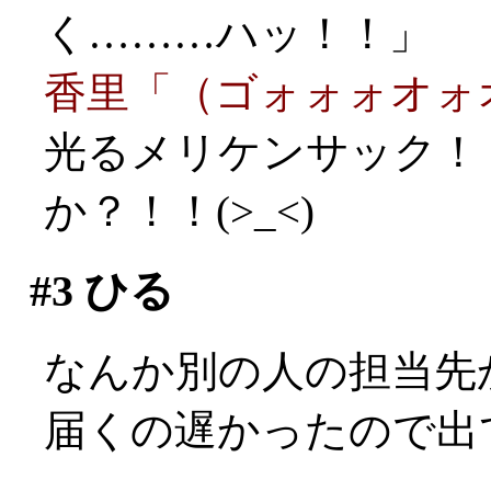
く………ハッ！！」
香里「（ゴォォォオォ
光るメリケンサック！
か？！！(>_<)
#3
ひる
なんか別の人の担当先
届くの遅かったので出て