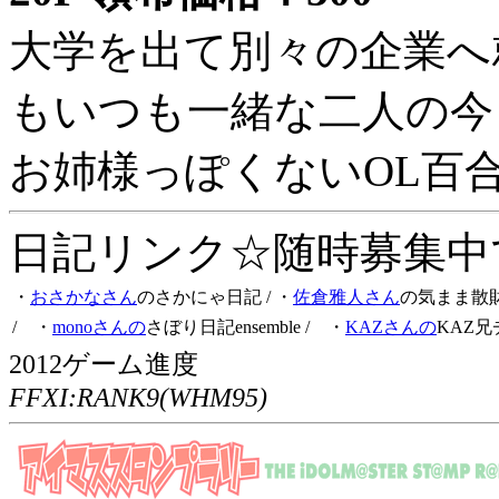
大学を出て別々の企業へ
もいつも一緒な二人の今
お姉様っぽくないOL百
日記リンク☆随時募集中です
・
おさかなさん
のさかにゃ日記
/ ・
佐倉雅人さん
の気まま散
/ ・
monoさんの
さぼり日記ensemble
/ ・
KAZさんの
KAZ兄
2012ゲーム進度
FFXI:RANK9(WHM95)