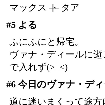
マックス
ト
タア
#5
よる
ふにふにと帰宅。
ヴァナ・ディールに逝
で入れず(>_<)
#6
今日のヴァナ・ディ
道に迷いまくって途方に暮