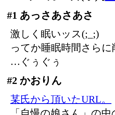
#1
あっさあさあさ
激しく眠いッス(;_;)
ってか睡眠時間さらに削
…ぐぅぐぅ
#2
かおりん
某氏から頂いたURL。
「自慢の娘さん」の中