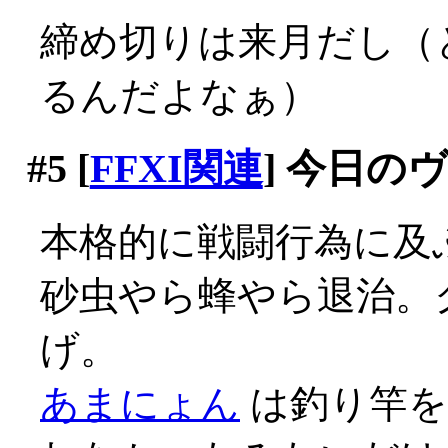
締め切りは来月だし（
るんだよなぁ）
#5
[
FFXI関連
] 今日の
本格的に戦闘行為に及
砂虫やら蜂やら退治。
げ。
あまにょん
は釣り竿を