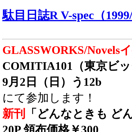
駄目日誌R V-spec（1999/
GLASSWORKS/Nove
COMITIA101（東京
9月2日（日）う12b
にて参加します！
新刊
「どんなときも どん
20P 領布価格￥300