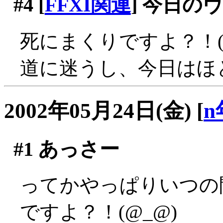
#4
[
FFXI関連
] 今日の
死にまくりですよ？！(;_
道に迷うし、今日はほ
2002年05月24日(金)
[
n
#1
あっさー
ってかやっぱりいつの
ですよ？！(@_@)