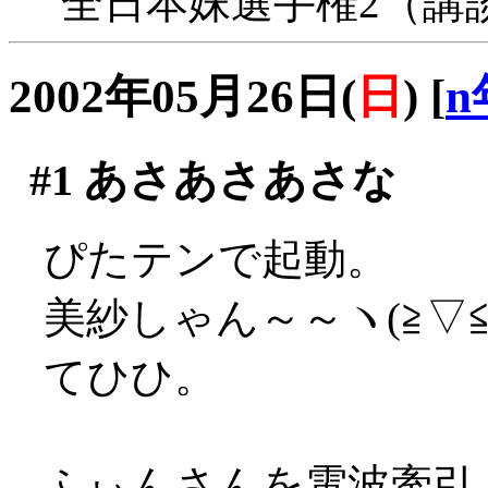
全日本妹選手権2（講
2002年05月26日(
日
)
[
n
#1
あさあさあさな
ぴたテンで起動。
美紗しゃん～～ヽ(≧▽≦
てひひ。
ふぃんさんを電波牽引