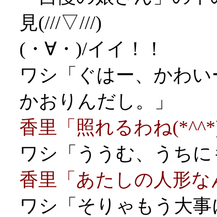
見(///▽///)
(・∀・)/イイ！！
ワシ「ぐはー、かわいー
かおりんだし。」
香里「照れるわね(*^^*
ワシ「ううむ、うちにも
香里「あたしの人形な
ワシ「そりゃもう大事