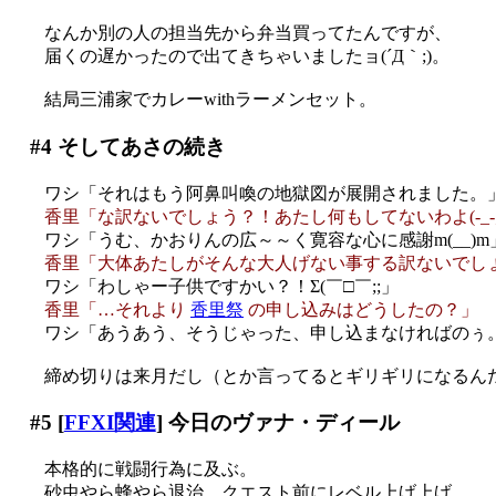
なんか別の人の担当先から弁当買ってたんですが、
届くの遅かったので出てきちゃいましたョ(´Д｀;)。
結局三浦家でカレーwithラーメンセット。
#4
そしてあさの続き
ワシ「それはもう阿鼻叫喚の地獄図が展開されました。
香里「な訳ないでしょう？！あたし何もしてないわよ(-_-;
ワシ「うむ、かおりんの広～～く寛容な心に感謝m(__)m
香里「大体あたしがそんな大人げない事する訳ないでし
ワシ「わしゃー子供ですかい？！Σ(￣□￣;;」
香里「…それより
香里祭
の申し込みはどうしたの？」
ワシ「あうあう、そうじゃった、申し込まなければのぅ
締め切りは来月だし（とか言ってるとギリギリになるん
#5
[
FFXI関連
] 今日のヴァナ・ディール
本格的に戦闘行為に及ぶ。
砂虫やら蜂やら退治。クエスト前にレベル上げ上げ。