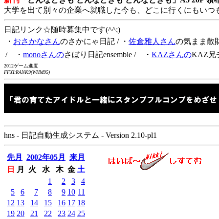
大学を出て別々の企業へ就職した今も、どこに行くにもいつ
日記リンク☆随時募集中です(^^;)
・
おさかなさん
のさかにゃ日記
/ ・
佐倉雅人さん
の気まま散
/ ・
monoさんの
さぼり日記ensemble
/ ・
KAZさんの
KAZ兄
2012ゲーム進度
FFXI:RANK9(WHM95)
hns - 日記自動生成システム - Version 2.10-pl1
先月
2002年05月
来月
日
月
火
水
木
金
土
1
2
3
4
5
6
7
8
9
10
11
12
13
14
15
16
17
18
19
20
21
22
23
24
25