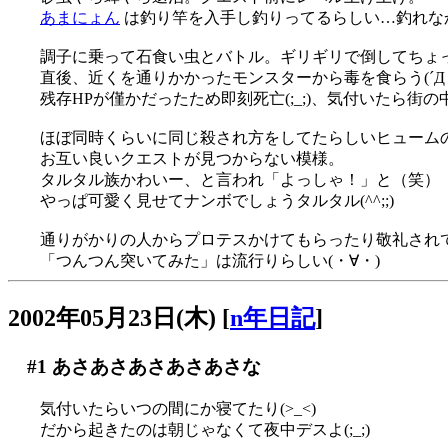
あまにょん
は釣り竿を入手し釣りってるらしい…釣れな
調子に乗って石食い虫とバトル。ギリギリで倒してちょ
直後、近くを通りかかったモンスターから毒を食らう(´Д｀
残存HPが僅かだったため即刻死亡(;_;)、気付いたら街
ほぼ同時くらいに同じ殺され方をしてたらしいヒューム
お互い良いクエストが見つからない模様。
タルタル族かわいー、と言われ「よっしゃ！」と（笑）
やっぱ可愛く見せてナンボでしょうタルタル(^^;;)
通りがかりの人からプロテスかけてもらったり敬礼されてみ
「つんつん突いてみた」は流行りらしい(・∀・)
2002年05月23日(木)
[
n年日記
]
#1
あさあさあさあさあさな
気付いたらいつの間にか寝てたり(>_<)
だから起きたのは朝じゃなくて夜中デスよ(;_;)