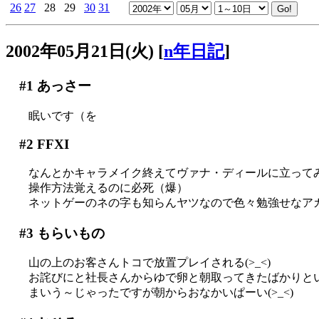
26
27
28
29
30
31
2002年05月21日(火)
[
n年日記
]
#1
あっさー
眠いです（を
#2
FFXI
なんとかキャラメイク終えてヴァナ・ディールに立って
操作方法覚えるのに必死（爆）
ネットゲーのネの字も知らんヤツなので色々勉強せなアカ
#3
もらいもの
山の上のお客さんトコで放置プレイされる(>_<)
お詫びにと社長さんからゆで卵と朝取ってきたばかりと
まいう～じゃったですが朝からおなかいぱーい(>_<)