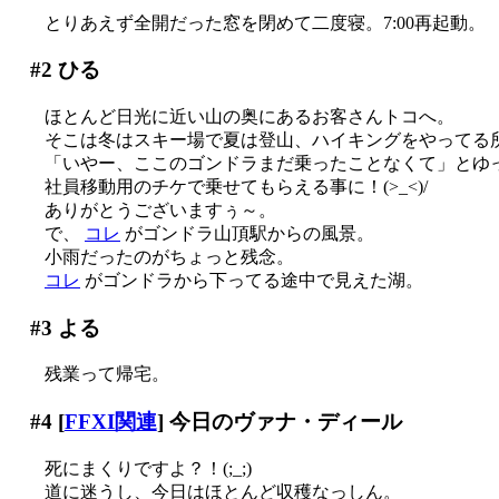
とりあえず全開だった窓を閉めて二度寝。7:00再起動。
#2
ひる
ほとんど日光に近い山の奥にあるお客さんトコへ。
そこは冬はスキー場で夏は登山、ハイキングをやってる
「いやー、ここのゴンドラまだ乗ったことなくて」とゆ
社員移動用のチケで乗せてもらえる事に！(>_<)/
ありがとうございますぅ～。
で、
コレ
がゴンドラ山頂駅からの風景。
小雨だったのがちょっと残念。
コレ
がゴンドラから下ってる途中で見えた湖。
#3
よる
残業って帰宅。
#4
[
FFXI関連
] 今日のヴァナ・ディール
死にまくりですよ？！(;_;)
道に迷うし、今日はほとんど収穫なっしん。