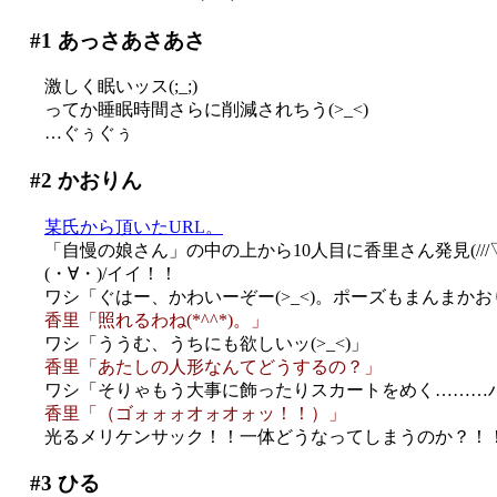
#1
あっさあさあさ
激しく眠いッス(;_;)
ってか睡眠時間さらに削減されちう(>_<)
…ぐぅぐぅ
#2
かおりん
某氏から頂いたURL。
「自慢の娘さん」の中の上から10人目に香里さん発見(///▽/
(・∀・)/イイ！！
ワシ「ぐはー、かわいーぞー(>_<)。ポーズもまんまか
香里「照れるわね(*^^*)。」
ワシ「ううむ、うちにも欲しいッ(>_<)」
香里「あたしの人形なんてどうするの？」
ワシ「そりゃもう大事に飾ったりスカートをめく………
香里「（ゴォォォオォオォッ！！）」
光るメリケンサック！！一体どうなってしまうのか？！！(
#3
ひる