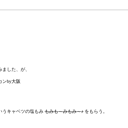
みました、が、
ンby大阪
いうキャベツの塩もみ
もみも～みもみ～♪
をもらう。