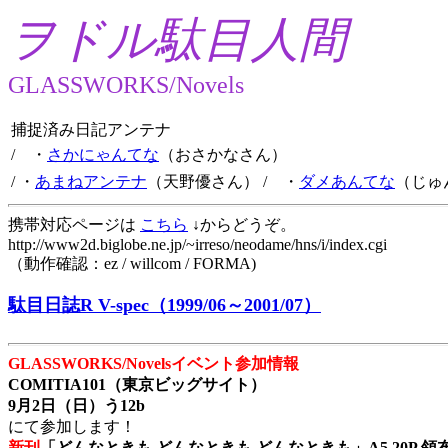
ヲドル駄目人間
GLASSWORKS/Novels
捕捉済み日記アンテナ
/ ・
さかにゃんてな
（おさかなさん）
/ ・
あまねアンテナ
（天野優さん）
/ ・
ダメあんてな
（じゅ
携帯対応ページは
こちら
↓からどうぞ。
http://www2d.biglobe.ne.jp/~irreso/neodame/hns/i/index.cgi
（動作確認：ez / willcom / FORMA)
駄目日誌R V-spec（1999/06～2001/07）
GLASSWORKS/Novelsイベント参加情報
COMITIA101（東京ビッグサイト）
9月2日（日）う12b
にて参加します！
新刊
「どんなときも どんなときも どんなときも」A5 20P 領布