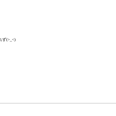
(>_<)