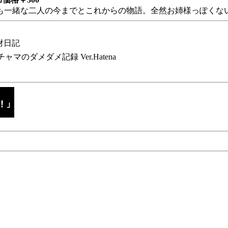
も一緒な二人の今までとこれからの物語。全然お姉様っぽくない
財日記
チャマのダメダメ記録 Ver.Hatena