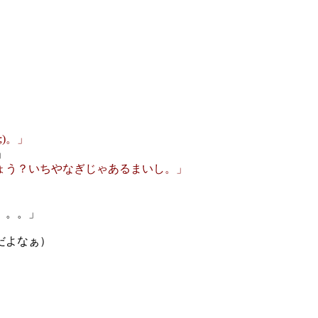
」
)。」
」
ょう？いちやなぎじゃあるまいし。」
。。。」
だよなぁ）