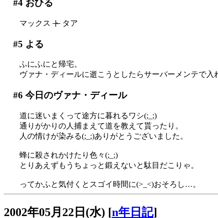
#4
おひる
マックス
ト
タア
#5
よる
ふにふにと帰宅。
ヴァナ・ディールに逝こうとしたらサーバーメンテで入れず
#6
今日のヴァナ・ディール
道に迷いまくって途方に暮れるワシ(;_;)
通りがかりの人捕まえて道を教えて貰ったり。
人の情けが染みる(;_;)ありがとうございました。
蜂に殺されかけたり色々(;_;)
とりあえずもうちょっと鍛えないと駄目だこりゃ。
ってかふと気付くとスゴイ時間に(>_<)おそろし…。
2002年05月22日(水)
[
n年日記
]