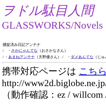
ヲドル駄目人間
GLASSWORKS/Novels
捕捉済み日記アンテナ
/ ・
さかにゃんてな
（おさかなさん）
/ ・
あまねアンテナ
（天野優さん）
/ ・
ダメあんてな
（じゅ
携帯対応ページは
こち
http://www2d.biglobe.ne.jp
（動作確認：ez / willcom 