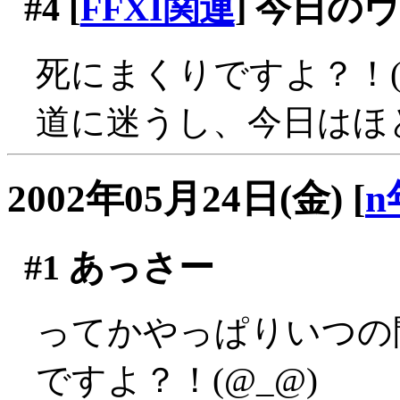
#4
[
FFXI関連
] 今日の
死にまくりですよ？！(;_
道に迷うし、今日はほ
2002年05月24日(金)
[
n
#1
あっさー
ってかやっぱりいつの
ですよ？！(@_@)