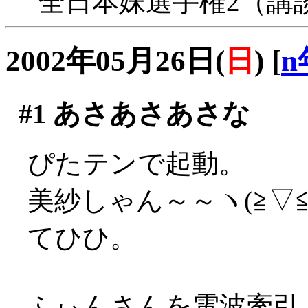
全日本妹選手権2（講
2002年05月26日(
日
)
[
n
#1
あさあさあさな
ぴたテンで起動。
美紗しゃん～～ヽ(≧▽≦
てひひ。
ふぃんさんを電波牽引