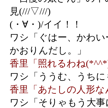
見(///▽///)
(・∀・)/イイ！！
ワシ「ぐはー、かわいー
かおりんだし。」
香里「照れるわね(*^^*
ワシ「ううむ、うちにも
香里「あたしの人形な
ワシ「そりゃもう大事