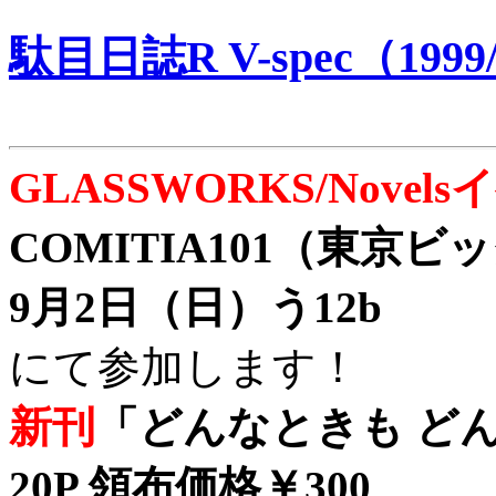
駄目日誌R V-spec（1999/
GLASSWORKS/Nove
COMITIA101（東京
9月2日（日）う12b
にて参加します！
新刊
「どんなときも どん
20P 領布価格￥300