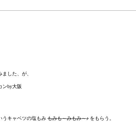
みました、が、
ンby大阪
いうキャベツの塩もみ
もみも～みもみ～♪
をもらう。