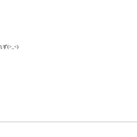
(>_<)