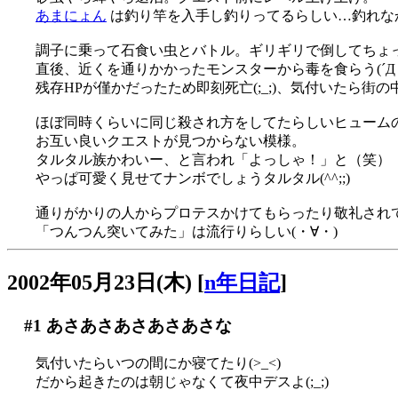
あまにょん
は釣り竿を入手し釣りってるらしい…釣れな
調子に乗って石食い虫とバトル。ギリギリで倒してちょ
直後、近くを通りかかったモンスターから毒を食らう(´Д｀
残存HPが僅かだったため即刻死亡(;_;)、気付いたら街
ほぼ同時くらいに同じ殺され方をしてたらしいヒューム
お互い良いクエストが見つからない模様。
タルタル族かわいー、と言われ「よっしゃ！」と（笑）
やっぱ可愛く見せてナンボでしょうタルタル(^^;;)
通りがかりの人からプロテスかけてもらったり敬礼されてみ
「つんつん突いてみた」は流行りらしい(・∀・)
2002年05月23日(木)
[
n年日記
]
#1
あさあさあさあさあさな
気付いたらいつの間にか寝てたり(>_<)
だから起きたのは朝じゃなくて夜中デスよ(;_;)