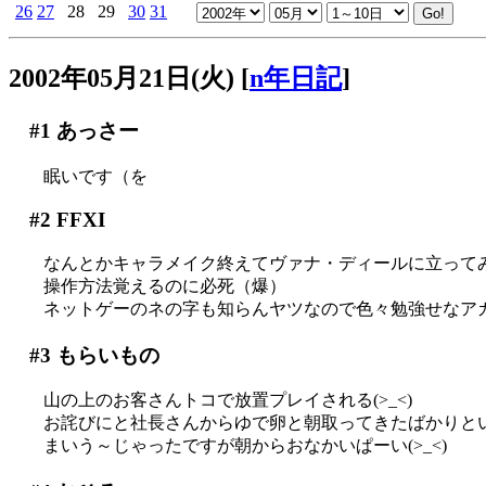
26
27
28
29
30
31
2002年05月21日(火)
[
n年日記
]
#1
あっさー
眠いです（を
#2
FFXI
なんとかキャラメイク終えてヴァナ・ディールに立って
操作方法覚えるのに必死（爆）
ネットゲーのネの字も知らんヤツなので色々勉強せなアカ
#3
もらいもの
山の上のお客さんトコで放置プレイされる(>_<)
お詫びにと社長さんからゆで卵と朝取ってきたばかりと
まいう～じゃったですが朝からおなかいぱーい(>_<)