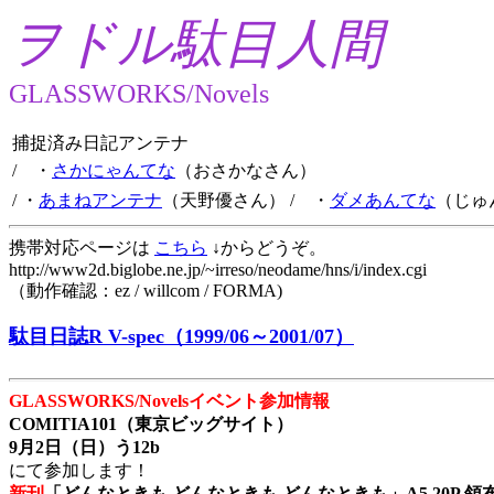
ヲドル駄目人間
GLASSWORKS/Novels
捕捉済み日記アンテナ
/ ・
さかにゃんてな
（おさかなさん）
/ ・
あまねアンテナ
（天野優さん）
/ ・
ダメあんてな
（じゅ
携帯対応ページは
こちら
↓からどうぞ。
http://www2d.biglobe.ne.jp/~irreso/neodame/hns/i/index.cgi
（動作確認：ez / willcom / FORMA)
駄目日誌R V-spec（1999/06～2001/07）
GLASSWORKS/Novelsイベント参加情報
COMITIA101（東京ビッグサイト）
9月2日（日）う12b
にて参加します！
新刊
「どんなときも どんなときも どんなときも」A5 20P 領布