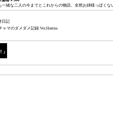
も一緒な二人の今までとこれからの物語。全然お姉様っぽくない
財日記
チャマのダメダメ記録 Ver.Hatena