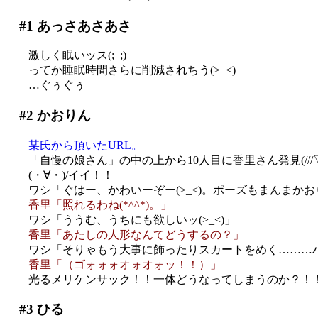
#1
あっさあさあさ
激しく眠いッス(;_;)
ってか睡眠時間さらに削減されちう(>_<)
…ぐぅぐぅ
#2
かおりん
某氏から頂いたURL。
「自慢の娘さん」の中の上から10人目に香里さん発見(///▽/
(・∀・)/イイ！！
ワシ「ぐはー、かわいーぞー(>_<)。ポーズもまんまか
香里「照れるわね(*^^*)。」
ワシ「ううむ、うちにも欲しいッ(>_<)」
香里「あたしの人形なんてどうするの？」
ワシ「そりゃもう大事に飾ったりスカートをめく………
香里「（ゴォォォオォオォッ！！）」
光るメリケンサック！！一体どうなってしまうのか？！！(
#3
ひる