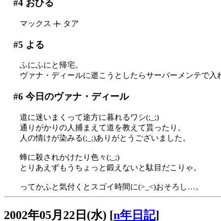
#4
おひる
マックス
ト
タア
#5
よる
ふにふにと帰宅。
ヴァナ・ディールに逝こうとしたらサーバーメンテで入れず
#6
今日のヴァナ・ディール
道に迷いまくって途方に暮れるワシ(;_;)
通りがかりの人捕まえて道を教えて貰ったり。
人の情けが染みる(;_;)ありがとうございました。
蜂に殺されかけたり色々(;_;)
とりあえずもうちょっと鍛えないと駄目だこりゃ。
ってかふと気付くとスゴイ時間に(>_<)おそろし…。
2002年05月22日(水)
[
n年日記
]