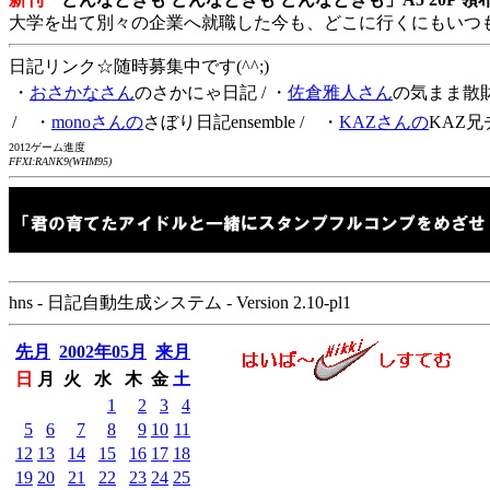
大学を出て別々の企業へ就職した今も、どこに行くにもいつ
日記リンク☆随時募集中です(^^;)
・
おさかなさん
のさかにゃ日記
/ ・
佐倉雅人さん
の気まま散
/ ・
monoさんの
さぼり日記ensemble
/ ・
KAZさんの
KAZ兄
2012ゲーム進度
FFXI:RANK9(WHM95)
hns - 日記自動生成システム - Version 2.10-pl1
先月
2002年05月
来月
日
月
火
水
木
金
土
1
2
3
4
5
6
7
8
9
10
11
12
13
14
15
16
17
18
19
20
21
22
23
24
25