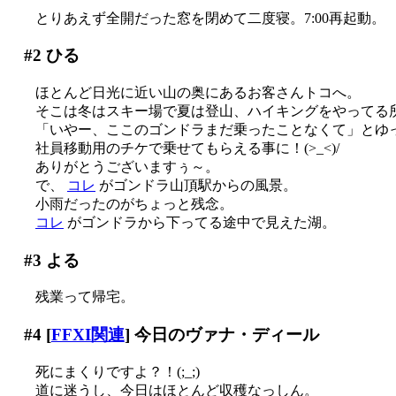
とりあえず全開だった窓を閉めて二度寝。7:00再起動。
#2
ひる
ほとんど日光に近い山の奥にあるお客さんトコへ。
そこは冬はスキー場で夏は登山、ハイキングをやってる
「いやー、ここのゴンドラまだ乗ったことなくて」とゆ
社員移動用のチケで乗せてもらえる事に！(>_<)/
ありがとうございますぅ～。
で、
コレ
がゴンドラ山頂駅からの風景。
小雨だったのがちょっと残念。
コレ
がゴンドラから下ってる途中で見えた湖。
#3
よる
残業って帰宅。
#4
[
FFXI関連
] 今日のヴァナ・ディール
死にまくりですよ？！(;_;)
道に迷うし、今日はほとんど収穫なっしん。