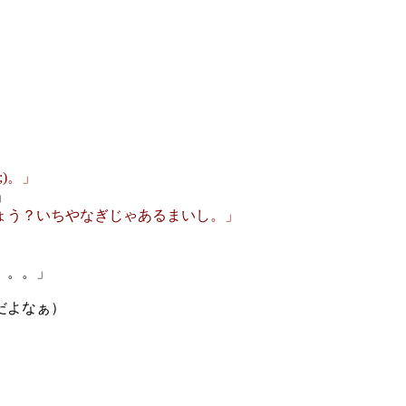
」
)。」
」
ょう？いちやなぎじゃあるまいし。」
。。。」
だよなぁ）