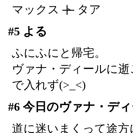
マックス
ト
タア
#5
よる
ふにふにと帰宅。
ヴァナ・ディールに逝
で入れず(>_<)
#6
今日のヴァナ・ディ
道に迷いまくって途方に暮