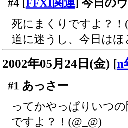
#4
[
FFXI関連
] 今日の
死にまくりですよ？！(;_
道に迷うし、今日はほ
2002年05月24日(金)
[
n
#1
あっさー
ってかやっぱりいつの
ですよ？！(@_@)