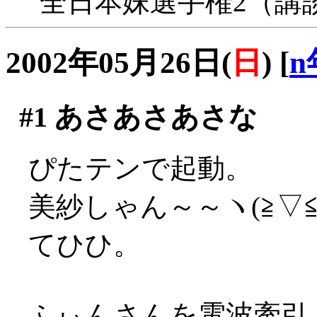
全日本妹選手権2（講
2002年05月26日(
日
)
[
n
#1
あさあさあさな
ぴたテンで起動。
美紗しゃん～～ヽ(≧▽≦
てひひ。
ふぃんさんを電波牽引