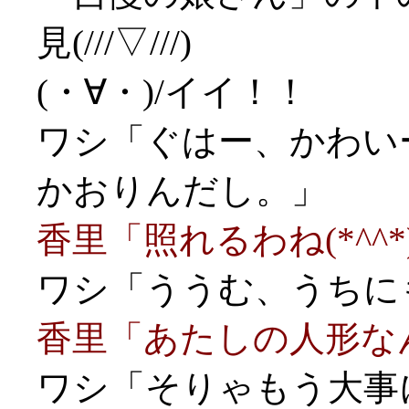
見(///▽///)
(・∀・)/イイ！！
ワシ「ぐはー、かわいー
かおりんだし。」
香里「照れるわね(*^^*
ワシ「ううむ、うちにも
香里「あたしの人形な
ワシ「そりゃもう大事