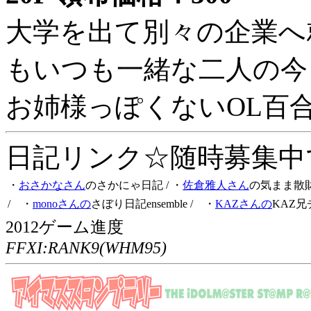
大学を出て別々の企業へ
もいつも一緒な二人の今
お姉様っぽくないOL百
日記リンク☆随時募集中です
・
おさかなさん
のさかにゃ日記
/ ・
佐倉雅人さん
の気まま散
/ ・
monoさんの
さぼり日記ensemble
/ ・
KAZさんの
KAZ兄
2012ゲーム進度
FFXI:RANK9(WHM95)