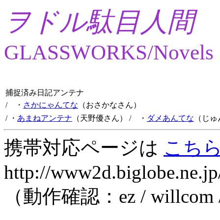
ヲドル駄目人間
GLASSWORKS/Novels
捕捉済み日記アンテナ
/ ・
さかにゃんてな
（おさかなさん）
/ ・
あまねアンテナ
（天野優さん）
/ ・
ダメあんてな
（じゅ
携帯対応ページは
こち
http://www2d.biglobe.ne.jp
（動作確認：ez / willcom 