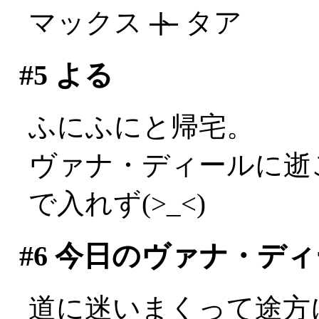
マックス
ト
タア
#5
よる
ふにふにと帰宅。
ヴァナ・ディールに逝
で入れず(>_<)
#6
今日のヴァナ・ディ
道に迷いまくって途方に暮