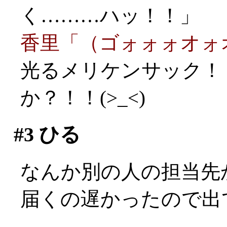
く………ハッ！！」
香里「（ゴォォォオォ
光るメリケンサック！
か？！！(>_<)
#3
ひる
なんか別の人の担当先
届くの遅かったので出て