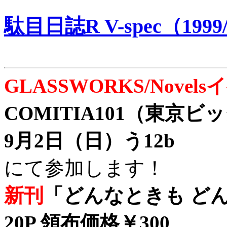
駄目日誌R V-spec（1999/
GLASSWORKS/Nove
COMITIA101（東京
9月2日（日）う12b
にて参加します！
新刊
「どんなときも どん
20P 領布価格￥300