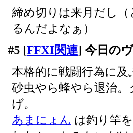
締め切りは来月だし（
るんだよなぁ）
#5
[
FFXI関連
] 今日の
本格的に戦闘行為に及
砂虫やら蜂やら退治。
げ。
あまにょん
は釣り竿を