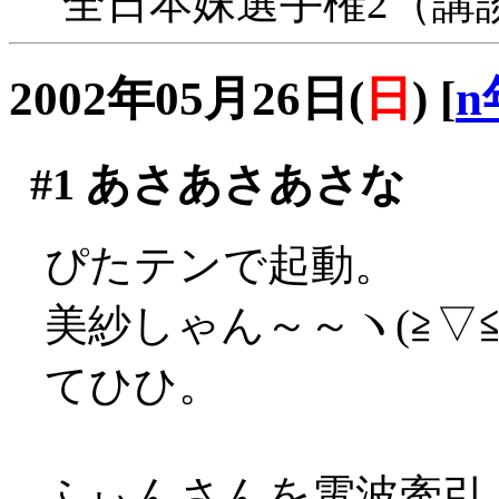
全日本妹選手権2（講
2002年05月26日(
日
)
[
n
#1
あさあさあさな
ぴたテンで起動。
美紗しゃん～～ヽ(≧▽≦
てひひ。
ふぃんさんを電波牽引