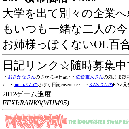
大学を出て別々の企業へ
もいつも一緒な二人の今
お姉様っぽくないOL百
日記リンク☆随時募集中です
・
おさかなさん
のさかにゃ日記
/ ・
佐倉雅人さん
の気まま散
/ ・
monoさんの
さぼり日記ensemble
/ ・
KAZさんの
KAZ兄
2012ゲーム進度
FFXI:RANK9(WHM95)