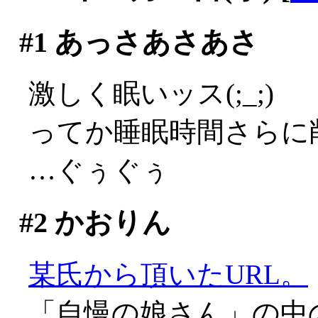
#1
あっさあさあさ
激しく眠いッス(;_;)
ってか睡眠時間さらに削
…ぐぅぐぅ
#2
かおりん
某氏から頂いたURL。
「自慢の娘さん」の中