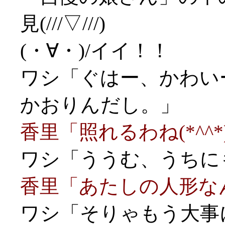
見(///▽///)
(・∀・)/イイ！！
ワシ「ぐはー、かわいー
かおりんだし。」
香里「照れるわね(*^^*
ワシ「ううむ、うちにも
香里「あたしの人形な
ワシ「そりゃもう大事