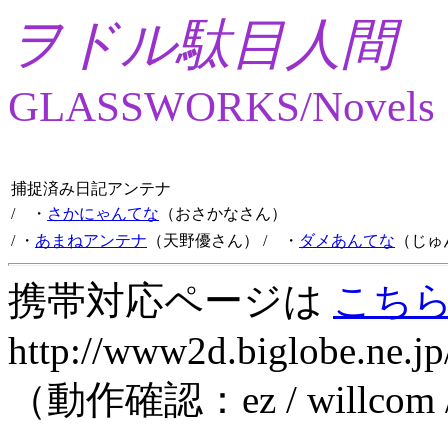
ヲドル駄目人間
GLASSWORKS/Novels
捕捉済み日記アンテナ
/ ・
さかにゃんてな
（おさかなさん）
/ ・
あまねアンテナ
（天野優さん）
/ ・
ダメあんてな
（じゅ
携帯対応ページは
こち
http://www2d.biglobe.ne.jp
（動作確認：ez / willcom 