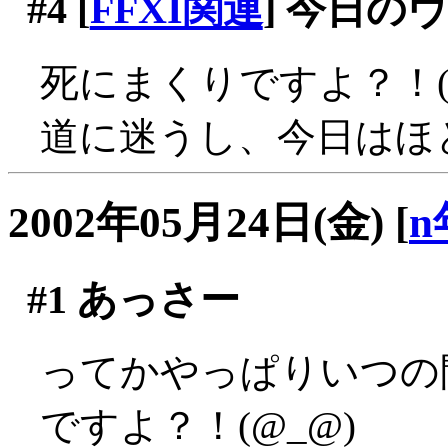
#4
[
FFXI関連
] 今日の
死にまくりですよ？！(;_
道に迷うし、今日はほ
2002年05月24日(金)
[
n
#1
あっさー
ってかやっぱりいつの
ですよ？！(@_@)