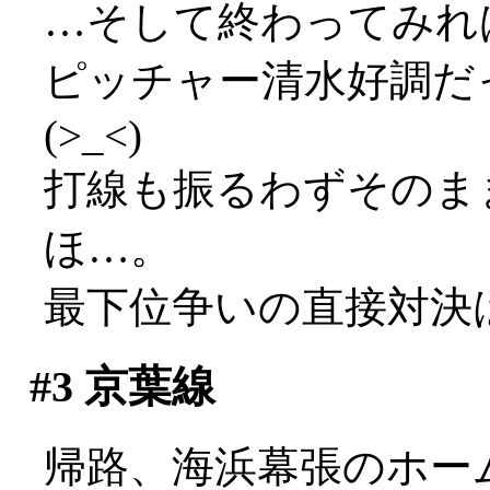
…そして終わってみれば0-
ピッチャー清水好調だ
(>_<)
打線も振るわずそのま
ほ…。
最下位争いの直接対決
#3
京葉線
帰路、海浜幕張のホーム