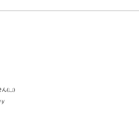
;_;)
/