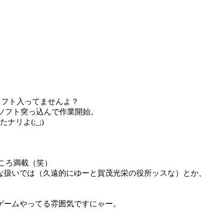
ンソフト入ってませんよ？
Rソフト突っ込んで作業開始。
リよ(;_;)
ころ満載（笑）
な扱いでは（久遠的にゆーと賀茂光栄の役所ッスな）とか、
ゲームやってる雰囲気ですにゃー。