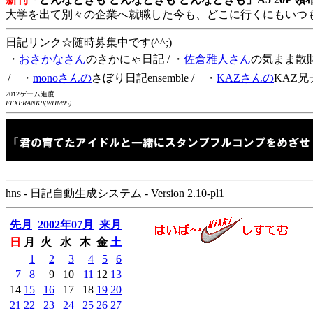
大学を出て別々の企業へ就職した今も、どこに行くにもいつ
日記リンク☆随時募集中です(^^;)
・
おさかなさん
のさかにゃ日記
/ ・
佐倉雅人さん
の気まま散
/ ・
monoさんの
さぼり日記ensemble
/ ・
KAZさんの
KAZ兄
2012ゲーム進度
FFXI:RANK9(WHM95)
hns - 日記自動生成システム - Version 2.10-pl1
先月
2002年07月
来月
日
月
火
水
木
金
土
1
2
3
4
5
6
7
8
9
10
11
12
13
14
15
16
17
18
19
20
21
22
23
24
25
26
27