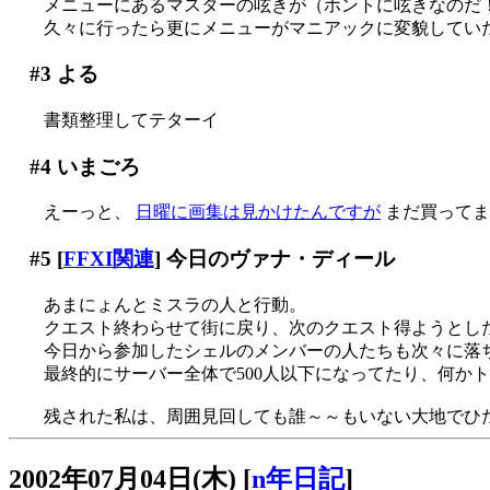
メニューにあるマスターの呟きが（ホントに呟きなのだ
久々に行ったら更にメニューがマニアックに変貌してい
#3
よる
書類整理してテターイ
#4
いまごろ
えーっと、
日曜に画集は見かけたんですが
まだ買ってません
#5
[
FFXI関連
] 今日のヴァナ・ディール
あまにょんとミスラの人と行動。
クエスト終わらせて街に戻り、次のクエスト得ようとした
今日から参加したシェルのメンバーの人たちも次々に落
最終的にサーバー全体で500人以下になってたり、何かトラ
残された私は、周囲見回しても誰～～もいない大地でひたすら
2002年07月04日(木)
[
n年日記
]