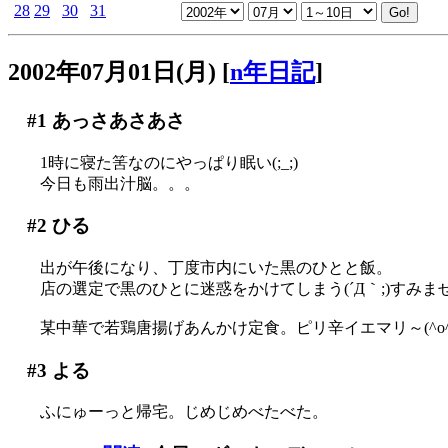
28
29
30
31
2002年07月01日(月)
[
n年日記
]
#1
あっさあさあさ
1時に寝た筈なのにやっぱり眠い(;_;)
今日も雨出汁脳。。。
#2
ひる
出が午後になり、丁度市内にいた黒のひとと飯。
店の選定で黒のひとに迷惑をかけてしまう(´Д｀;)すみません(
某中華で若鶏唐揚げあんかけ定食。ピリ辛イエマリ～(^o^)
#3
よる
ふにゅーっと帰宅。じめじめべたべた。