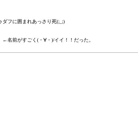
フに囲まれあっさり死(;_;)
←名前がすごく(・∀・)/イイ！！だった。