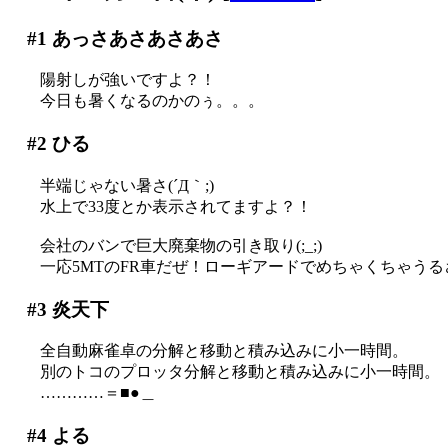
#1
あっさあさあさあさ
陽射しが強いですよ？！
今日も暑くなるのかのぅ。。。
#2
ひる
半端じゃない暑さ(´Д｀;)
水上で33度とか表示されてますよ？！
会社のバンで巨大廃棄物の引き取り(;_;)
一応5MTのFR車だぜ！ローギアードでめちゃくちゃう
#3
炎天下
全自動麻雀卓の分解と移動と積み込みに小一時間。
別のトコのプロッタ分解と移動と積み込みに小一時間。
…………＝■●＿
#4
よる