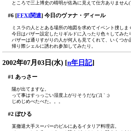
ところで三上博史の晴明が佐為に見えて仕方ありません(´Д
#6
[
FFXI関連
] 今日のヴァナ・ディール
ミスラの人ととある場所の地図を求めてイベント捜しまくり(
今日はバザー設定したりギルドに入ったり色々してみた
バザーは通りすがりの人が何人も見てくれて、いくつか品物
帰り際シェルに誘われ参加してみたり。
2002年07月03日(水)
[
n年日記
]
#1
あっさー
陽が出てますな。
って事はすっっごい湿度上がりそうだな(´Д｀;)
じめじめべたべた。。。
#2
ぽひる
某撤退大手スーパーのビルにあるイタリア料理店。