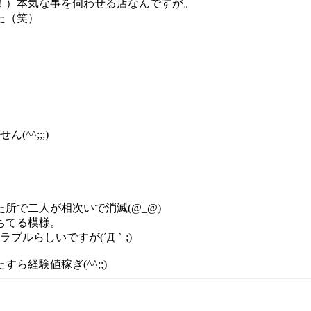
！）本気な事を伺わせる店なんですが。
た（笑）
(^^;;;)
所で二人が相次いで消滅(@_@)
ちてる模様。
ブルらしいですが(´Д｀;)
経験値稼ぎ(^^;;)