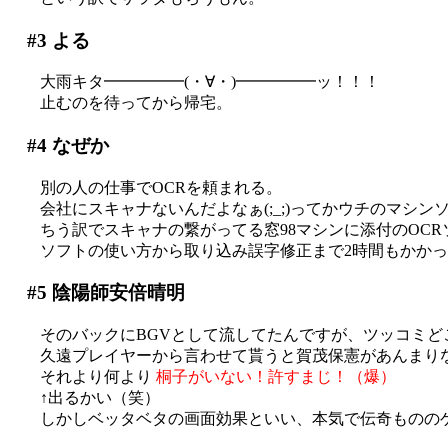
#3
よる
大雨キタ━━━━━(・∀・)━━━━━ッ！！！
止むのを待ってから帰宅。
#4
なぜか
別の人の仕事でOCRを頼まれる。
会社にスキャナないんだよなぁ(;_;)ってかウチのマシ
ちう訳でスキャナの繋がってる窓98マシンに添付のOC
ソフトの使い方から取り込み誤字修正まで2時間もかかったナ
#5
陰陽師安倍晴明
そのバックにBGVとして流してたんですが、ツッコミど
久遠プレイヤーから言わせて貰うと賀茂保憲があんまり
それより何より
桐子がいない！許すまじ！（爆）
↑出るかい（笑）
しかしベッタベタの画面効果といい、本気で伝奇ものの