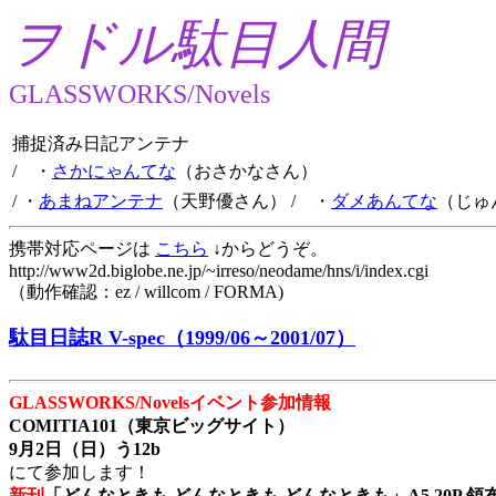
ヲドル駄目人間
GLASSWORKS/Novels
捕捉済み日記アンテナ
/ ・
さかにゃんてな
（おさかなさん）
/ ・
あまねアンテナ
（天野優さん）
/ ・
ダメあんてな
（じゅ
携帯対応ページは
こちら
↓からどうぞ。
http://www2d.biglobe.ne.jp/~irreso/neodame/hns/i/index.cgi
（動作確認：ez / willcom / FORMA)
駄目日誌R V-spec（1999/06～2001/07）
GLASSWORKS/Novelsイベント参加情報
COMITIA101（東京ビッグサイト）
9月2日（日）う12b
にて参加します！
新刊
「どんなときも どんなときも どんなときも」A5 20P 領布