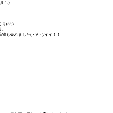
｀;)
^^;)
り。
も売れました(・∀・)/イイ！！