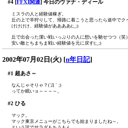
#4
[
FFXI関連
] 今日のヴァナ・ディール
ミスラの人と経験値稼ぎ。
丘の上で羊狩りして、帰路に着こうと思ったら途中でクゥダ
けけけけ、経験値がああああ(;_;)
丘で出会った潔い戦いっぷりの人に想いを馳せつつ（笑）
安い敵とちまちま戦い経験値を元に戻す(;_;)
2002年07月02日(火)
[
n年日記
]
#1
超あさ～
なんじゃそりゃ？(´Д｀;)
ってか眠いョ～～～～。
#2
ひる
マック。
マック東京メニューがこちらでも始まりましたね～。
という訳でサラダもちうもん。