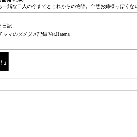
も一緒な二人の今までとこれからの物語。全然お姉様っぽくない
財日記
チャマのダメダメ記録 Ver.Hatena