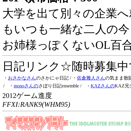
大学を出て別々の企業へ
もいつも一緒な二人の今
お姉様っぽくないOL百
日記リンク☆随時募集中です
・
おさかなさん
のさかにゃ日記
/ ・
佐倉雅人さん
の気まま散
/ ・
monoさんの
さぼり日記ensemble
/ ・
KAZさんの
KAZ兄
2012ゲーム進度
FFXI:RANK9(WHM95)