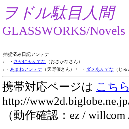
ヲドル駄目人間
GLASSWORKS/Novels
捕捉済み日記アンテナ
/ ・
さかにゃんてな
（おさかなさん）
/ ・
あまねアンテナ
（天野優さん）
/ ・
ダメあんてな
（じゅ
携帯対応ページは
こち
http://www2d.biglobe.ne.jp
（動作確認：ez / willcom 