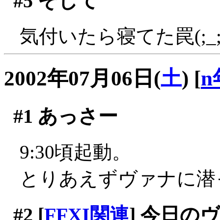
#5
そして
気付いたら寝てた罠(;_;
2002年07月06日(
土
)
[
n
#1
あっさー
9:30頃起動。
とりあえずヴァナに潜
#2
[
FFXI関連
] 今日の