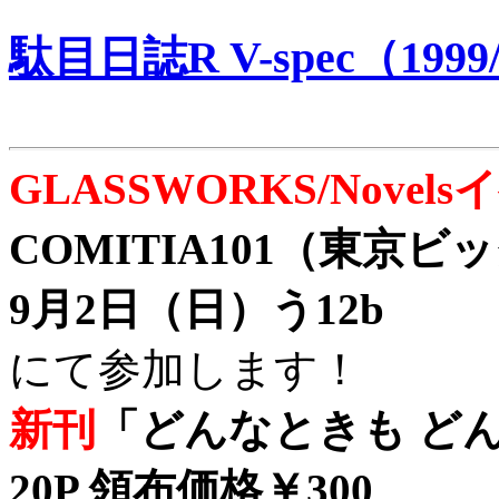
駄目日誌R V-spec（1999/
GLASSWORKS/Nove
COMITIA101（東京
9月2日（日）う12b
にて参加します！
新刊
「どんなときも どん
20P 領布価格￥300