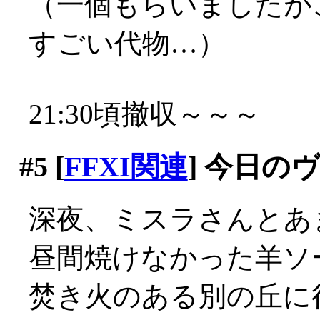
（一個もらいましたが
すごい代物…）
21:30頃撤収～～～
#5
[
FFXI関連
] 今日の
深夜、ミスラさんとあ
昼間焼けなかった羊ソ
焚き火のある別の丘に