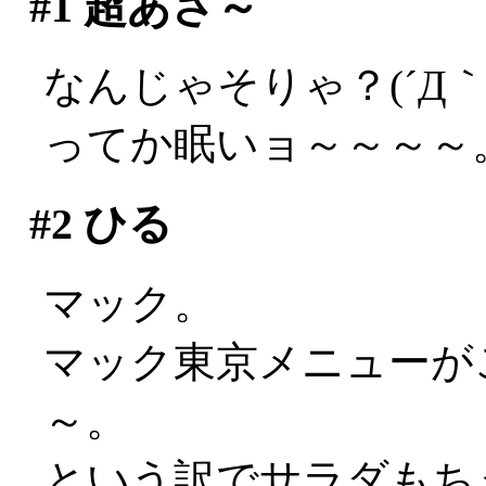
#1
超あさ～
なんじゃそりゃ？(´Д｀;
ってか眠いョ～～～～
#2
ひる
マック。
マック東京メニューが
～。
という訳でサラダもち