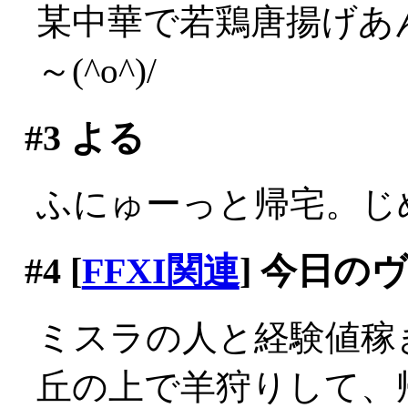
某中華で若鶏唐揚げあ
～(^o^)/
#3
よる
ふにゅーっと帰宅。じ
#4
[
FFXI関連
] 今日の
ミスラの人と経験値稼
丘の上で羊狩りして、