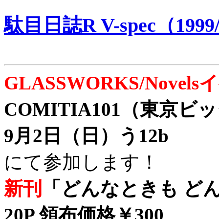
駄目日誌R V-spec（1999/
GLASSWORKS/Nove
COMITIA101（東京
9月2日（日）う12b
にて参加します！
新刊
「どんなときも どん
20P 領布価格￥300