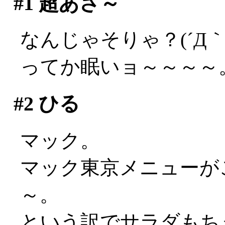
#1
超あさ～
なんじゃそりゃ？(´Д｀;
ってか眠いョ～～～～
#2
ひる
マック。
マック東京メニューが
～。
という訳でサラダもち