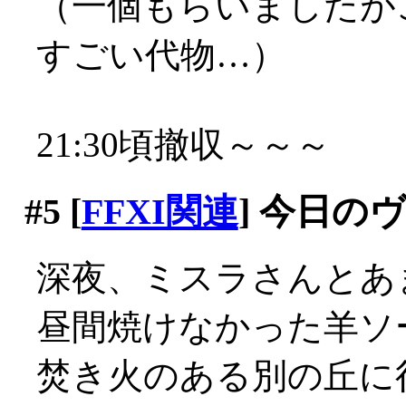
（一個もらいましたが
すごい代物…）
21:30頃撤収～～～
#5
[
FFXI関連
] 今日の
深夜、ミスラさんとあ
昼間焼けなかった羊ソ
焚き火のある別の丘に