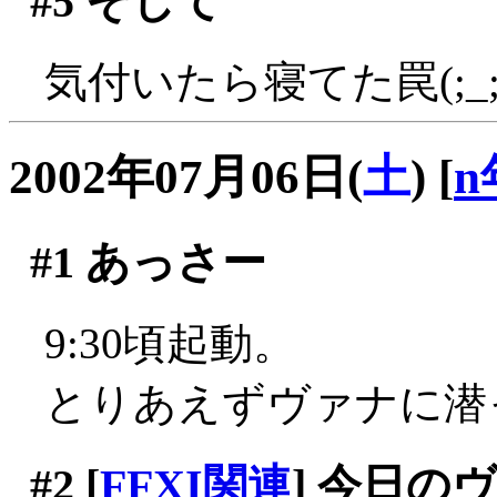
#5
そして
気付いたら寝てた罠(;_;
2002年07月06日(
土
)
[
n
#1
あっさー
9:30頃起動。
とりあえずヴァナに潜
#2
[
FFXI関連
] 今日の