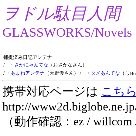
ヲドル駄目人間
GLASSWORKS/Novels
捕捉済み日記アンテナ
/ ・
さかにゃんてな
（おさかなさん）
/ ・
あまねアンテナ
（天野優さん）
/ ・
ダメあんてな
（じゅ
携帯対応ページは
こち
http://www2d.biglobe.ne.jp
（動作確認：ez / willcom 