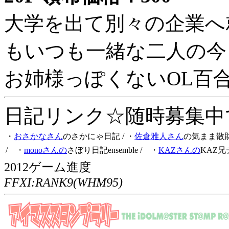
大学を出て別々の企業へ
もいつも一緒な二人の今
お姉様っぽくないOL百
日記リンク☆随時募集中です
・
おさかなさん
のさかにゃ日記
/ ・
佐倉雅人さん
の気まま散
/ ・
monoさんの
さぼり日記ensemble
/ ・
KAZさんの
KAZ兄
2012ゲーム進度
FFXI:RANK9(WHM95)