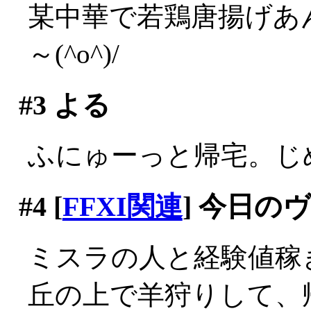
某中華で若鶏唐揚げあ
～(^o^)/
#3
よる
ふにゅーっと帰宅。じ
#4
[
FFXI関連
] 今日の
ミスラの人と経験値稼
丘の上で羊狩りして、