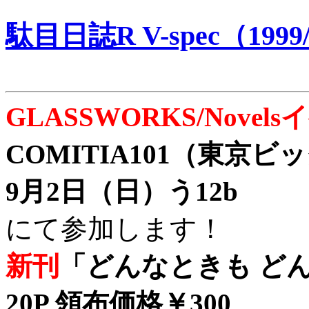
駄目日誌R V-spec（1999/
GLASSWORKS/Nove
COMITIA101（東京
9月2日（日）う12b
にて参加します！
新刊
「どんなときも どん
20P 領布価格￥300