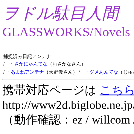
ヲドル駄目人間
GLASSWORKS/Novels
捕捉済み日記アンテナ
/ ・
さかにゃんてな
（おさかなさん）
/ ・
あまねアンテナ
（天野優さん）
/ ・
ダメあんてな
（じゅ
携帯対応ページは
こち
http://www2d.biglobe.ne.jp
（動作確認：ez / willcom 