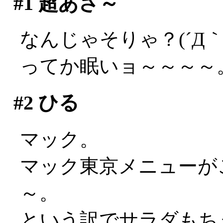
#1
超あさ～
なんじゃそりゃ？(´Д｀;
ってか眠いョ～～～～
#2
ひる
マック。
マック東京メニューが
～。
という訳でサラダもち