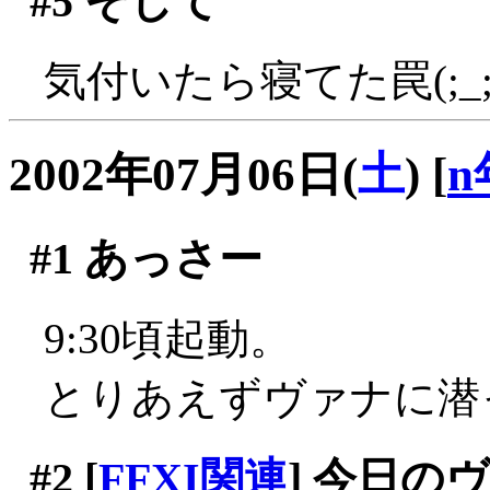
#5
そして
気付いたら寝てた罠(;_;
2002年07月06日(
土
)
[
n
#1
あっさー
9:30頃起動。
とりあえずヴァナに潜
#2
[
FFXI関連
] 今日の