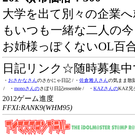
大学を出て別々の企業へ
もいつも一緒な二人の今
お姉様っぽくないOL百
日記リンク☆随時募集中です
・
おさかなさん
のさかにゃ日記
/ ・
佐倉雅人さん
の気まま散
/ ・
monoさんの
さぼり日記ensemble
/ ・
KAZさんの
KAZ兄
2012ゲーム進度
FFXI:RANK9(WHM95)