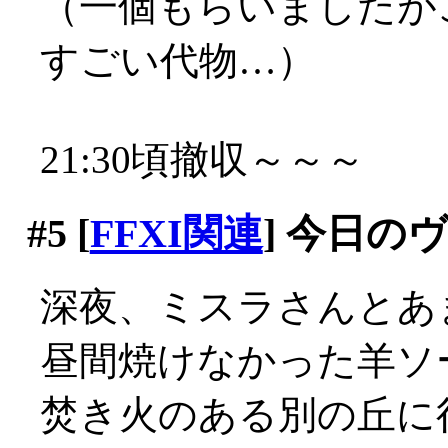
（一個もらいましたが
すごい代物…）
21:30頃撤収～～～
#5
[
FFXI関連
] 今日の
深夜、ミスラさんとあ
昼間焼けなかった羊ソ
焚き火のある別の丘に