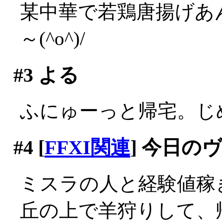
某中華で若鶏唐揚げあ
～(^o^)/
#3
よる
ふにゅーっと帰宅。じ
#4
[
FFXI関連
] 今日の
ミスラの人と経験値稼
丘の上で羊狩りして、