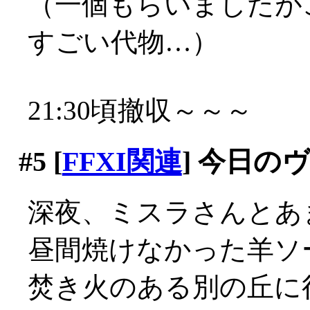
（一個もらいましたが
すごい代物…）
21:30頃撤収～～～
#5
[
FFXI関連
] 今日の
深夜、ミスラさんとあ
昼間焼けなかった羊ソ
焚き火のある別の丘に