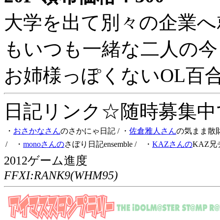
大学を出て別々の企業へ
もいつも一緒な二人の今
お姉様っぽくないOL百
日記リンク☆随時募集中です
・
おさかなさん
のさかにゃ日記
/ ・
佐倉雅人さん
の気まま散
/ ・
monoさんの
さぼり日記ensemble
/ ・
KAZさんの
KAZ兄
2012ゲーム進度
FFXI:RANK9(WHM95)