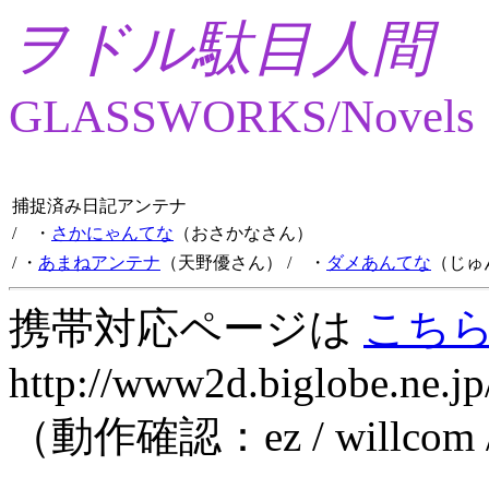
ヲドル駄目人間
GLASSWORKS/Novels
捕捉済み日記アンテナ
/ ・
さかにゃんてな
（おさかなさん）
/ ・
あまねアンテナ
（天野優さん）
/ ・
ダメあんてな
（じゅ
携帯対応ページは
こち
http://www2d.biglobe.ne.jp
（動作確認：ez / willcom 