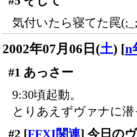
#5
そして
気付いたら寝てた罠(;_;
2002年07月06日(
土
)
[
n
#1
あっさー
9:30頃起動。
とりあえずヴァナに潜
#2
[
FFXI関連
] 今日の