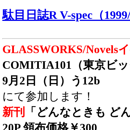
駄目日誌R V-spec（1999/
GLASSWORKS/Nove
COMITIA101（東京
9月2日（日）う12b
にて参加します！
新刊
「どんなときも どん
20P 領布価格￥300