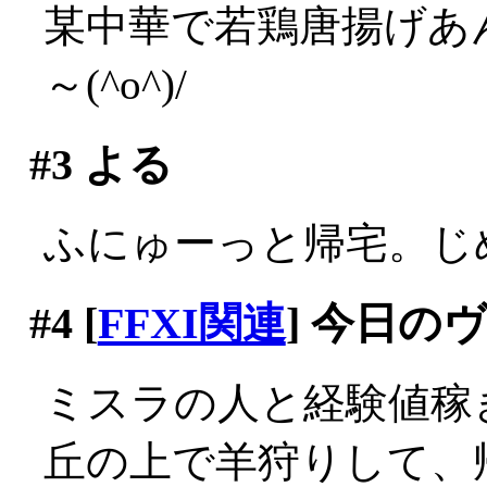
某中華で若鶏唐揚げあ
～(^o^)/
#3
よる
ふにゅーっと帰宅。じ
#4
[
FFXI関連
] 今日の
ミスラの人と経験値稼
丘の上で羊狩りして、