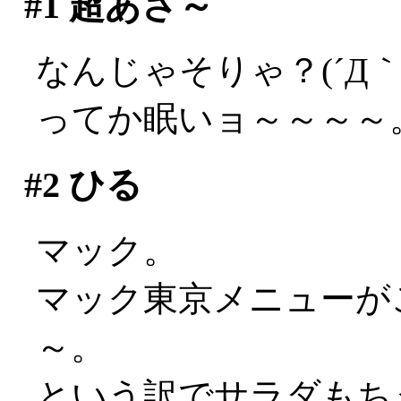
#1
超あさ～
なんじゃそりゃ？(´Д｀;
ってか眠いョ～～～～
#2
ひる
マック。
マック東京メニューが
～。
という訳でサラダもち