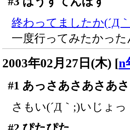
#3
はうすてんぼす
終わってましたか(´Д｀;
一度行ってみたかった
2003年02月27日(木)
[
n
#1
あっさあさあさあさ
さもい(´Д｀;)いじょっ
#2
ぴたぴた