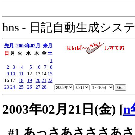
hns - 日記自動生成システム - 
先月
2003年02月
来月
日
月
火
水
木
金
土
1
2
3
4
5
6
7
8
9
10
11
12
13
14
15
16
17
18
19
20
21
22
23
24
25
26
27
28
2003年02月21日(金)
[
n
#1
あっさあさささあさ