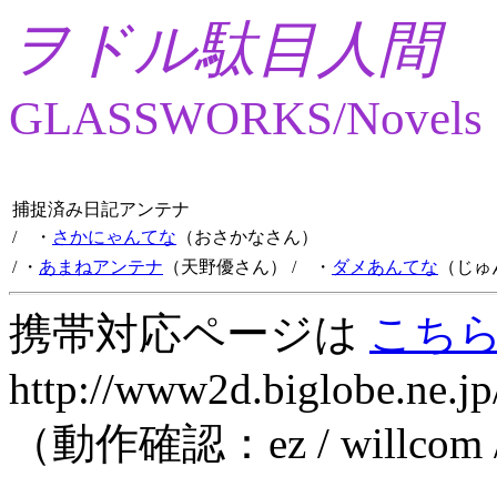
ヲドル駄目人間
GLASSWORKS/Novels
捕捉済み日記アンテナ
/ ・
さかにゃんてな
（おさかなさん）
/ ・
あまねアンテナ
（天野優さん）
/ ・
ダメあんてな
（じゅ
携帯対応ページは
こち
http://www2d.biglobe.ne.jp
（動作確認：ez / willcom 