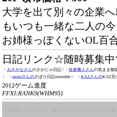
大学を出て別々の企業へ
もいつも一緒な二人の今
お姉様っぽくないOL百
日記リンク☆随時募集中です
・
おさかなさん
のさかにゃ日記
/ ・
佐倉雅人さん
の気まま散
/ ・
monoさんの
さぼり日記ensemble
/ ・
KAZさんの
KAZ兄
2012ゲーム進度
FFXI:RANK9(WHM95)