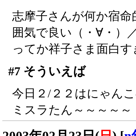
志摩子さんが何か宿命
囲気で良い（・∀・）
ってか祥子さま面白すぎ
#7
そういえば
今日２/２２はにゃん
ミスラたん～～～～～
2003年02月23日(
日
)
[
n