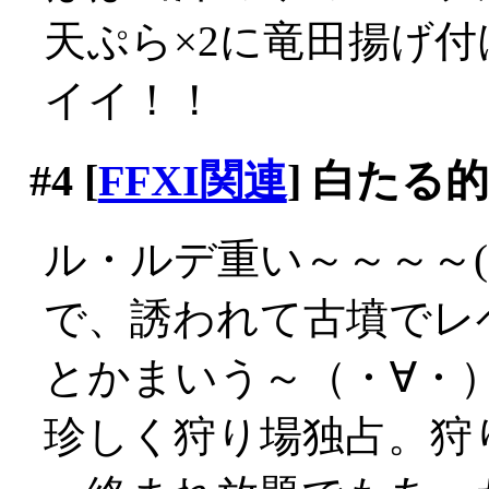
天ぷら×2に竜田揚げ付
イイ！！
#4
[
FFXI関連
] 白たる
ル・ルデ重い～～～～(´
で、誘われて古墳でレ
とかまいう～（・∀・
珍しく狩り場独占。狩り放