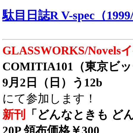
駄目日誌R V-spec（1999/
GLASSWORKS/Nove
COMITIA101（東京
9月2日（日）う12b
にて参加します！
新刊
「どんなときも どん
20P 領布価格￥300