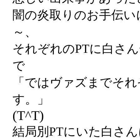
闇の炎取りのお手伝い
～、
それぞれのPTに白さ
で
「ではヴァズまでそれ
す。」
(T^T)
結局別PTにいた白さ