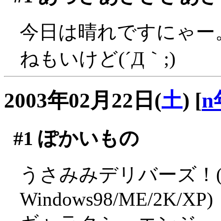
今日は晴れですにゃー
ねもいけど(´Д｀;)
2003年02月22日(
土
)
[
n
#1
ぽかいもの
うさみみデリバーズ！
Windows98/ME/2K/XP)