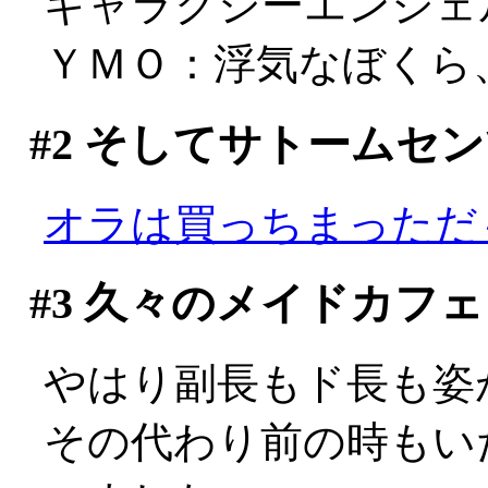
ギャラクシーエンジェルA 
ＹＭＯ：浮気なぼくら、Se
#2
そしてサトームセン
オラは買っちまっただ～、
#3
久々のメイドカフェ
やはり副長もド長も姿が
その代わり前の時もい