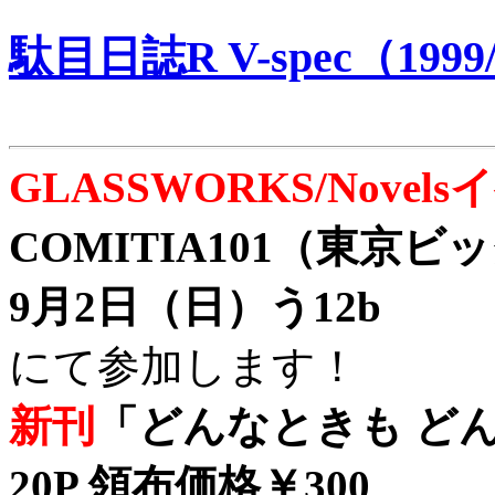
駄目日誌R V-spec（1999/
GLASSWORKS/Nove
COMITIA101（東京
9月2日（日）う12b
にて参加します！
新刊
「どんなときも どん
20P 領布価格￥300