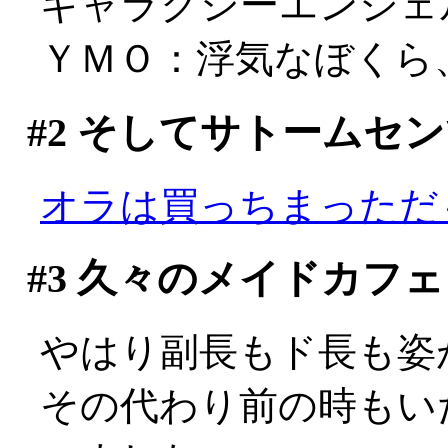
ギャラクシーエンジェルA 
ＹＭＯ：浮気なぼくら、Se
#2
そしてサトームセン
オラは買っちまっただ～、
#3
久々のメイドカフェ
やはり副長もド長も姿が
その代わり前の時もい