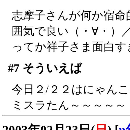
志摩子さんが何か宿命
囲気で良い（・∀・）
ってか祥子さま面白すぎ
#7
そういえば
今日２/２２はにゃん
ミスラたん～～～～～
2003年02月23日(
日
)
[
n