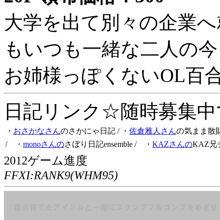
大学を出て別々の企業へ
もいつも一緒な二人の今
お姉様っぽくないOL百
日記リンク☆随時募集中です
・
おさかなさん
のさかにゃ日記
/ ・
佐倉雅人さん
の気まま散
/ ・
monoさんの
さぼり日記ensemble
/ ・
KAZさんの
KAZ兄
2012ゲーム進度
FFXI:RANK9(WHM95)