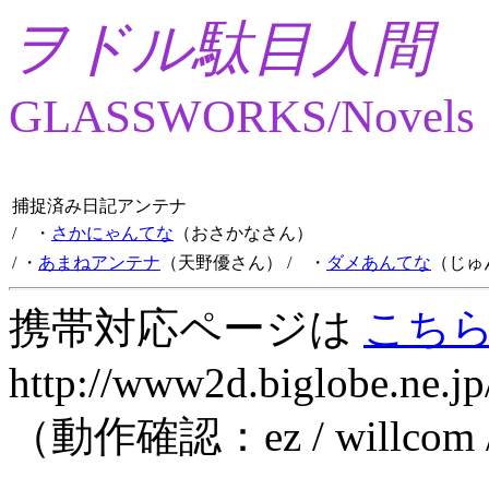
ヲドル駄目人間
GLASSWORKS/Novels
捕捉済み日記アンテナ
/ ・
さかにゃんてな
（おさかなさん）
/ ・
あまねアンテナ
（天野優さん）
/ ・
ダメあんてな
（じゅ
携帯対応ページは
こち
http://www2d.biglobe.ne.jp
（動作確認：ez / willcom 