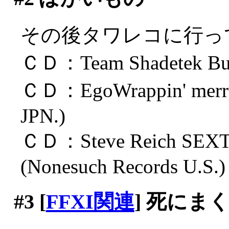
その後タワレコに行っ
ＣＤ：Team Shadetek Burn
ＣＤ：EgoWrappin' merr
JPN.)
ＣＤ：Steve Reich SEX
(Nonesuch Records U.S.)
#3
[
FFXI関連
] 死にま