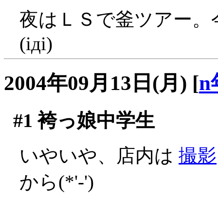
夜はＬＳで釜ツアー。
(iдi)
2004年09月13日(月)
[
n
#1
袴っ娘中学生
いやいや、店内は
撮影
から(*'-')