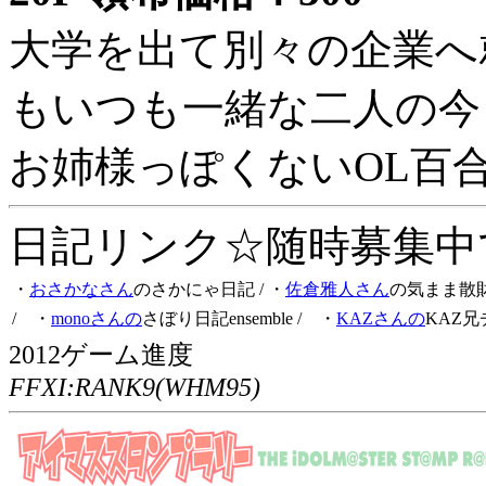
大学を出て別々の企業へ
もいつも一緒な二人の今
お姉様っぽくないOL百
日記リンク☆随時募集中です
・
おさかなさん
のさかにゃ日記
/ ・
佐倉雅人さん
の気まま散
/ ・
monoさんの
さぼり日記ensemble
/ ・
KAZさんの
KAZ兄
2012ゲーム進度
FFXI:RANK9(WHM95)