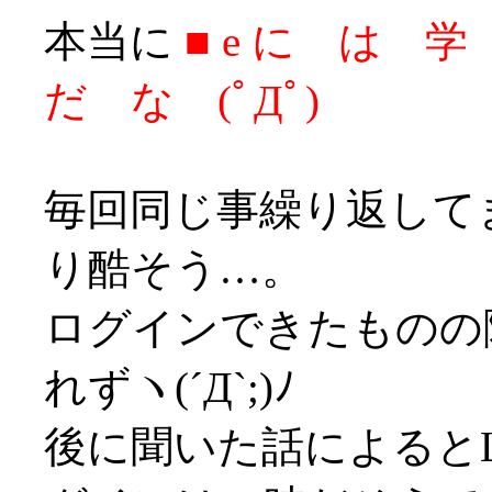
本当に
■ e に は
だ な (ﾟДﾟ)
毎回同じ事繰り返して
り酷そう…。
ログインできたものの
れずヽ(´Д`;)ﾉ
後に聞いた話によると