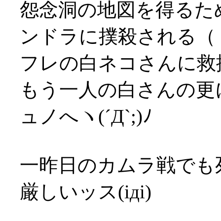
怨念洞の地図を得るた
ンドラに撲殺される（；
フレの白ネコさんに救援
もう一人の白さんの更
ュノへヽ(´Д`;)ﾉ
一昨日のカムラ戦でも
厳しいッス(iдi)