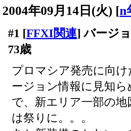
2004年09月14日(火)
[
n
#1
[
FFXI関連
] バー
73歳
プロマシア発売に向け
ージョン情報に見知らぬ地名
で、新エリア一部の地
は祭りに。。。