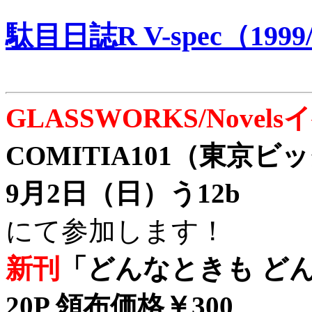
駄目日誌R V-spec（1999/
GLASSWORKS/Nove
COMITIA101（東京
9月2日（日）う12b
にて参加します！
新刊
「どんなときも どん
20P 領布価格￥300