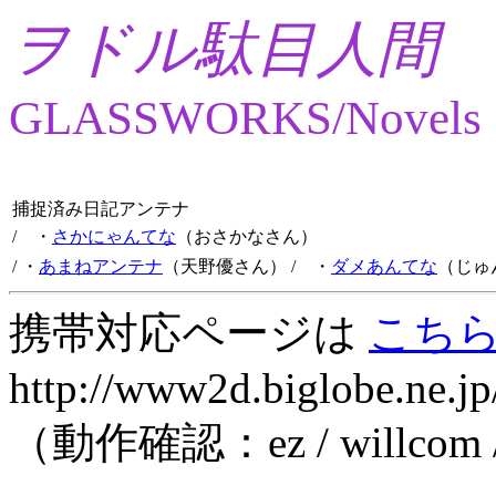
ヲドル駄目人間
GLASSWORKS/Novels
捕捉済み日記アンテナ
/ ・
さかにゃんてな
（おさかなさん）
/ ・
あまねアンテナ
（天野優さん）
/ ・
ダメあんてな
（じゅ
携帯対応ページは
こち
http://www2d.biglobe.ne.jp
（動作確認：ez / willcom 