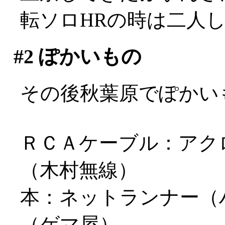
転ソロHRの時は二人
#2
ぽかいもの
その後秋葉原でぽかい
ＲＣＡケーブル：アクロジャ
（木村無線）
本：ネットランナー（
（ゲマ屋）