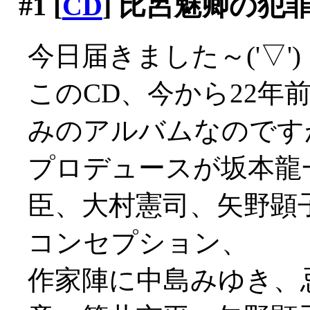
#1
[
CD
] 比呂魅卿の犯
今日届きました～('▽')
このCD、今から22年
みのアルバムなのです
プロデュースが坂本龍
臣、大村憲司、矢野顕
コンセプション、
作家陣に中島みゆき、