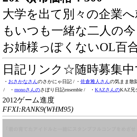
大学を出て別々の企業へ
もいつも一緒な二人の今
お姉様っぽくないOL百
日記リンク☆随時募集中です
・
おさかなさん
のさかにゃ日記
/ ・
佐倉雅人さん
の気まま散
/ ・
monoさんの
さぼり日記ensemble
/ ・
KAZさんの
KAZ兄
2012ゲーム進度
FFXI:RANK9(WHM95)