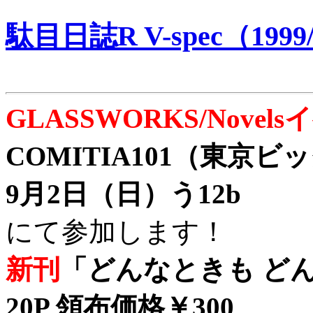
駄目日誌R V-spec（1999/
GLASSWORKS/Nove
COMITIA101（東京
9月2日（日）う12b
にて参加します！
新刊
「どんなときも どん
20P 領布価格￥300