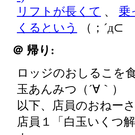
リフトが長くて
、
乗
くるという
（；´д⊂
＠
帰り:
ロッジのおしるこを
玉あんみつ（´∀｀）
以下、店員のおねー
店員１「白玉いくつ