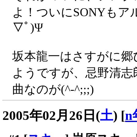
よ！ついにSONYもア
▽ﾟ)Ψ
坂本龍一はさすがに郷
ようですが、忌野清志
曲なのが(^-^;;;)
2005年02月26日(
土
)
[
n