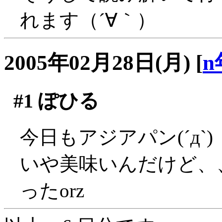
れます（´∀｀）
2005年02月28日(月)
[
n
#1
ぽひる
今日もアジアパン(´д`)
いや美味いんだけど、
ったorz