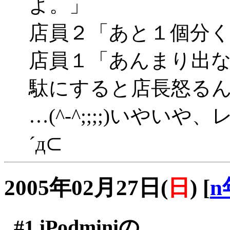
よ。」
店員２「あと１個分
店員１「あんまり出
駄にすると店長怒る
…(^-^;;;;)いや
´д⊂
2005年02月27日(
日
)
[
n
#1
iPodminiの