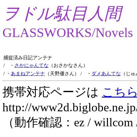
ヲドル駄目人間
GLASSWORKS/Novels
捕捉済み日記アンテナ
/ ・
さかにゃんてな
（おさかなさん）
/ ・
あまねアンテナ
（天野優さん）
/ ・
ダメあんてな
（じゅ
携帯対応ページは
こち
http://www2d.biglobe.ne.jp
（動作確認：ez / willcom 