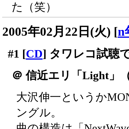
た（笑）
2005年02月22日(火)
[
n
#1
[
CD
] タワレコ試聴
＠
信近エリ「Light」
大沢伸一というかMON
ングル。
曲の構造は「NextW