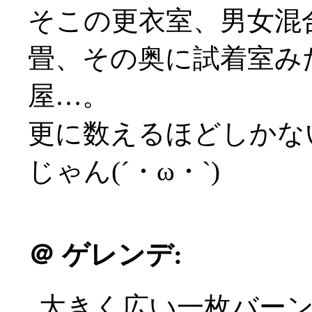
そこの更衣室、男女混
畳、その奥に試着室み
屋…。
更に数えるほどしかな
じゃん(´・ω・`)
＠
ゲレンデ:
大きく広い一枚バー