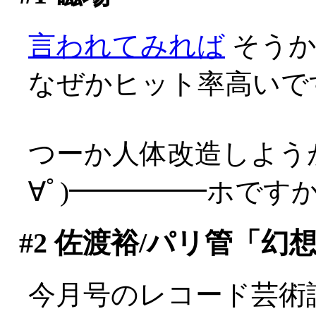
言われてみれば
そうか
なぜかヒット率高いで
つーか人体改造しよう
∀ﾟ)━━━━━ホですから(
#2
佐渡裕/パリ管「幻
今月号のレコード芸術