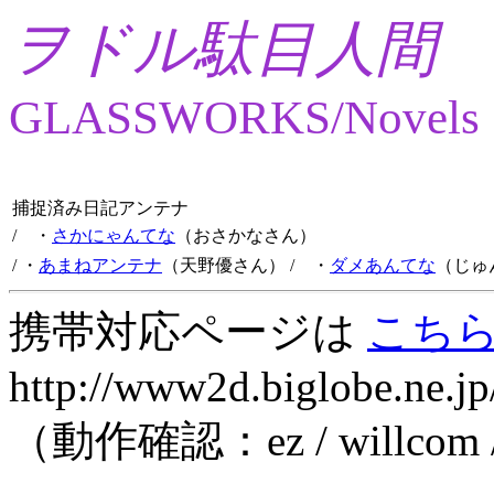
ヲドル駄目人間
GLASSWORKS/Novels
捕捉済み日記アンテナ
/ ・
さかにゃんてな
（おさかなさん）
/ ・
あまねアンテナ
（天野優さん）
/ ・
ダメあんてな
（じゅ
携帯対応ページは
こち
http://www2d.biglobe.ne.jp
（動作確認：ez / willcom 