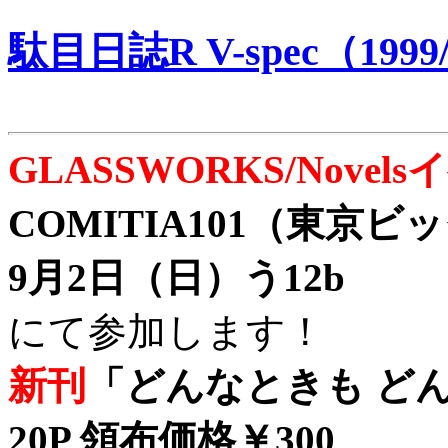
駄目日誌R V-spec（1999/
GLASSWORKS/Nove
COMITIA101（東京
9月2日（日）う12b
にて参加します！
新刊
「どんなときも どん
20P 領布価格￥300