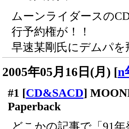
ムーンライダースのC
行予約権が！！
早速某剛氏にデムパを飛
2005年05月16日(月)
[
n
#1
[
CD&SACD
] MOONR
Paperback
どこかの記事で「91