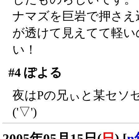
ナマズを巨岩で押さえ
が透けて見えてて軽い
い！
#4
ぽよる
夜はPの兄ぃと某セソ
('▽')
2005年05月15日(
日
)
[
n