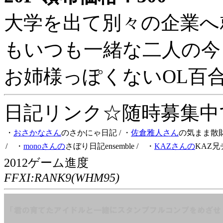
大学を出て別々の企業へ
もいつも一緒な二人の今
お姉様っぽくないOL百
日記リンク☆随時募集中です
・
おさかなさん
のさかにゃ日記
/ ・
佐倉雅人さん
の気まま散
/ ・
monoさんの
さぼり日記ensemble
/ ・
KAZさんの
KAZ兄
2012ゲーム進度
FFXI:RANK9(WHM95)