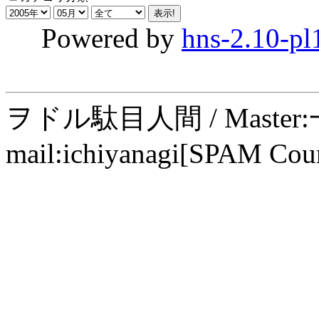
Powered by
hns-2.10-pl
ヲドル駄目人間 / Maste
mail:ichiyanagi[SPAM Cou