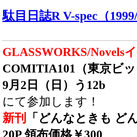
駄目日誌R V-spec（1999/
GLASSWORKS/Nove
COMITIA101（東京
9月2日（日）う12b
にて参加します！
新刊
「どんなときも どん
20P 領布価格￥300