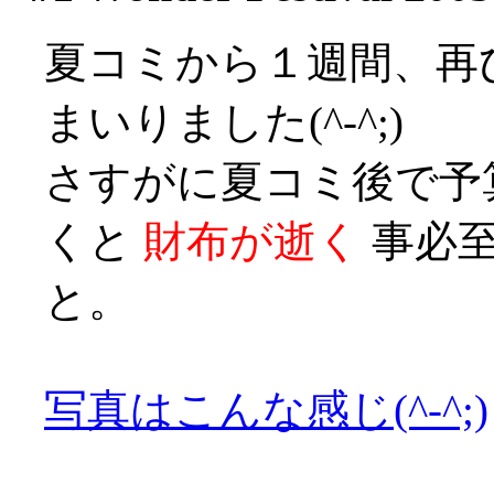
夏コミから１週間、再
まいりました(^-^;)
さすがに夏コミ後で予
くと
財布が逝く
事必至
と。
写真はこんな感じ(^-^;)