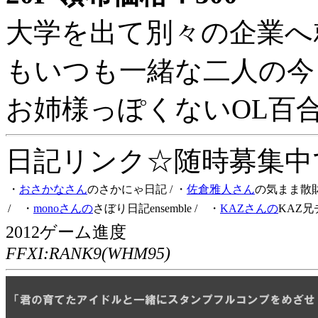
大学を出て別々の企業へ
もいつも一緒な二人の今
お姉様っぽくないOL百
日記リンク☆随時募集中です
・
おさかなさん
のさかにゃ日記
/ ・
佐倉雅人さん
の気まま散
/ ・
monoさんの
さぼり日記ensemble
/ ・
KAZさんの
KAZ兄
2012ゲーム進度
FFXI:RANK9(WHM95)