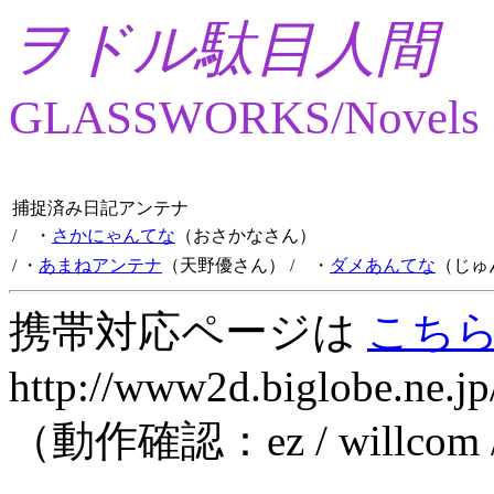
ヲドル駄目人間
GLASSWORKS/Novels
捕捉済み日記アンテナ
/ ・
さかにゃんてな
（おさかなさん）
/ ・
あまねアンテナ
（天野優さん）
/ ・
ダメあんてな
（じゅ
携帯対応ページは
こち
http://www2d.biglobe.ne.jp
（動作確認：ez / willcom 