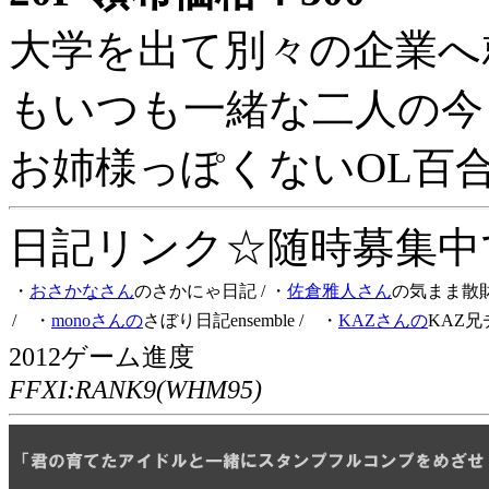
大学を出て別々の企業へ
もいつも一緒な二人の今
お姉様っぽくないOL百
日記リンク☆随時募集中です
・
おさかなさん
のさかにゃ日記
/ ・
佐倉雅人さん
の気まま散
/ ・
monoさんの
さぼり日記ensemble
/ ・
KAZさんの
KAZ兄
2012ゲーム進度
FFXI:RANK9(WHM95)