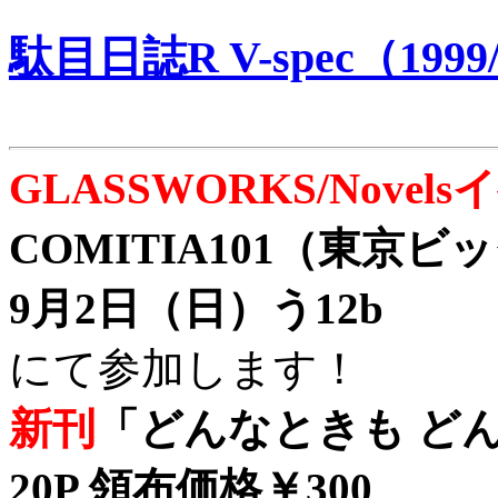
駄目日誌R V-spec（1999/
GLASSWORKS/Nove
COMITIA101（東京
9月2日（日）う12b
にて参加します！
新刊
「どんなときも どん
20P 領布価格￥300