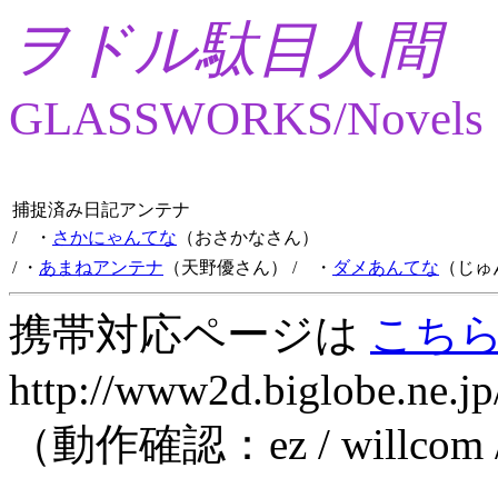
ヲドル駄目人間
GLASSWORKS/Novels
捕捉済み日記アンテナ
/ ・
さかにゃんてな
（おさかなさん）
/ ・
あまねアンテナ
（天野優さん）
/ ・
ダメあんてな
（じゅ
携帯対応ページは
こち
http://www2d.biglobe.ne.jp
（動作確認：ez / willcom 