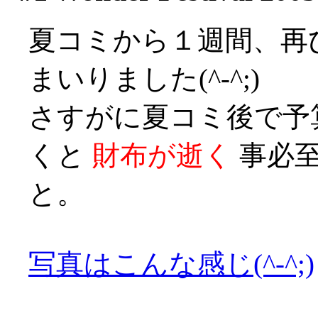
夏コミから１週間、再
まいりました(^-^;)
さすがに夏コミ後で予
くと
財布が逝く
事必至
と。
写真はこんな感じ(^-^;)