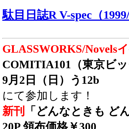
駄目日誌R V-spec（1999/
GLASSWORKS/Nove
COMITIA101（東京
9月2日（日）う12b
にて参加します！
新刊
「どんなときも どん
20P 領布価格￥300