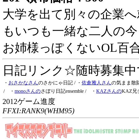
大学を出て別々の企業へ
もいつも一緒な二人の今
お姉様っぽくないOL百
日記リンク☆随時募集中です
・
おさかなさん
のさかにゃ日記
/ ・
佐倉雅人さん
の気まま散
/ ・
monoさんの
さぼり日記ensemble
/ ・
KAZさんの
KAZ兄
2012ゲーム進度
FFXI:RANK9(WHM95)