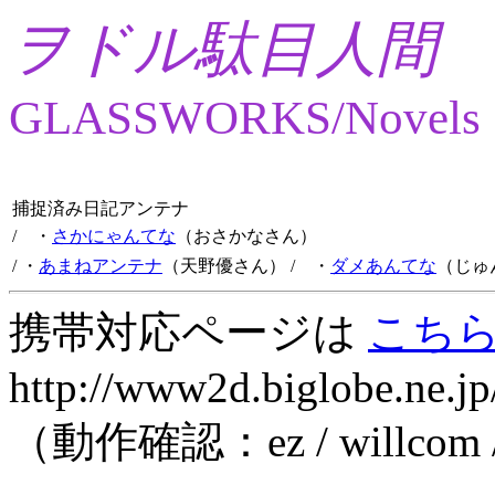
ヲドル駄目人間
GLASSWORKS/Novels
捕捉済み日記アンテナ
/ ・
さかにゃんてな
（おさかなさん）
/ ・
あまねアンテナ
（天野優さん）
/ ・
ダメあんてな
（じゅ
携帯対応ページは
こち
http://www2d.biglobe.ne.jp
（動作確認：ez / willcom 