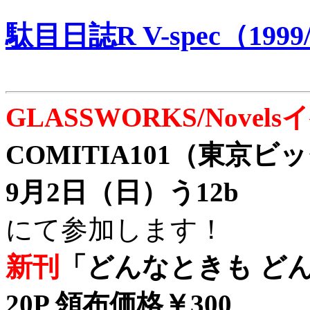
駄目日誌R V-spec（1999/
GLASSWORKS/Nove
COMITIA101（東京
9月2日（日）う12b
にて参加します！
新刊
「どんなときも どん
20P 領布価格￥300