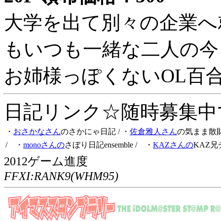
大学を出て別々の企業へ
もいつも一緒な二人の今
お姉様っぽくないOL百
日記リンク☆随時募集中です
・
おさかなさん
のさかにゃ日記
/ ・
佐倉雅人さん
の気まま散
/ ・
monoさんの
さぼり日記ensemble
/ ・
KAZさんの
KAZ兄
2012ゲーム進度
FFXI:RANK9(WHM95)