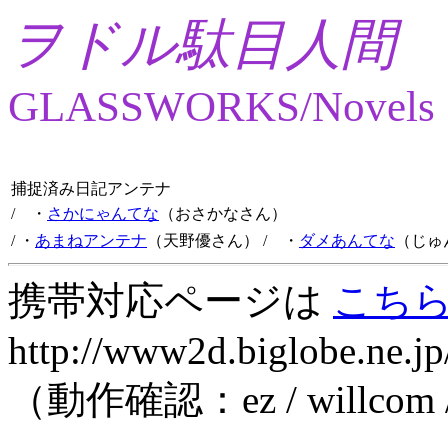
ヲドル駄目人間
GLASSWORKS/Novels
捕捉済み日記アンテナ
/ ・
さかにゃんてな
（おさかなさん）
/ ・
あまねアンテナ
（天野優さん）
/ ・
ダメあんてな
（じゅ
携帯対応ページは
こち
http://www2d.biglobe.ne.jp
（動作確認：ez / willcom 