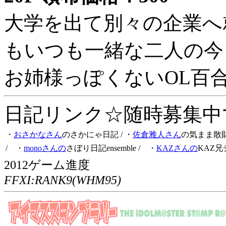
大学を出て別々の企業へ
もいつも一緒な二人の今
お姉様っぽくないOL百
日記リンク☆随時募集中です
・
おさかなさん
のさかにゃ日記
/ ・
佐倉雅人さん
の気まま散
/ ・
monoさんの
さぼり日記ensemble
/ ・
KAZさんの
KAZ兄
2012ゲーム進度
FFXI:RANK9(WHM95)