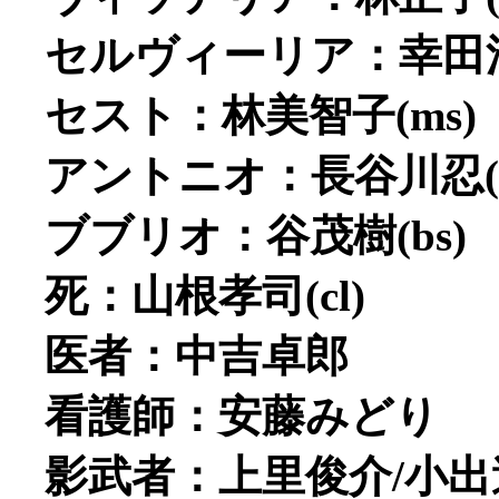
セルヴィーリア：幸田浩
セスト：林美智子(ms)
アントニオ：長谷川忍(m
ブブリオ：谷茂樹(bs)
死：山根孝司(cl)
医者：中吉卓郎
看護師：安藤みどり
影武者：上里俊介/小出