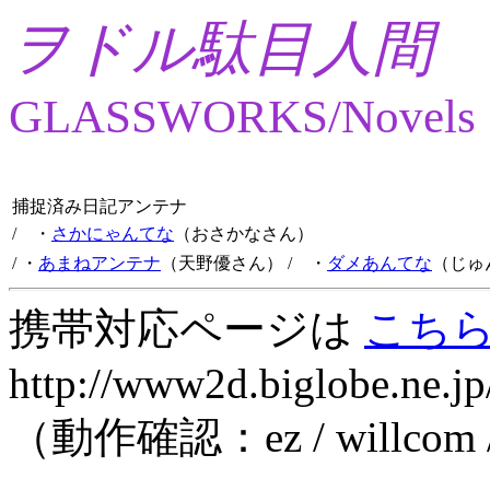
ヲドル駄目人間
GLASSWORKS/Novels
捕捉済み日記アンテナ
/ ・
さかにゃんてな
（おさかなさん）
/ ・
あまねアンテナ
（天野優さん）
/ ・
ダメあんてな
（じゅ
携帯対応ページは
こち
http://www2d.biglobe.ne.jp
（動作確認：ez / willcom 