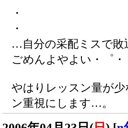
・
・
…自分の采配ミスで敗退＿
ごめんよやよい・゜・
やはりレッスン量が少
ン重視にします…。
2006年04月23日(
日
)
[
n