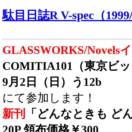
駄目日誌R V-spec（1999/
GLASSWORKS/Nove
COMITIA101（東京
9月2日（日）う12b
にて参加します！
新刊
「どんなときも どん
20P 領布価格￥300