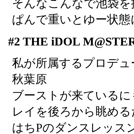
そんなこんなで池袋を
ぱんで重いとゆー状態に…
#2
THE iDOL M@S
私が所属するプロデュー
秋葉原
ブーストが来ているに
レイを後ろから眺めるだけ
はちPのダンスレッス