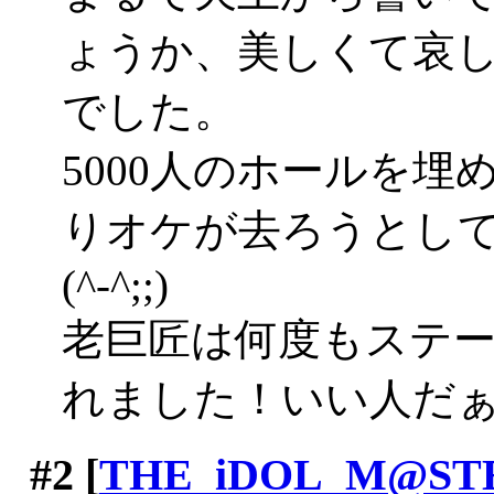
ょうか、美しくて哀
でした。
5000人のホールを
りオケが去ろうとし
(^-^;;)
老巨匠は何度もステ
れました！いい人だ
#2
[
THE_iDOL_M@ST