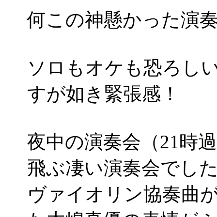
何この神懸かった演奏は
ソロもオケも恐ろし
すが如き緊張感！
夜中の演奏会（21時
飛ぶ凄い演奏会でし
ヴァイオリン協奏曲