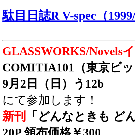
駄目日誌R V-spec（1999/
GLASSWORKS/Nove
COMITIA101（東京
9月2日（日）う12b
にて参加します！
新刊
「どんなときも どん
20P 領布価格￥300