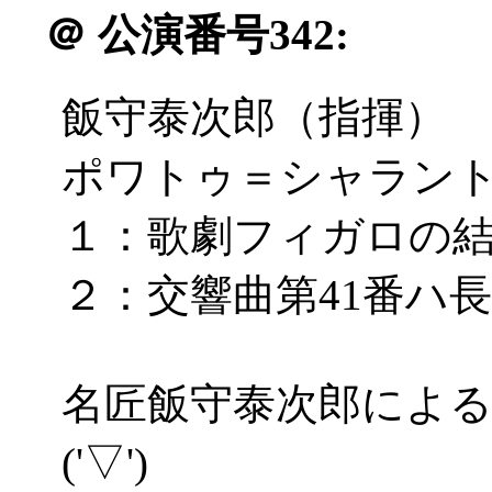
＠
公演番号342:
飯守泰次郎（指揮）
ポワトゥ＝シャラン
１：歌劇フィガロの結婚
２：交響曲第41番ハ長調
名匠飯守泰次郎によ
('▽')