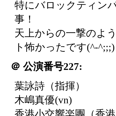
特にバロックティン
事！
天上からの一撃のよ
ト怖かったです(^-^;;;)
＠
公演番号227:
葉詠詩（指揮）
木嶋真優(vn)
香港小交響楽團（香