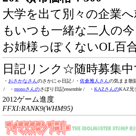
大学を出て別々の企業へ
もいつも一緒な二人の今
お姉様っぽくないOL百
日記リンク☆随時募集中です
・
おさかなさん
のさかにゃ日記
/ ・
佐倉雅人さん
の気まま散
/ ・
monoさんの
さぼり日記ensemble
/ ・
KAZさんの
KAZ兄
2012ゲーム進度
FFXI:RANK9(WHM95)