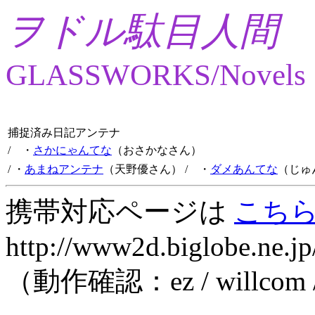
ヲドル駄目人間
GLASSWORKS/Novels
捕捉済み日記アンテナ
/ ・
さかにゃんてな
（おさかなさん）
/ ・
あまねアンテナ
（天野優さん）
/ ・
ダメあんてな
（じゅ
携帯対応ページは
こち
http://www2d.biglobe.ne.jp
（動作確認：ez / willcom 