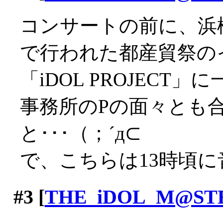
コンサートの前に、浜
で行われた都産貿祭の
「iDOL PROJEC
事務所のPの面々とも
と･･･（；´д⊂
で、こちらは13時頃
#3
[
THE_iDOL_M@ST