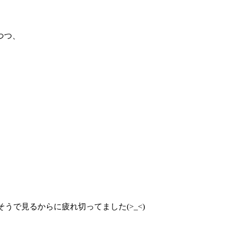
つつ、
うで見るからに疲れ切ってました(>_<)