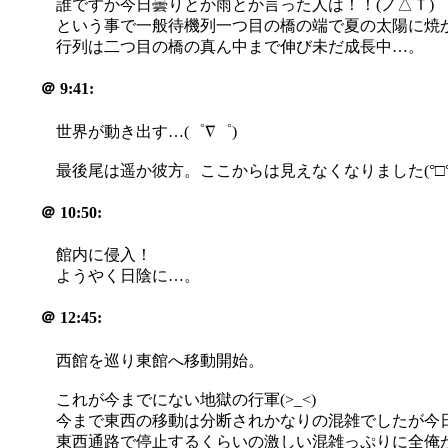
誰ですか今日曇りとか雨とか言った人は！！(ノ△Ｔ)
という事で一般待機列一つ目の橋の端で夏の太陽に焼
行列は二つ目の橋の真ん中まで伸び未だ成長中…。
＠
9:41:
世界が動き出す…(゜∇゜)
最後尾は遥か彼方。ここからは見えなくなりました(°□°;
＠
10:50:
館内に侵入！
ようやく日陰に…。
＠
12:45:
西館を巡り東館へ移動開始。
これが今までにない地獄の行軍(>_<)
今まで東西の移動は分断されかなりの混雑でしたが今日
東西通路で停止するくらいの激しい混雑っぷりに全俺が