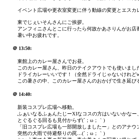
イベント広場や更衣室変更に伴う動線の変更とエスカ
東でじぇいそんさんにご挨拶。
アンフィニさんとこに行ったら何故かあさりんがお店番して
暑い中お疲れです。
＠
13:50:
東館上のカレー屋さんでお昼。
このカレー屋さん、昨日のテイクアウトでも使いまし
ドライカレーいいです！（全然ドライじゃないけれどw
この暑さの中、このカレー屋さんのおかげで生き延びる
＠
14:40:
新装コスプレ広場へ移動。
ふぁいなるふぁんたじーXIなコスの方はいないかなー
とぐるぐる回るも見付からず(´；ω；｀)
「旧コスプレ広場も一部開放しましたー」とのアナウ
突然の大雨で待避祭りの罠…(´；ω；｀)