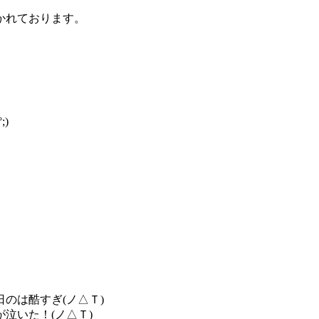
かれております。
)
のは酷すぎ(ノ△Ｔ)
泣いた！(ノ△Ｔ)