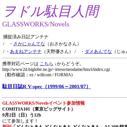
ヲドル駄目人間
GLASSWORKS/Novels
捕捉済み日記アンテナ
/ ・
さかにゃんてな
（おさかなさん）
/ ・
あまねアンテナ
（天野優さん）
/ ・
ダメあんてな
（じゅ
携帯対応ページは
こちら
↓からどうぞ。
http://www2d.biglobe.ne.jp/~irreso/neodame/hns/i/index.cgi
（動作確認：ez / willcom / FORMA)
駄目日誌R V-spec（1999/06～2001/07）
GLASSWORKS/Novelsイベント参加情報
COMITIA101（東京ビッグサイト）
9月2日（日）う12b
にて参加します！
新刊
「どんなときも どんなときも どんなときも」A5 20P 領布