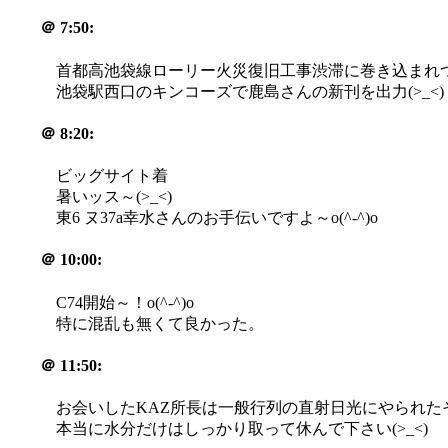
＠
7:50:
首都高池袋線ローリー火災復旧工事渋滞に巻き込まれ
池袋駅西口のキンコーズで鹿島さんの新刊を出力(>_<)
＠
8:20:
ビッグサイト着
暑いッス～(>_<)
東6 ヌ37a幸水さんのお手伝いですよ～o(^-^)o
＠
10:00:
C74開始～！o(^-^)o
特に混乱も無くて良かった。
＠
11:50:
お会いしたKAZ所長は一般行列の直射日光にやられたそ
本当に水分だけはしっかり取って休んで下さい(>_<)