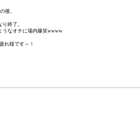
ムの後、
なり終了。
うなオチに場内爆笑wwww
お疲れ様です～！