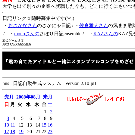
大学を出て別々の企業へ就職した今も、どこに行くにもいつ
日記リンク☆随時募集中です(^^;)
・
おさかなさん
のさかにゃ日記
/ ・
佐倉雅人さん
の気まま散
/ ・
monoさんの
さぼり日記ensemble
/ ・
KAZさんの
KAZ兄
2012ゲーム進度
FFXI:RANK9(WHM95)
hns - 日記自動生成システム - Version 2.10-pl1
先月
2008年08月
来月
日
月
火
水
木
金
土
1
2
3
4
5
6
7
8
9
10
11
12
13
14
15
16
17
18
19
20
21
22
23