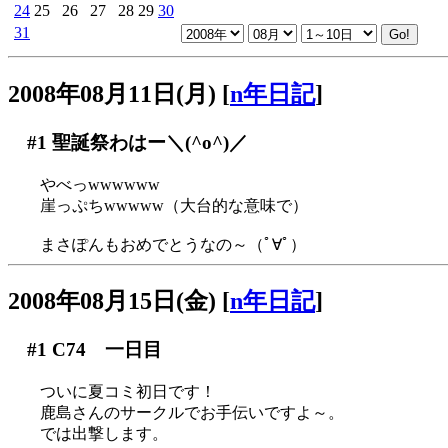
24
25
26
27
28
29
30
31
2008年08月11日(月)
[
n年日記
]
#1
聖誕祭わはー＼(^o^)／
やべっwwwwww
崖っぷちwwwww（大台的な意味で）
まさぽんもおめでとうなの～（ﾟ∀ﾟ）
2008年08月15日(金)
[
n年日記
]
#1
C74 一日目
ついに夏コミ初日です！
鹿島さんのサークルでお手伝いですよ～。
では出撃します。