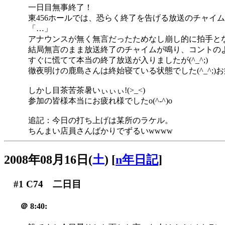
一日目無事終了！
東456ホールでは、恐らく終了を告げる放送のチャイ
「…」
アナウンスが無く無言だったためなし崩し的に拍手と
結局無言のまま放送終了のチャイムが鳴り、コントのよ
すぐに慌てて本当の終了放送が入りましたが(^_^;)
徹夜明けの鹿島さんは終始寝ている状態でした(^_^;)
しかし目茶苦茶暑いぃぃぃ!(>_<)
参加の皆様本当にお疲れ様でしたo(^-^)o
追記：今日の打ち上げは某所のラケル。
ちんまい店員さんばかりでずるいwwww
2008年08月16日(
土
)
[
n年日記
]
#1
C74 二日目
＠
8:40: