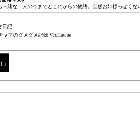
も一緒な二人の今までとこれからの物語。全然お姉様っぽくない
財日記
チャマのダメダメ記録 Ver.Hatena