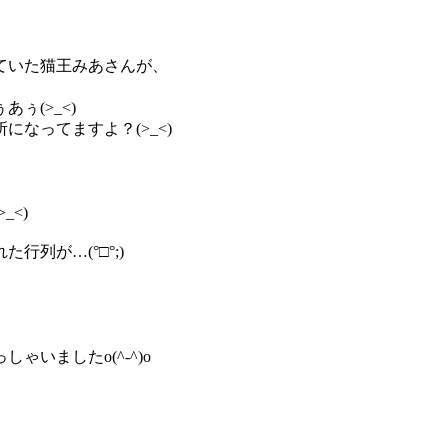
ていた猫王みあさんが、
ぅ(>_<)
なってますよ？(>_<)
、
<)
列が…(°□°;)
いましたo(^-^)o