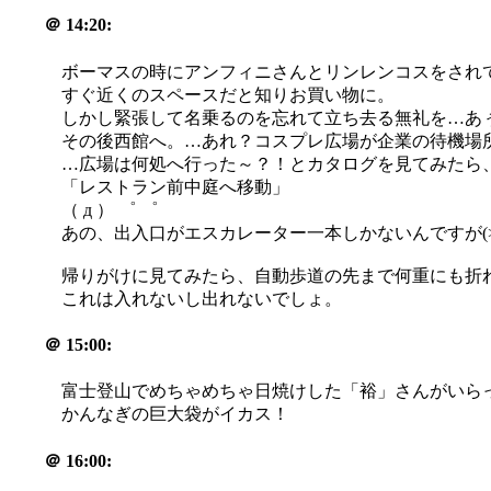
＠
14:20:
ボーマスの時にアンフィニさんとリンレンコスをされ
すぐ近くのスペースだと知りお買い物に。
しかし緊張して名乗るのを忘れて立ち去る無礼を…あぅあ
その後西館へ。…あれ？コスプレ広場が企業の待機場所に
…広場は何処へ行った～？！とカタログを見てみたら
「レストラン前中庭へ移動」
（ д ） ゜ ゜
あの、出入口がエスカレーター一本しかないんですが(>_
帰りがけに見てみたら、自動歩道の先まで何重にも折れた行
これは入れないし出れないでしょ。
＠
15:00:
富士登山でめちゃめちゃ日焼けした「裕」さんがいらっしゃ
かんなぎの巨大袋がイカス！
＠
16:00: