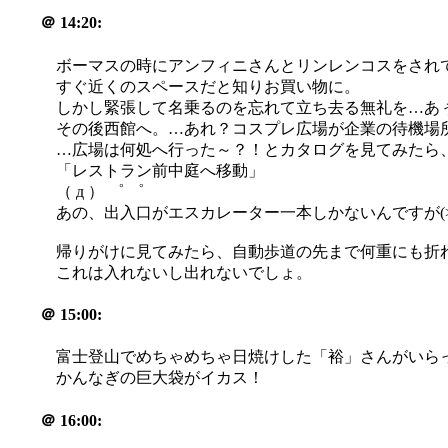
＠
14:20:
ボーマスの時にアンフィニさんとリンレンコスをされ
すぐ近くのスペースだと知りお買い物に。
しかし緊張して名乗るのを忘れて立ち去る無礼を…あぅあ
その後西館へ。…あれ？コスプレ広場が企業の待機場所に
…広場は何処へ行った～？！とカタログを見てみたら
「レストラン前中庭へ移動」
（ д ） ゜ ゜
あの、出入口がエスカレーター一本しかないんですが(>_
帰りがけに見てみたら、自動歩道の先まで何重にも折れた行
これは入れないし出れないでしょ。
＠
15:00:
富士登山でめちゃめちゃ日焼けした「裕」さんがいらっしゃ
かんなぎの巨大袋がイカス！
＠
16:00: