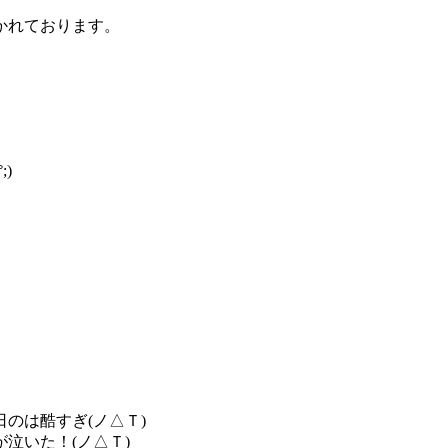
かれております。
)
のは酷すぎ(ノ△Ｔ)
泣いた！(ノ△Ｔ)