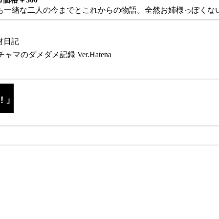
も一緒な二人の今までとこれからの物語。全然お姉様っぽくない
財日記
チャマのダメダメ記録 Ver.Hatena