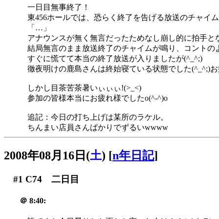
一日目無事終了！
東456ホールでは、恐らく終了を告げる放送のチャイ
「…」
アナウンスが無く無言だったためなし崩し的に拍手と
結局無言のまま放送終了のチャイムが鳴り、コントのよ
すぐに慌てて本当の終了放送が入りましたが(^_^;)
徹夜明けの鹿島さんは終始寝ている状態でした(^_^;)
しかし目茶苦茶暑いぃぃぃ!(>_<)
参加の皆様本当にお疲れ様でしたo(^-^)o
追記：今日の打ち上げは某所のラケル。
ちんまい店員さんばかりでずるいwwww
2008年08月16日(
土
)
[
n年日記
]
#1
C74 二日目
＠
8:40: