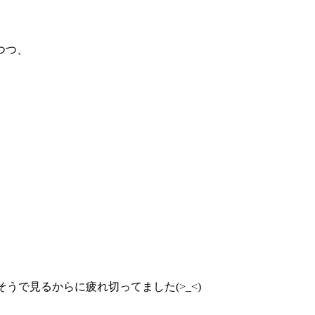
つつ、
うで見るからに疲れ切ってました(>_<)