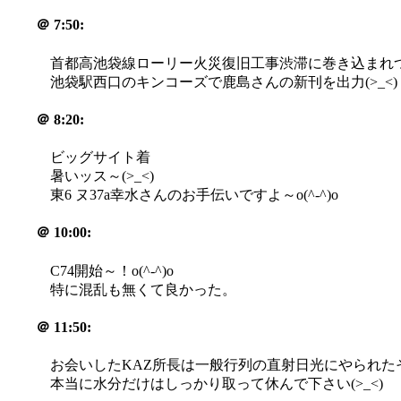
＠
7:50:
首都高池袋線ローリー火災復旧工事渋滞に巻き込まれ
池袋駅西口のキンコーズで鹿島さんの新刊を出力(>_<)
＠
8:20:
ビッグサイト着
暑いッス～(>_<)
東6 ヌ37a幸水さんのお手伝いですよ～o(^-^)o
＠
10:00:
C74開始～！o(^-^)o
特に混乱も無くて良かった。
＠
11:50:
お会いしたKAZ所長は一般行列の直射日光にやられたそ
本当に水分だけはしっかり取って休んで下さい(>_<)