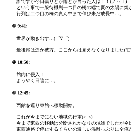
誰ですか今日曇りとか雨とか言った人は！！(ノ△Ｔ)
という事で一般待機列一つ目の橋の端で夏の太陽に焼
行列は二つ目の橋の真ん中まで伸び未だ成長中…。
＠
9:41:
世界が動き出す…(゜∇゜)
最後尾は遥か彼方。ここからは見えなくなりました(°□°;
＠
10:50:
館内に侵入！
ようやく日陰に…。
＠
12:45:
西館を巡り東館へ移動開始。
これが今までにない地獄の行軍(>_<)
今まで東西の移動は分断されかなりの混雑でしたが今日
東西通路で停止するくらいの激しい混雑っぷりに全俺が