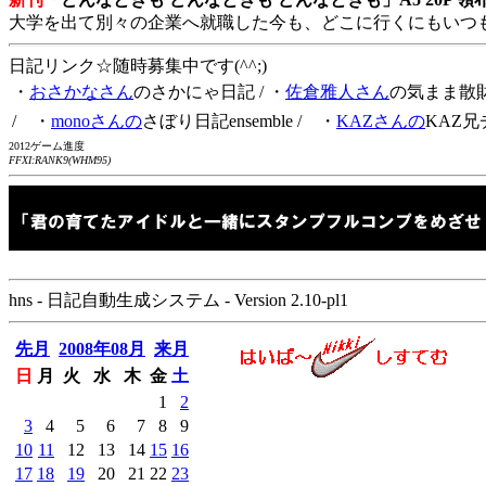
大学を出て別々の企業へ就職した今も、どこに行くにもいつ
日記リンク☆随時募集中です(^^;)
・
おさかなさん
のさかにゃ日記
/ ・
佐倉雅人さん
の気まま散
/ ・
monoさんの
さぼり日記ensemble
/ ・
KAZさんの
KAZ兄
2012ゲーム進度
FFXI:RANK9(WHM95)
hns - 日記自動生成システム - Version 2.10-pl1
先月
2008年08月
来月
日
月
火
水
木
金
土
1
2
3
4
5
6
7
8
9
10
11
12
13
14
15
16
17
18
19
20
21
22
23