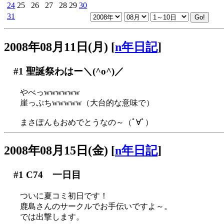
24
25
26
27
28
29
30
31
2008年08月11日(月)
[
n年日記
]
#1
聖誕祭わはー＼(^o^)／
やべっwwwwww
崖っぷちwwwww（大台的な意味で）
まさぽんもおめでとうなの～（ﾟ∀ﾟ）
2008年08月15日(金)
[
n年日記
]
#1
C74 一日目
ついに夏コミ初日です！
鹿島さんのサークルでお手伝いですよ～。
では出撃します。