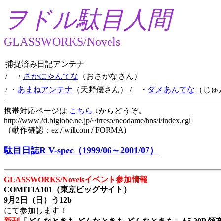
ヲドル駄目人間
GLASSWORKS/Novels
捕捉済み日記アンテナ
/ ・
さかにゃんてな
（おさかなさん）
/ ・
あまねアンテナ
（天野優さん）
/ ・
ダメあんてな
（じゅ
携帯対応ページは
こちら
↓からどうぞ。
http://www2d.biglobe.ne.jp/~irreso/neodame/hns/i/index.cgi
（動作確認：ez / willcom / FORMA)
駄目日誌R V-spec（1999/06～2001/07）
GLASSWORKS/Novelsイベント参加情報
COMITIA101（東京ビッグサイト）
9月2日（日）う12b
にて参加します！
新刊
「どんなときも どんなときも どんなときも」A5 20P 領布