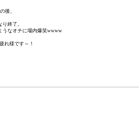
ムの後、
なり終了。
うなオチに場内爆笑wwww
お疲れ様です～！