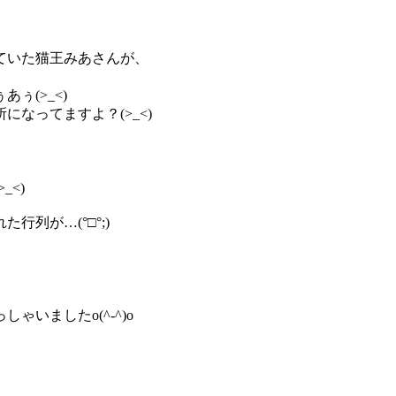
ていた猫王みあさんが、
ぅ(>_<)
なってますよ？(>_<)
、
<)
列が…(°□°;)
いましたo(^-^)o