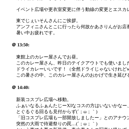
イベント広場や更衣室変更に伴う動線の変更とエスカ
東でじぇいそんさんにご挨拶。
アンフィニさんとこに行ったら何故かあさりんがお店番して
暑い中お疲れです。
＠
13:50:
東館上のカレー屋さんでお昼。
このカレー屋さん、昨日のテイクアウトでも使いまし
ドライカレーいいです！（全然ドライじゃないけれどw
この暑さの中、このカレー屋さんのおかげで生き延びる
＠
14:40:
新装コスプレ広場へ移動。
ふぁいなるふぁんたじーXIなコスの方はいないかなー
とぐるぐる回るも見付からず(´；ω；｀)
「旧コスプレ広場も一部開放しましたー」とのアナウ
突然の大雨で待避祭りの罠…(´；ω；｀)