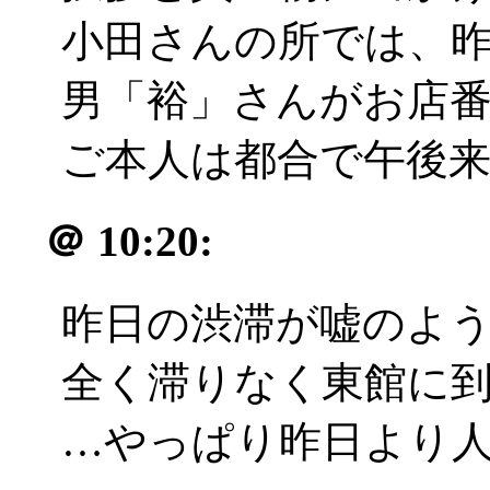
小田さんの所では、
男「裕」さんがお店
ご本人は都合で午後
＠
10:20:
昨日の渋滞が嘘のよ
全く滞りなく東館に
…やっぱり昨日より人少