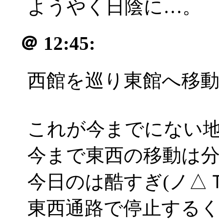
ようやく日陰に…。
＠
12:45:
西館を巡り東館へ移
これが今までにない地獄
今まで東西の移動は
今日のは酷すぎ(ノ△Ｔ
東西通路で停止する