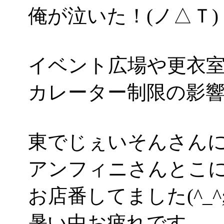
俺が泣いた！(ノ△Ｔ)
イベント広場や更衣
カレーター制限の影
東でじぇいそんさん
アンフィニさんとこ
お店番してました(^_^;
暑い中お疲れです。