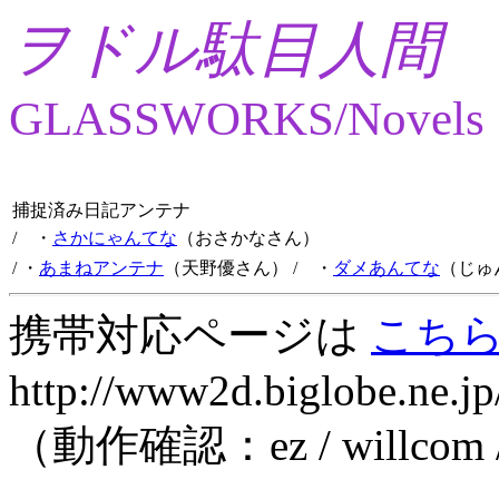
ヲドル駄目人間
GLASSWORKS/Novels
捕捉済み日記アンテナ
/ ・
さかにゃんてな
（おさかなさん）
/ ・
あまねアンテナ
（天野優さん）
/ ・
ダメあんてな
（じゅ
携帯対応ページは
こち
http://www2d.biglobe.ne.jp
（動作確認：ez / willcom 