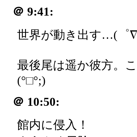
＠
9:41:
世界が動き出す…(゜∇
最後尾は遥か彼方。
(°□°;)
＠
10:50:
館内に侵入！