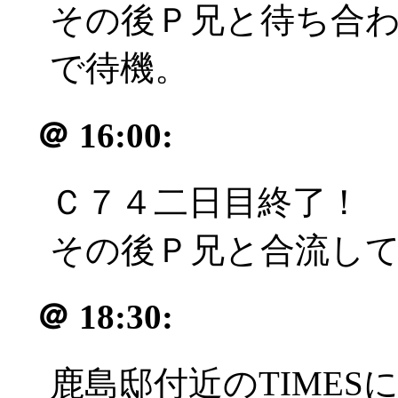
その後Ｐ兄と待ち合
で待機。
＠
16:00:
Ｃ７４二日目終了！
その後Ｐ兄と合流し
＠
18:30:
鹿島邸付近のTIME