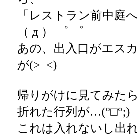
「レストラン前中庭
（ д ） ゜ ゜
あの、出入口がエス
が(>_<)
帰りがけに見てみた
折れた行列が…(°□°;)
これは入れないし出