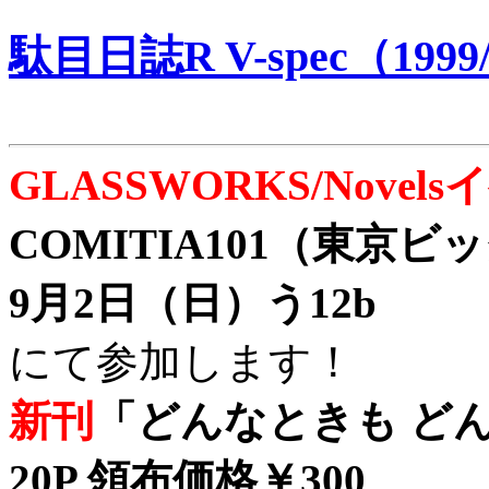
駄目日誌R V-spec（1999/
GLASSWORKS/Nove
COMITIA101（東京
9月2日（日）う12b
にて参加します！
新刊
「どんなときも どん
20P 領布価格￥300