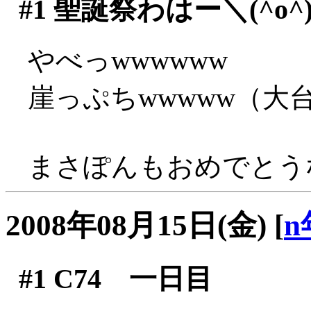
#1
聖誕祭わはー＼(^o^
やべっwwwwww
崖っぷちwwwww（大
まさぽんもおめでとうな
2008年08月15日(金)
[
n
#1
C74 一日目