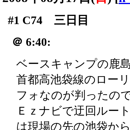
#1
C74 三日目
＠
6:40:
ベースキャンプの鹿
首都高池袋線のローリ
フォなのが判ったの
Ｅｚナビで迂回ルー
は現場の先の池袋か