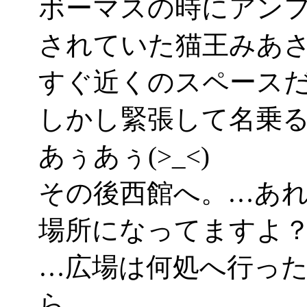
ボーマスの時にアン
されていた猫王みあ
すぐ近くのスペース
しかし緊張して名乗
あぅあぅ(>_<)
その後西館へ。…あ
場所になってますよ？(>
…広場は何処へ行っ
ら、