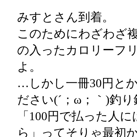
みすとさん到着。
このためにわざわざ
の入ったカロリーフ
よ。
…しかし一冊30円と
ださい(´；ω；｀)釣
「100円で払った人
ら」ってそりゃ最初か