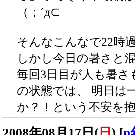
（；´д⊂
そんなこんなで22時
しかし今日の暑さと混雑は
毎回3日目が人も暑さ
の状態では、 明日は
か？！という不安を
2008年08月17日(
日
)
[
n