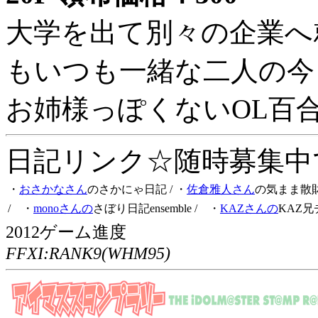
大学を出て別々の企業へ
もいつも一緒な二人の今
お姉様っぽくないOL百
日記リンク☆随時募集中です
・
おさかなさん
のさかにゃ日記
/ ・
佐倉雅人さん
の気まま散
/ ・
monoさんの
さぼり日記ensemble
/ ・
KAZさんの
KAZ兄
2012ゲーム進度
FFXI:RANK9(WHM95)