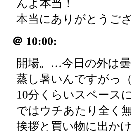
んよ本当！
本当にありがとうござい
＠
10:00:
開場。…今日の外は
蒸し暑いんですがっ（
10分くらいスペース
ではウチあたり全く
挨拶と買い物に出か