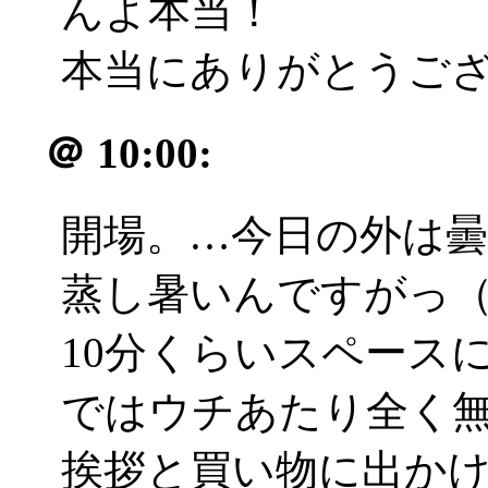
んよ本当！
本当にありがとうござい
＠
10:00:
開場。…今日の外は
蒸し暑いんですがっ（
10分くらいスペース
ではウチあたり全く
挨拶と買い物に出か