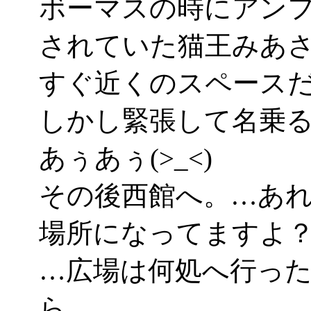
ボーマスの時にアン
されていた猫王みあ
すぐ近くのスペース
しかし緊張して名乗
あぅあぅ(>_<)
その後西館へ。…あ
場所になってますよ？(>
…広場は何処へ行っ
ら、