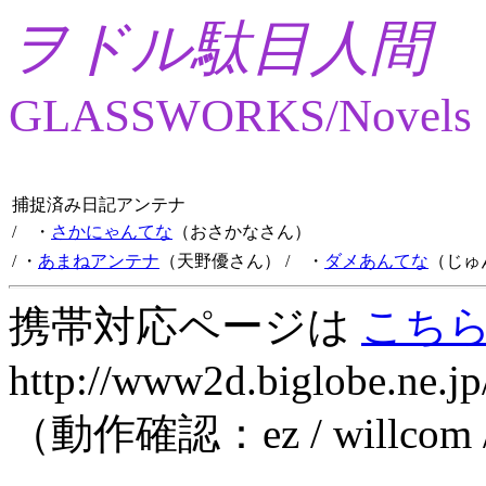
ヲドル駄目人間
GLASSWORKS/Novels
捕捉済み日記アンテナ
/ ・
さかにゃんてな
（おさかなさん）
/ ・
あまねアンテナ
（天野優さん）
/ ・
ダメあんてな
（じゅ
携帯対応ページは
こち
http://www2d.biglobe.ne.jp
（動作確認：ez / willcom 