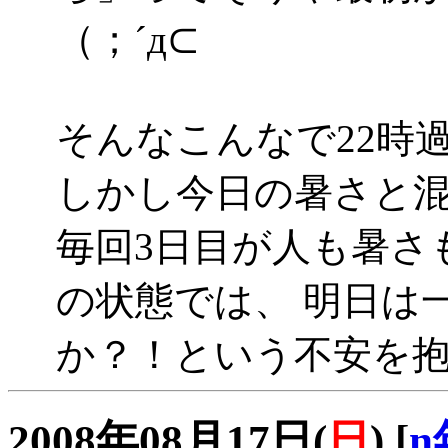
（；´д⊂
そんなこんなで22時
しかし今日の暑さと混雑は
毎回3日目が人も暑さ
の状態では、 明日は
か？！という不安を
2008年08月17日(
日
)
[
n