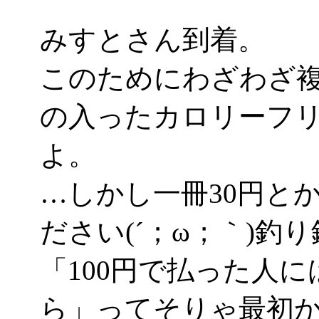
みすとさん到着。
このためにわざわざ
の入ったカロリーフ
よ。
…しかし一冊30円と
ださい(´；ω；｀)釣
「100円で払った人
ら」ってそりゃ最初か