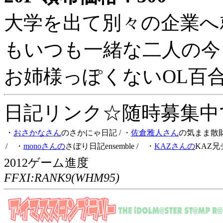
大学を出て別々の企業へ
もいつも一緒な二人の今
お姉様っぽくないOL百
日記リンク☆随時募集中です
・
おさかなさん
のさかにゃ日記
/ ・
佐倉雅人さん
の気まま散
/ ・
monoさんの
さぼり日記ensemble
/ ・
KAZさんの
KAZ兄
2012ゲーム進度
FFXI:RANK9(WHM95)