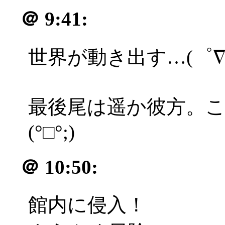
＠
9:41:
世界が動き出す…(゜∇
最後尾は遥か彼方。
(°□°;)
＠
10:50:
館内に侵入！