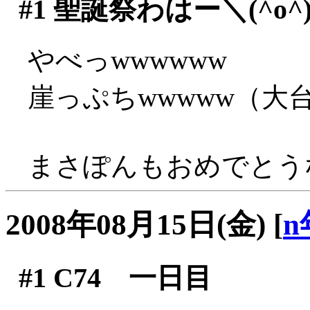
#1
聖誕祭わはー＼(^o^
やべっwwwwww
崖っぷちwwwww（大
まさぽんもおめでとうな
2008年08月15日(金)
[
n
#1
C74 一日目