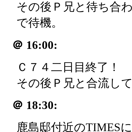
その後Ｐ兄と待ち合
で待機。
＠
16:00:
Ｃ７４二日目終了！
その後Ｐ兄と合流し
＠
18:30:
鹿島邸付近のTIME