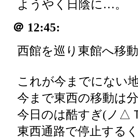
ようやく日陰に…。
＠
12:45:
西館を巡り東館へ移
これが今までにない地獄
今まで東西の移動は
今日のは酷すぎ(ノ△Ｔ
東西通路で停止する