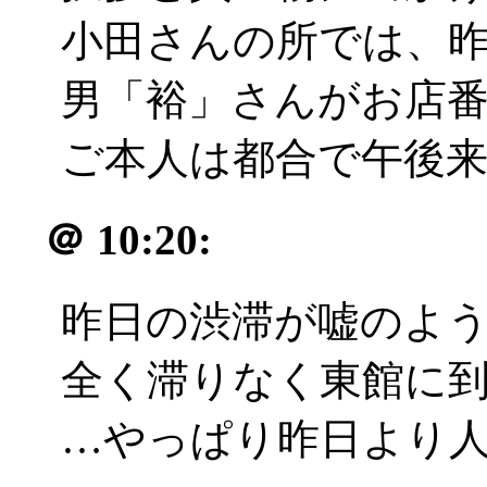
小田さんの所では、
男「裕」さんがお店
ご本人は都合で午後
＠
10:20:
昨日の渋滞が嘘のよ
全く滞りなく東館に
…やっぱり昨日より人少