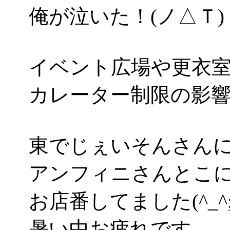
俺が泣いた！(ノ△Ｔ)
イベント広場や更衣
カレーター制限の影
東でじぇいそんさん
アンフィニさんとこ
お店番してました(^_^;
暑い中お疲れです。