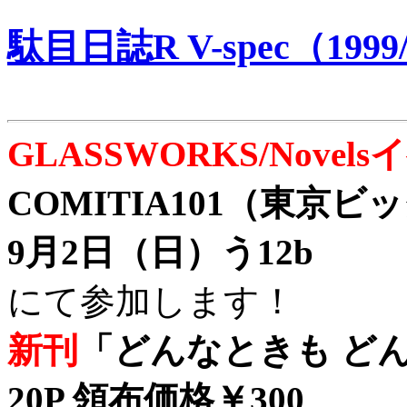
駄目日誌R V-spec（1999/
GLASSWORKS/Nove
COMITIA101（東京
9月2日（日）う12b
にて参加します！
新刊
「どんなときも どん
20P 領布価格￥300