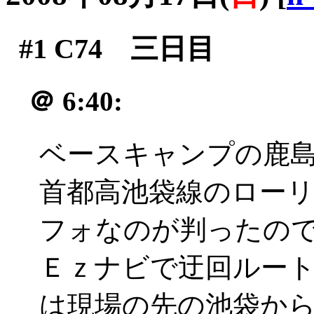
#1
C74 三日目
＠
6:40:
ベースキャンプの鹿
首都高池袋線のローリ
フォなのが判ったの
Ｅｚナビで迂回ルー
は現場の先の池袋か