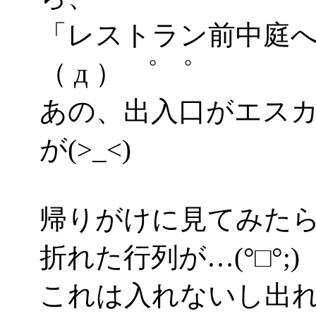
「レストラン前中庭
（ д ） ゜ ゜
あの、出入口がエス
が(>_<)
帰りがけに見てみた
折れた行列が…(°□°;)
これは入れないし出