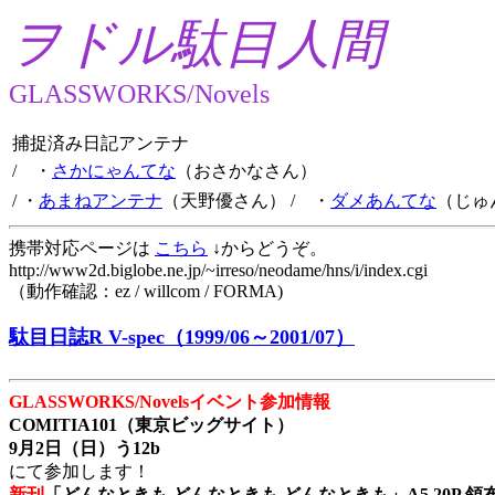
ヲドル駄目人間
GLASSWORKS/Novels
捕捉済み日記アンテナ
/ ・
さかにゃんてな
（おさかなさん）
/ ・
あまねアンテナ
（天野優さん）
/ ・
ダメあんてな
（じゅ
携帯対応ページは
こちら
↓からどうぞ。
http://www2d.biglobe.ne.jp/~irreso/neodame/hns/i/index.cgi
（動作確認：ez / willcom / FORMA)
駄目日誌R V-spec（1999/06～2001/07）
GLASSWORKS/Novelsイベント参加情報
COMITIA101（東京ビッグサイト）
9月2日（日）う12b
にて参加します！
新刊
「どんなときも どんなときも どんなときも」A5 20P 領布