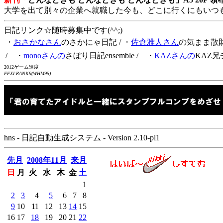
大学を出て別々の企業へ就職した今も、どこに行くにもいつ
日記リンク☆随時募集中です(^^;)
・
おさかなさん
のさかにゃ日記
/ ・
佐倉雅人さん
の気まま散
/ ・
monoさんの
さぼり日記ensemble
/ ・
KAZさんの
KAZ兄
2012ゲーム進度
FFXI:RANK9(WHM95)
hns - 日記自動生成システム - Version 2.10-pl1
先月
2008年11月
来月
日
月
火
水
木
金
土
1
2
3
4
5
6
7
8
9
10
11
12
13
14
15
16
17
18
19
20
21
22