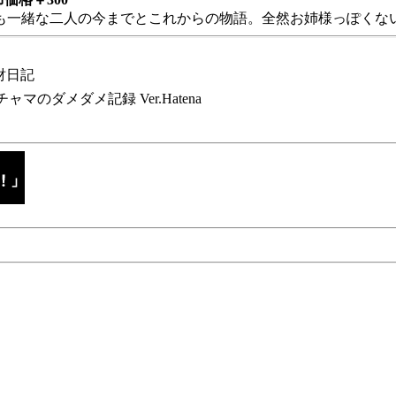
も一緒な二人の今までとこれからの物語。全然お姉様っぽくない
財日記
チャマのダメダメ記録 Ver.Hatena