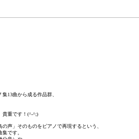
集13曲から成る作品群、
です！(^-^;)
鳥の声」そのものをピアノで再現するという、
曲集です。