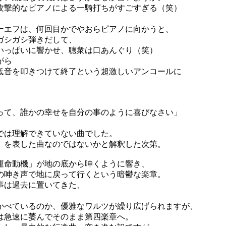
攻撃的なピアノによる一騎打ちがすごすぎる（笑）
ーエフは、何回目かでやおらピアノに向かうと、
ガシガシ弾きだして、
いっぱいに響かせ、聴衆は口あんぐり（笑）
がら
低音を叩きつけて終了という超激しいアンコールに
って、誰かの幸せを自分の事のように喜びなさい」
では理解できていない曲でした。
」を表した曲なのではないかと解釈した次第。
運命動機」が地の底から呻くように響き、
の呻き声で地に戻って行くという暗鬱な楽章。
事は過去に置いてきた、
かべているのか、優雅なワルツが繰り広げられますが、
は急速に萎んでそのまま第四楽章へ。