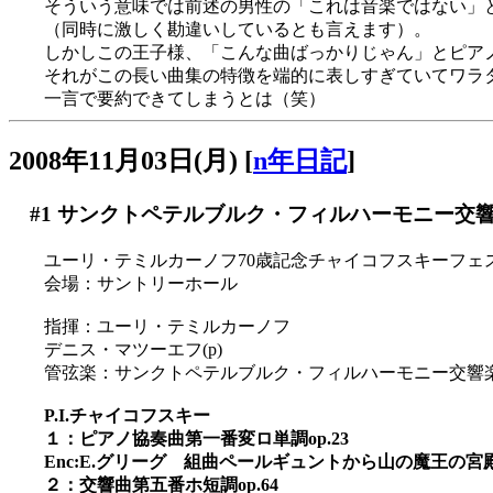
そういう意味では前述の男性の「これは音楽ではない」
（同時に激しく勘違いしているとも言えます）。
しかしこの王子様、「こんな曲ばっかりじゃん」とピア
それがこの長い曲集の特徴を端的に表しすぎていてワラタ
一言で要約できてしまうとは（笑）
2008年11月03日(月)
[
n年日記
]
#1
サンクトペテルブルク・フィルハーモニー交響楽
ユーリ・テミルカーノフ70歳記念チャイコフスキーフェ
会場：サントリーホール
指揮：ユーリ・テミルカーノフ
デニス・マツーエフ(p)
管弦楽：サンクトペテルブルク・フィルハーモニー交響
P.I.チャイコフスキー
１：ピアノ協奏曲第一番変ロ単調op.23
Enc:E.グリーグ 組曲ペールギュントから山の魔王の宮
２：交響曲第五番ホ短調op.64