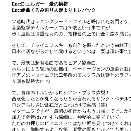
Enc:E:エルガー 愛の挨拶
Enc:組曲くるみ割り人形よりトレパック
ソ連時代はレニングラード・フィルと呼ばれた名門オケ
音楽監督テミルカーノフは70歳という事ですが、
歩く速度は慎重なものの、指揮台の上では全く歳を感じ
そして、チャイコフスキーも自作を振ったという由緒正
日本に居ながらにして聞けるというのは、実は凄い事ではない
で、最初は超有名曲であるピアノ協奏曲。
ホルンによる冒頭の動機は、ベートーヴェンの運命と並
ピアノのマツーエフは二年前のモスクワ放送響とのラフ
今回も期待大(^_^)
で、冒頭のホルンからロシアン・ブラス炸裂！
西欧化したとか丸くなったとか言われるサンクトペテル
ロシアらしさは健在だとこれだけで実感（笑）
マツーエフですが、最初の和音からもう力強くてそこか
加えて弱音はひたすら繊細に、神秘的に奏でていて、
ただの力押しのピアニストではない所も見せつけてくれ
オケも、陶酔するような第二楽章の響きとかとても美し