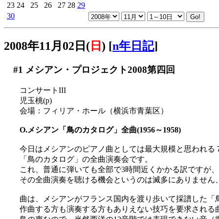
23
24
25
26
27
28
29
30
2008年11月02日(
日
)
[
n年日記
]
#1
メシアン・プロジェクト2008第四回
コンサートIII
児玉桃(p)
会場：フィリア・ホール（横浜市青葉区）
O.メシアン「鳥のカタログ」全曲(1956～1958)
今日はメシアンのピアノ曲としては最大規模と思われる７
「鳥のカタログ」の全曲演奏会です。
これ、普通に弾いても全部で3時間近くかかる訳ですが、
その全曲演奏を聴ける機会というのは滅多にありません、貴重
曲は、メシアンがフランス国内を渡り歩いて採譜した「
作曲する方も演奏する方もありえない技巧を要求される