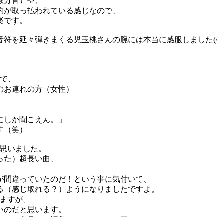
微分音）や、
約が取っ払われている感じなので、
楽です。
を延々弾きまくる児玉桃さんの腕には本当に感服しました(^-^
前で、
のお連れの方（女性）
にしか聞こえん。」
す（笑）
う思いました。
った）超長い曲、
が間違っていたのだ！という事に気付いて、
る（感じ取れる？）ようになりましたですよ。
りますが、
いのだと思います。