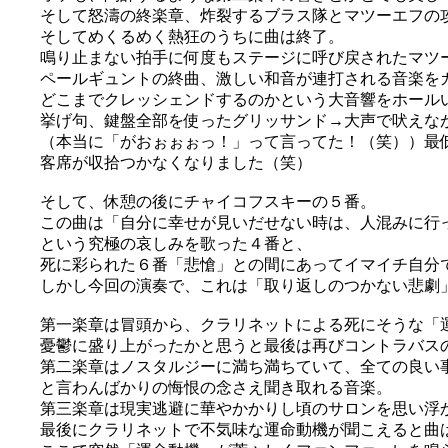
そして怒濤の終楽章、炸裂するブラス隊とマツーエフの
そしてめくるめく熱狂のうちに曲は終了。
鳴り止まない拍手に何度もステージに呼び戻されたマツ
ペールギュントの終曲、激しい和音が連打される音楽を
どこまでクレッシェンドするのかという大音響をホール
挙げ句、鍵盤全部を使ったグリッサンド→大声で吠えな
（本当に「がおぉぉぉっ！」って言ってた！（笑））最
客席が収拾つかなくなりました（笑）
そして、休憩の後にチャイコフスキーの５番。
この曲は「自分に幸せが見いだせない時は、人混みに行
という究極の哀しみを歌った４番と、
死に彩られた６番「悲愴」との間にあってイマイチ自分
しかし今回の演奏で、これは「取り返しのつかない悲劇
第一楽章は冒頭から、クラリネットによる死にそうな「
憂鬱に盛り上がったかと思うと最後は再びコントラバス
第二楽章はノスタルジーに満ち満ちていて、全ての良い
と言わんばかりの悔恨の念さえ聞き取れる音楽。
第三楽章は現実逃避に華やかかりし頃のサロンを思い浮
最後にクラリネットで不気味な運命動機が聞こえると曲