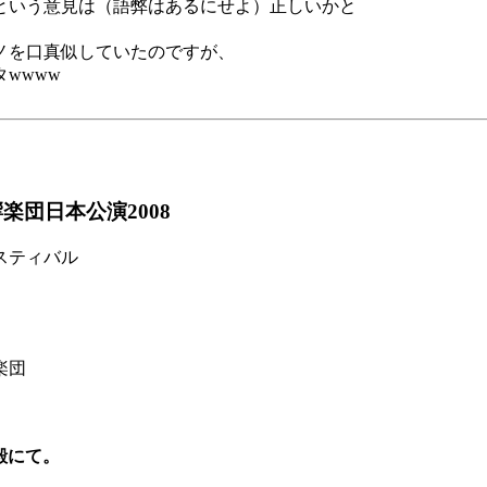
という意見は（語弊はあるにせよ）正しいかと
ノを口真似していたのですが、
wwww
団日本公演2008
スティバル
楽団
殿にて。