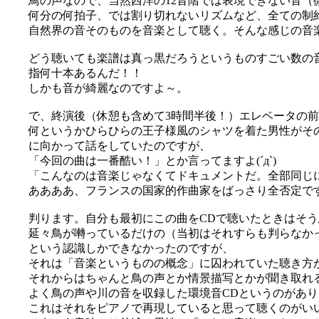
鳥の声なので、当然西洋の12音階では表現できない音（
何分の何拍子、では割り切れないリズムなど、全ての制
自然界の音そのものを音楽として聴く。そんな感じの音
どう聴いても楽譜は真っ黒だろうというものすごい数の音符
指何十本あるんだ！！
しかも音が綺麗なのですよ～。
で、終演後（休憩も含めて3時間半後！）エレベータの
何というかひらひらの王子様風のシャツを着た男性がそ
に向かって話をしていたのですが、
「今回の曲は一番酷い！」とか言ってますよ(´д`)
「こんなのは音楽じゃなくてドキュメントだ。全部同じ
ああああ、フランスの国家的作曲家をばっさり全否定で
判ります。自分も最初にこの曲をCDで聴いたときはそ
延々鳥が囀っているだけの（当初はそれすらも判らなか
という認識しかできなかったのですが、
それは「音楽というものの概念」に囚われていた聴き方
それからはちゃんと鳥の声とか情景描写とかが聞き取れ
よく鳥の声や川の音を収録した環境音CDというのがあ
これはそれをピアノで再現していると思って聴くのがい