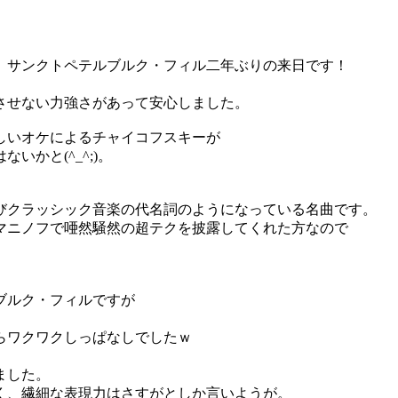
、サンクトペテルブルク・フィル二年ぶりの来日です！
させない力強さがあって安心しました。
しいオケによるチャイコフスキーが
かと(^_^;)。
びクラッシック音楽の代名詞のようになっている名曲です。
マニノフで唖然騒然の超テクを披露してくれた方なので
ブルク・フィルですが
らワクワクしっぱなしでしたｗ
ました。
く、繊細な表現力はさすがとしか言いようが。