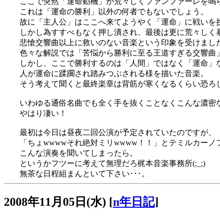
ここで突然「運命動機」が荒々しくファンファーレを鳴
これは「運命の勝利」以外の何者でもないでしょう。
故に「主人公」はここへ来てようやく「運命」に戦いを
しかし為すすべもなく押し潰され、最後は更に荒々しく
悲愴交響曲以上に救いのない音楽という印象を受けまし
色々な解説では「苦悩から勝利に至る王道すぎる交響曲
しかし、ここで勝利するのは「人間」ではなく「運命」
人が運命に蹂躙され踏みつぶされる様を描いた音楽。
そう考えて聞くと最終楽章は背筋が寒くなるくらい恐ろ
いわゆる通俗名曲でも全く手を抜くことなくこんな濃密
やはり凄い！
最初は今日は昼夜二回公演が予定されていたのですが、
「ちょwwwwそれ絶対ミリwwww！！」とテミルカー
こんな演奏を聞いてしまったら。
というかフツーに考えて無理だろ梶本音楽事務所(;_;)
無茶な日程組まんといて下さい･･･。
2008年11月05日(水)
[
n年日記
]