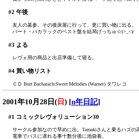
#2
午後
友人の墓参。その後床屋に行って、更に買い物に出る。
バート・バカラックのベスト盤を結局げっちゅ☆(>_<)/
#3
よる
レヴォ用の商品と出店準備して寝る。
#4
買い物リスト
ＣＤ Burt Bacharach:Sweet Melodies (Warner) タワレコ
2001年10月28日(
日
)
[
n年日記
]
#1
コミックレヴォリューション30
サークル参加なので早めに出。Tamakiさんと乗るハズの高
電車でバスに遅れる事十数分後に池袋着。