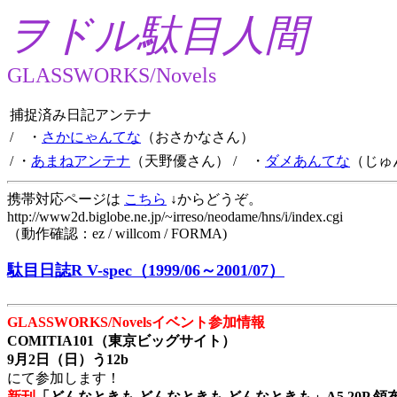
ヲドル駄目人間
GLASSWORKS/Novels
捕捉済み日記アンテナ
/ ・
さかにゃんてな
（おさかなさん）
/ ・
あまねアンテナ
（天野優さん）
/ ・
ダメあんてな
（じゅ
携帯対応ページは
こちら
↓からどうぞ。
http://www2d.biglobe.ne.jp/~irreso/neodame/hns/i/index.cgi
（動作確認：ez / willcom / FORMA)
駄目日誌R V-spec（1999/06～2001/07）
GLASSWORKS/Novelsイベント参加情報
COMITIA101（東京ビッグサイト）
9月2日（日）う12b
にて参加します！
新刊
「どんなときも どんなときも どんなときも」A5 20P 領布