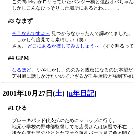
この間debyaがロケっていたバンジー橋と強烈オバちゃんの
しかしこんなひっそりした場所にあるとわ…。。。
#3
なまず
そうなんですよ～
見つからなかったんで諦めてました。
…しかし何度見ても素晴しい（笑）
さぁ、
どこにあるか捜してみましょう～
（すぐ判るってば(
#4
GPM
なるほど、
いやしかし、ののみと親密になるのは本望だ
芝村殿に話しかけたいのでござるが壬生屋殿と強制下校
2001年10月27日(
土
)
[
n年日記
]
#1
ひる
ブレーキパッド代支払のためにショップに行く。
地元小学校の野球部監督してる店長さんは練習で不在…
後から来た黒のひととヤフオク落札パーツ見て色々聞く