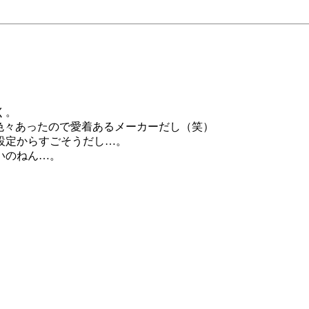
く。
は色々あったので愛着あるメーカーだし（笑）
設定からすごそうだし…。
いのねん…。
）