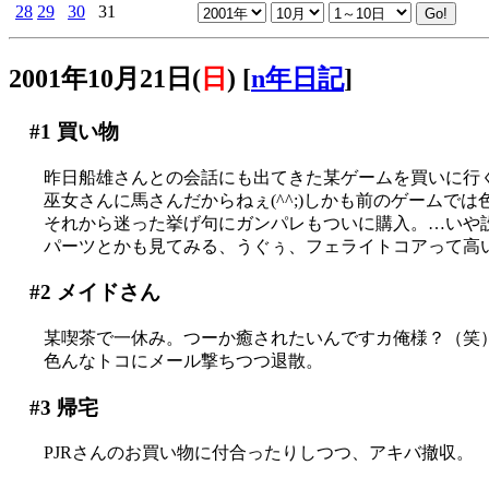
28
29
30
31
2001年10月21日(
日
)
[
n年日記
]
#1
買い物
昨日船雄さんとの会話にも出てきた某ゲームを買いに行
巫女さんに馬さんだからねぇ(^^;)しかも前のゲームで
それから迷った挙げ句にガンパレもついに購入。…いや
パーツとかも見てみる、うぐぅ、フェライトコアって高
#2
メイドさん
某喫茶で一休み。つーか癒されたいんですカ俺様？（笑
色んなトコにメール撃ちつつ退散。
#3
帰宅
PJRさんのお買い物に付合ったりしつつ、アキバ撤収。