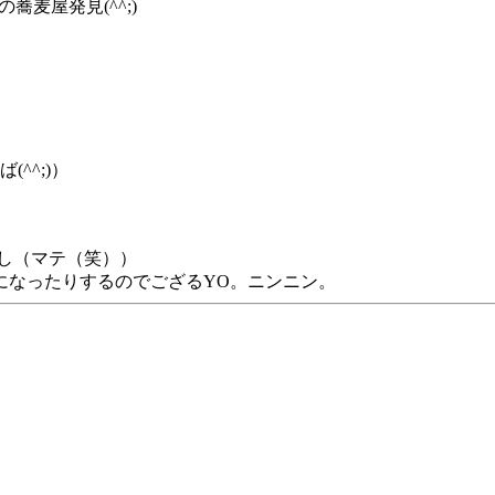
蕎麦屋発見(^^;)
^^;)）
し（マテ（笑））
になったりするのでござるYO。ニンニン。
。
。