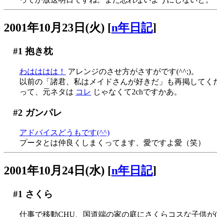
2001年10月23日(火)
[
n年日記
]
#1
抱き枕
わはははは！
アレンジのさせ方がさすがです(^^;)。
以前の「諸君、私はメイドさんが好きだ」も再掲してく
って、元ネタは
コレ
じゃなくて2chですかあ。
#2
ガンパレ
アドバイスどうもです(^^)
プータとは仲良くしまくってます、愛ですよ愛（笑）
2001年10月24日(水)
[
n年日記
]
#1
さくら
仕事で移動CHU、国道端の家の庭にさくらコスな子供が(^^;