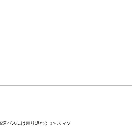
速バスには乗り遅れ(;_;)＞スマソ