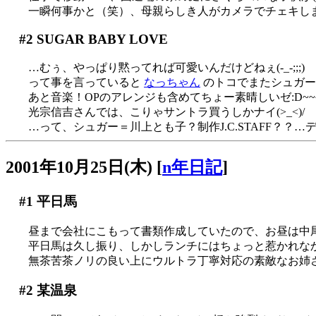
一瞬何事かと（笑）、母親らしき人がカメラでチェキし
#2
SUGAR BABY LOVE
…むぅ、やっぱり黙ってれば可愛いんだけどねぇ(-_-;;;)
って事を言っていると
なっちゃん
のトコでまたシュガーに
あと音楽！OPのアレンジも含めてちょー素晴しいゼ:D~~
光宗信吉さんでは、こりゃサントラ買うしかナイ(>_<)/
…って、シュガー＝川上とも子？制作J.C.STAFF？？
2001年10月25日(木)
[
n年日記
]
#1
平日馬
昼まで会社にこもって書類作成していたので、お昼は中
平日馬は久し振り、しかしランチにはちょっと惹かれな
無茶苦茶ノリの良い上にウルトラ丁寧対応の素敵なお姉さ
#2
某温泉