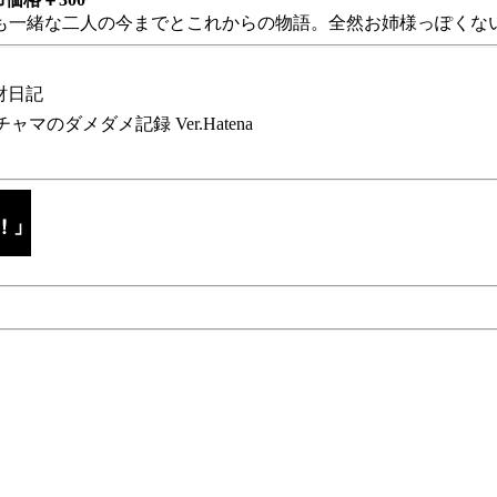
も一緒な二人の今までとこれからの物語。全然お姉様っぽくない
財日記
チャマのダメダメ記録 Ver.Hatena