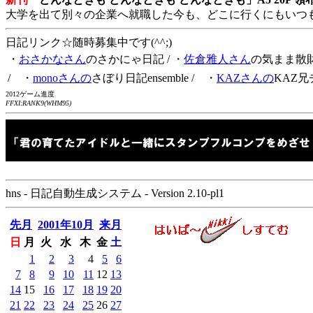
大学を出て別々の企業へ就職した今も、どこに行くにもいつ
日記リンク☆随時募集中です(^^;)
・
おさかなさん
のさかにゃ日記
/ ・
佐倉雅人さん
の気まま散
/ ・
monoさんの
さぼり日記ensemble
/ ・
KAZさんの
KAZ兄
2012ゲーム進度
FFXI:RANK9(WHM95)
hns - 日記自動生成システム - Version 2.10-pl1
先月
2001年10月
来月
日
月
火
水
木
金
土
1
2
3
4
5
6
7
8
9
10
11
12
13
14
15
16
17
18
19
20
21
22
23
24
25
26
27