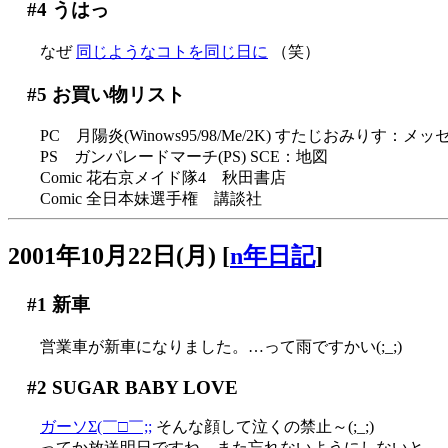
#4
うはっ
なぜ
同じようなコトを同じ日に
（笑）
#5
お買い物リスト
PC 月陽炎(Winows95/98/Me/2K) すたじおみりす：メッ
PS ガンパレードマーチ(PS) SCE：地図
Comic 花右京メイド隊4 秋田書店
Comic 全日本妹選手権 講談社
2001年10月22日(月)
[
n年日記
]
#1
新車
営業車が新車になりました。…って雨ですかい(;_;)
#2
SUGAR BABY LOVE
ガーソΣ(￣□￣;;
そんな顔して泣くの禁止～(;_;)
ってか放送明日ですね。また忘れないようにしないと。