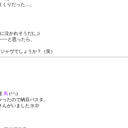
まくりだった…。
泣かれそうだ(;_;)
~~~と思ったら、
…デジャヴでしょうか？（笑）
尾
馬
(^^;)
かったので納豆パスタ。
んがいましたヨ:D