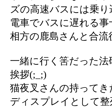
ズの高速バスには乗り遅れ
電車でバスに遅れる事
相方の鹿島さんと合流
一緒に行く筈だった法研
挨拶(;_;)
猫夜叉さんの持ってき
ディスプレイとして整