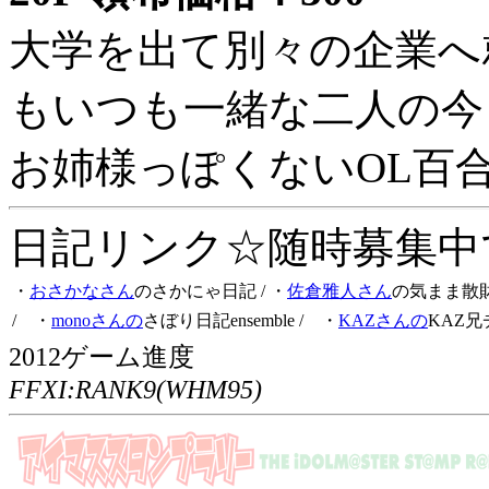
大学を出て別々の企業へ
もいつも一緒な二人の今
お姉様っぽくないOL百
日記リンク☆随時募集中です
・
おさかなさん
のさかにゃ日記
/ ・
佐倉雅人さん
の気まま散
/ ・
monoさんの
さぼり日記ensemble
/ ・
KAZさんの
KAZ兄
2012ゲーム進度
FFXI:RANK9(WHM95)