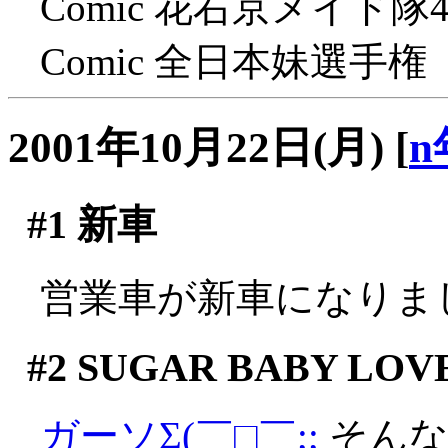
Comic 花右京メイド
Comic 全日本妹選手
2001年10月22日(月)
[
n
#1
新車
営業車が新車になりまし
#2
SUGAR BABY LOV
ガーソΣ(￣□￣;;
そんな