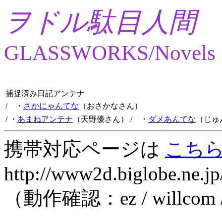
ヲドル駄目人間
GLASSWORKS/Novels
捕捉済み日記アンテナ
/ ・
さかにゃんてな
（おさかなさん）
/ ・
あまねアンテナ
（天野優さん）
/ ・
ダメあんてな
（じゅ
携帯対応ページは
こち
http://www2d.biglobe.ne.jp
（動作確認：ez / willcom 