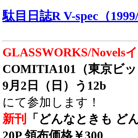
駄目日誌R V-spec（1999/
GLASSWORKS/Nove
COMITIA101（東京
9月2日（日）う12b
にて参加します！
新刊
「どんなときも どん
20P 領布価格￥300