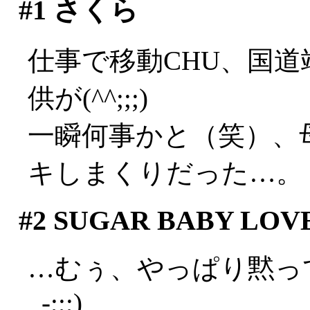
#1
さくら
仕事で移動CHU、国
供が(^^;;;)
一瞬何事かと（笑）、
キしまくりだった…。
#2
SUGAR BABY LOV
…むぅ、やっぱり黙っ
_-;;;)