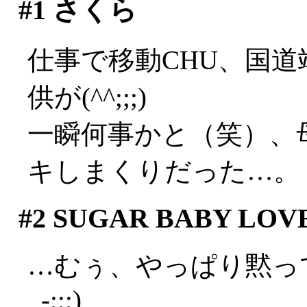
#1
さくら
仕事で移動CHU、国
供が(^^;;;)
一瞬何事かと（笑）、
キしまくりだった…。
#2
SUGAR BABY LOV
…むぅ、やっぱり黙っ
_-;;;)