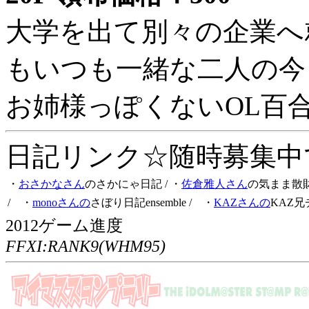
大学を出て別々の企業へ
もいつも一緒な二人の今
お姉様っぽくないOL百
日記リンク☆随時募集中です
・
おさかなさん
のさかにゃ日記
/ ・
佐倉雅人さん
の気まま散
/ ・
monoさんの
さぼり日記ensemble
/ ・
KAZさんの
KAZ兄
2012ゲーム進度
FFXI:RANK9(WHM95)