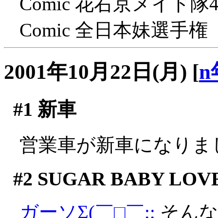
Comic 花右京メイド
Comic 全日本妹選手
2001年10月22日(月)
[
n
#1
新車
営業車が新車になりまし
#2
SUGAR BABY LOV
ガーソΣ(￣□￣;;
そんな