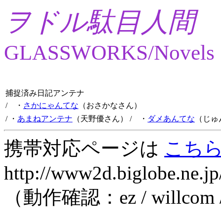
ヲドル駄目人間
GLASSWORKS/Novels
捕捉済み日記アンテナ
/ ・
さかにゃんてな
（おさかなさん）
/ ・
あまねアンテナ
（天野優さん）
/ ・
ダメあんてな
（じゅ
携帯対応ページは
こち
http://www2d.biglobe.ne.jp
（動作確認：ez / willcom 