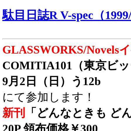
駄目日誌R V-spec（1999/
GLASSWORKS/Nove
COMITIA101（東京
9月2日（日）う12b
にて参加します！
新刊
「どんなときも どん
20P 領布価格￥300