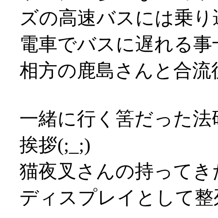
ズの高速バスには乗り遅れ
電車でバスに遅れる事
相方の鹿島さんと合流
一緒に行く筈だった法研
挨拶(;_;)
猫夜叉さんの持ってき
ディスプレイとして整