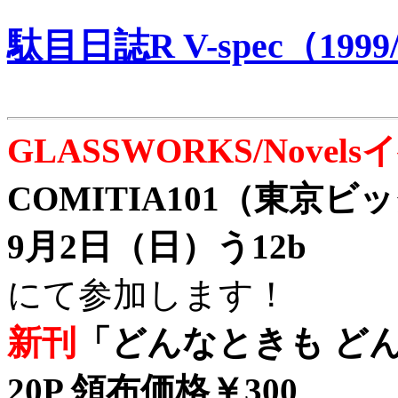
駄目日誌R V-spec（1999/
GLASSWORKS/Nove
COMITIA101（東京
9月2日（日）う12b
にて参加します！
新刊
「どんなときも どん
20P 領布価格￥300