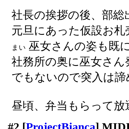
社長の挨拶の後、部総
元旦にあった仮設お札
巫女さんの姿も既に無し
まい
社務所の奥に巫女さん
でもないので突入は諦
昼頃、弁当もらって放
#2
[
ProjectBianca
] MI