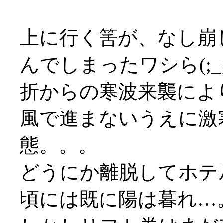
上に行く筈が、なし崩
んでしまったワシら(;_;
折からの寒波来襲により
風で進まないうえに激
態。。。
どうにか離脱してホテ
頃には既に陽は暮れ…