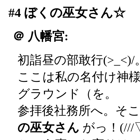
#4
ぼくの巫女さん☆
＠
八幡宮:
初詣昼の部敢行(>_<
ここは私の名付け神
グラウンド（を。
参拝後社務所へ。そ
の巫女さん
がっ！(///▽