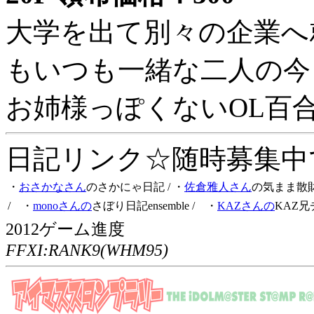
大学を出て別々の企業へ
もいつも一緒な二人の今
お姉様っぽくないOL百
日記リンク☆随時募集中です
・
おさかなさん
のさかにゃ日記
/ ・
佐倉雅人さん
の気まま散
/ ・
monoさんの
さぼり日記ensemble
/ ・
KAZさんの
KAZ兄
2012ゲーム進度
FFXI:RANK9(WHM95)