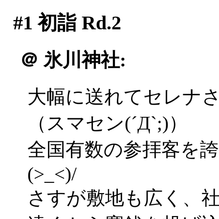
#1
初詣 Rd.2
＠
氷川神社:
大幅に送れてセレナ
（スマセン(´Д`;)）
全国有数の参拝客を
(>_<)/
さすが敷地も広く、