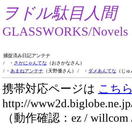
ヲドル駄目人間
GLASSWORKS/Novels
捕捉済み日記アンテナ
/ ・
さかにゃんてな
（おさかなさん）
/ ・
あまねアンテナ
（天野優さん）
/ ・
ダメあんてな
（じゅ
携帯対応ページは
こち
http://www2d.biglobe.ne.jp
（動作確認：ez / willcom 