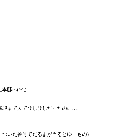
邸へ(^^;)
階段まで人でひしひしだったのに…。
についた番号でだるまが当るとゆーもの）