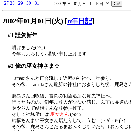
27
28
29
30
31
2002年01月01日(火)
[
n年日記
]
#1
謹賀新年
明けました(^^;;)
今年もよろしくお願い申し上げます。
#2
俺の巫女神さま☆
Tamakiさんと再合流して近所の神社へ二年参り。
その後、Tamakiさん近所の神社にお参りした後、鹿島さん本
鹿島さん回収後、富岡の初詣名所な貫先神社へ。
行ったものの、例年より人が少ない感じ、以前は参道の
やや並んで結構すんなり参拝終了。
そして社務所には
巫女さん
(^o^)/
結構ちんまい巫女さん居たりして、うむー(・∀・)/イイ!
その後、鹿島さんとだるまおみくじ引いたり（おみくじ