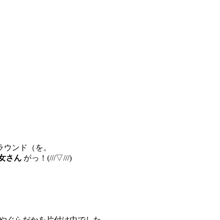
。
ラウンド（を。
女さん
がっ！(///▽///)
らやぐらだかを片付け中でした。