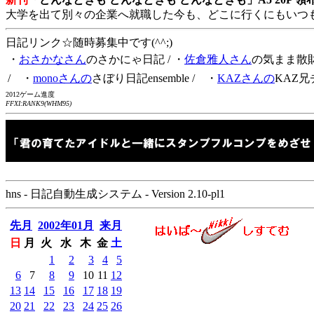
大学を出て別々の企業へ就職した今も、どこに行くにもいつ
日記リンク☆随時募集中です(^^;)
・
おさかなさん
のさかにゃ日記
/ ・
佐倉雅人さん
の気まま散
/ ・
monoさんの
さぼり日記ensemble
/ ・
KAZさんの
KAZ兄
2012ゲーム進度
FFXI:RANK9(WHM95)
hns - 日記自動生成システム - Version 2.10-pl1
先月
2002年01月
来月
日
月
火
水
木
金
土
1
2
3
4
5
6
7
8
9
10
11
12
13
14
15
16
17
18
19
20
21
22
23
24
25
26