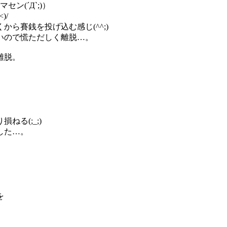
ン(´Д`;)）
)/
ら賽銭を投げ込む感じ(^^;)
いので慌ただしく離脱…。
離脱。
る(;_;)
した…。
を