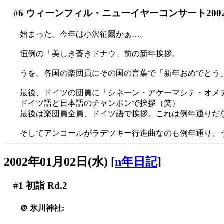
#6
ウィーンフィル・ニューイヤーコンサート200
始まった。今年は小沢征爾かぁ…。
恒例の「美しき蒼きドナウ」前の新年挨拶。
うを、各国の楽団員にその国の言葉で「新年おめでとう
最後、ドイツの団員に「シネーン・アケーマシテ・オメ
ドイツ語と日本語のチャンポンで挨拶（笑）
最後は楽団員全員、ドイツ語で挨拶。これは例年通りだな(^
そしてアンコールがラデツキー行進曲なのも例年通り。
2002年01月02日(水)
[
n年日記
]
#1
初詣 Rd.2
＠
氷川神社: