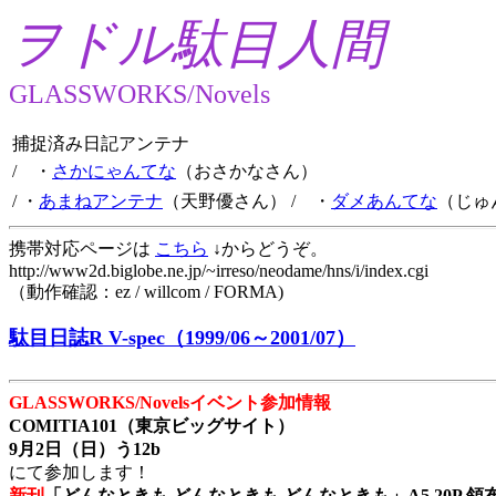
ヲドル駄目人間
GLASSWORKS/Novels
捕捉済み日記アンテナ
/ ・
さかにゃんてな
（おさかなさん）
/ ・
あまねアンテナ
（天野優さん）
/ ・
ダメあんてな
（じゅ
携帯対応ページは
こちら
↓からどうぞ。
http://www2d.biglobe.ne.jp/~irreso/neodame/hns/i/index.cgi
（動作確認：ez / willcom / FORMA)
駄目日誌R V-spec（1999/06～2001/07）
GLASSWORKS/Novelsイベント参加情報
COMITIA101（東京ビッグサイト）
9月2日（日）う12b
にて参加します！
新刊
「どんなときも どんなときも どんなときも」A5 20P 領布