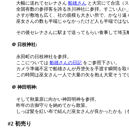
大幅に送れてセレナさん
船雄さん
と大宮にて合流（スマセ
全国有数の参拝客を誇る氷川神社に参拝。すごい人(>_<
さすが敷地も広く、社の規模も大きい所で、かなり遠くか
巫女さんの数も半端じゃなかったけど人も半端ではな
その後セレナさんに駅まで送ってもらい食事して埼玉
＠
日枝神社:
永田町の日枝神社を参拝。
ここについては
船雄さんの日記
をご参照下さい。
カメラ準備不足で船雄さんが丹塗矢を手渡す瞬間を取り損ね
この時間は巫女さん一人で大量の矢を抱え大変そうで
＠
神田明神:
そして秋葉原に向かい神田明神を参拝。
昨年の古御守りを納めてから散策。
しっぽ髪を紅い布で結んだ巫女さんが良かったかも（
#2
初売り