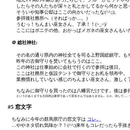
したらその人たちが深々と礼とかしてるから何かと思
そういや知事公邸はここの向かいだったな(^^;;)。
参拝後社務所へ（そればっか…。）
うむっ！ちんまい巫女さん、了承！！(>_<)/
ここにはポニテの他、おかっぱメガネの巫女さんもいたです
＠
総社神社:
その名の通り県内の神社全てを司る上野国総鎮守。もちろん
昨年の古御守りを焚いてもらうのはここ。
この神社は仕事始めに会社で行くので参拝は後日。
ここは社務所と仮設テントで御守りとお札を領布中。
業務慣れしていない感じのちんまい巫女さん、激しく
ちなみに御守りを買ったのは八幡宮だけです。後は参
というかあくまでも主目的は参拝であって巫女さんではありません。エエ、決して…、
#5
窓文字
ちなみに今年の群馬県庁の窓文字は
コレ。
…ややネタ切れ気味か？！(^^;)来年もコレだったら手