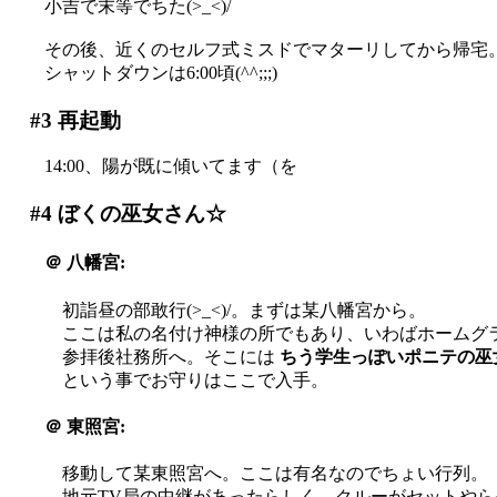
小吉で末等でちた(>_<)/
その後、近くのセルフ式ミスドでマターリしてから帰宅
シャットダウンは6:00頃(^^;;;)
#3
再起動
14:00、陽が既に傾いてます（を
#4
ぼくの巫女さん☆
＠
八幡宮:
初詣昼の部敢行(>_<)/。まずは某八幡宮から。
ここは私の名付け神様の所でもあり、いわばホームグ
参拝後社務所へ。そこには
ちう学生っぽいポニテの巫
という事でお守りはここで入手。
＠
東照宮:
移動して某東照宮へ。ここは有名なのでちょい行列。
地元TV局の中継があったらしく、クルーがセットや