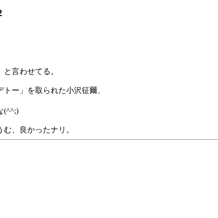
2
」と言わせてる。
デトー」を取られた小沢征爾、
^;)
うむ、良かったナリ。