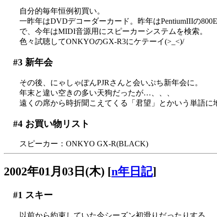
自分的毎年恒例初買い。
一昨年はDVDデコーダーカード。昨年はPentiumIIIの800
で、今年はMIDI音源用にスピーカーシステムを検索。
色々試聴してONKYOのGX-R3にケテーイ(>_<)/
#3
新年会
その後、にゃしゃぽんPJRさんと会いぷち新年会に。
年末と違い空きの多い天狗だったが…、、、
遠くの席から時折聞こえてくる「君望」とかいう単語に
#4
お買い物リスト
スピーカー：ONKYO GX-R(BLACK)
2002年01月03日(木)
[
n年日記
]
#1
スキー
以前から約束していた今シーズン初滑りだったりする。