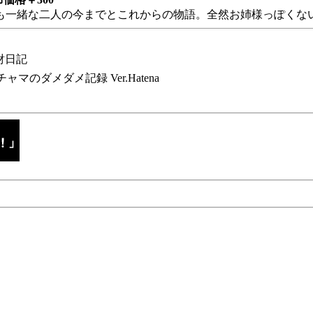
も一緒な二人の今までとこれからの物語。全然お姉様っぽくない
財日記
チャマのダメダメ記録 Ver.Hatena