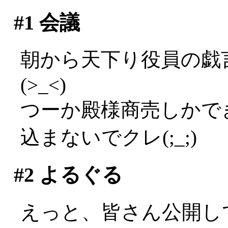
#1
会議
朝から天下り役員の戯
(>_<)
つーか殿様商売しかで
込まないでクレ(;_;)
#2
よるぐる
えっと、皆さん公開し