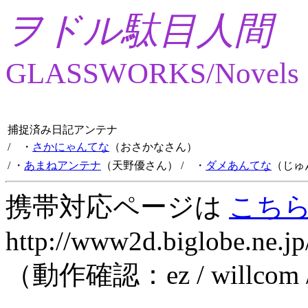
ヲドル駄目人間
GLASSWORKS/Novels
捕捉済み日記アンテナ
/ ・
さかにゃんてな
（おさかなさん）
/ ・
あまねアンテナ
（天野優さん）
/ ・
ダメあんてな
（じゅ
携帯対応ページは
こち
http://www2d.biglobe.ne.jp
（動作確認：ez / willcom 