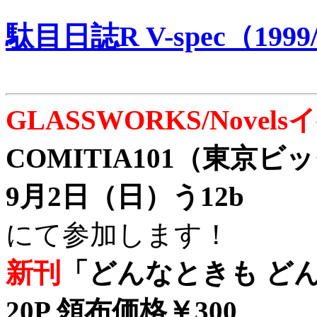
駄目日誌R V-spec（1999/
GLASSWORKS/Nove
COMITIA101（東京
9月2日（日）う12b
にて参加します！
新刊
「どんなときも どん
20P 領布価格￥300