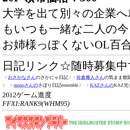
大学を出て別々の企業へ
もいつも一緒な二人の今
お姉様っぽくないOL百
日記リンク☆随時募集中です
・
おさかなさん
のさかにゃ日記
/ ・
佐倉雅人さん
の気まま散
/ ・
monoさんの
さぼり日記ensemble
/ ・
KAZさんの
KAZ兄
2012ゲーム進度
FFXI:RANK9(WHM95)