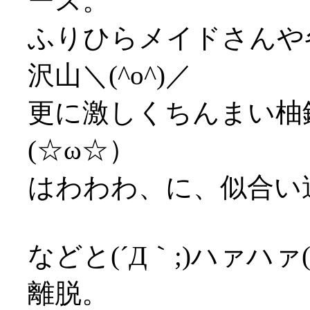
ース。
ふりひらメイドさんや
沢山＼(^o^)／
更に激しくちんまい柚
(☆ω☆）
はわわわ、に、似合い過ぎだ
などと(´Д｀;)ハァハァ
離脱。