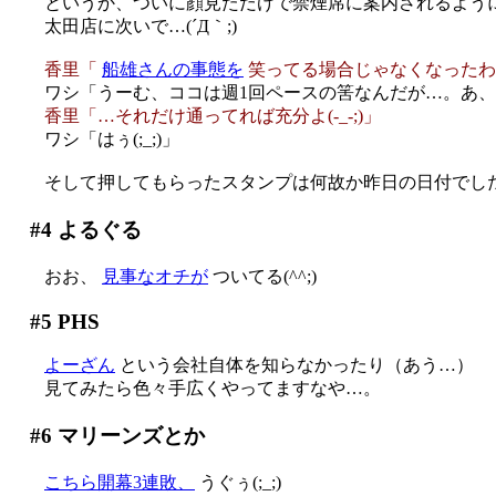
というか、ついに顔見ただけで禁煙席に案内されるよう
太田店に次いで…(´Д｀;)
香里「
船雄さんの事態を
笑ってる場合じゃなくなったわ
ワシ「うーむ、ココは週1回ペースの筈なんだが…。あ
香里「…それだけ通ってれば充分よ(-_-;)」
ワシ「はぅ(;_;)」
そして押してもらったスタンプは何故か昨日の日付でした(´
#4
よるぐる
おお、
見事なオチが
ついてる(^^;)
#5
PHS
よーざん
という会社自体を知らなかったり（あう…）
見てみたら色々手広くやってますなや…。
#6
マリーンズとか
こちら開幕3連敗、
うぐぅ(;_;)