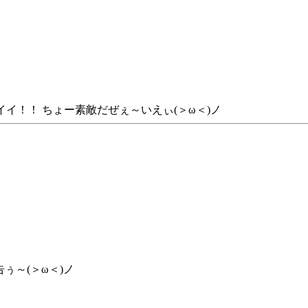
/イイ！！ ちょー素敵だぜぇ～いえぃ(＞ω＜)ノ
ぅ～(＞ω＜)ノ