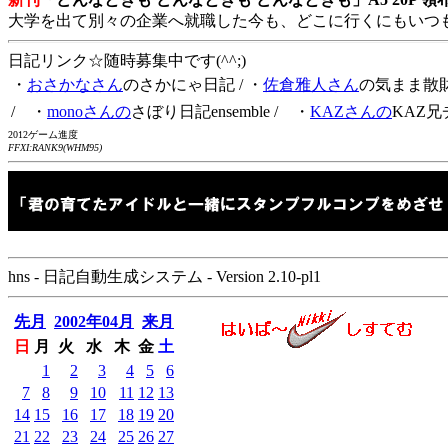
大学を出て別々の企業へ就職した今も、どこに行くにもいつ
日記リンク☆随時募集中です(^^;)
・
おさかなさん
のさかにゃ日記
/ ・
佐倉雅人さん
の気まま散
/ ・
monoさんの
さぼり日記ensemble
/ ・
KAZさんの
KAZ兄
2012ゲーム進度
FFXI:RANK9(WHM95)
hns - 日記自動生成システム - Version 2.10-pl1
先月
2002年04月
来月
日
月
火
水
木
金
土
1
2
3
4
5
6
7
8
9
10
11
12
13
14
15
16
17
18
19
20
21
22
23
24
25
26
27