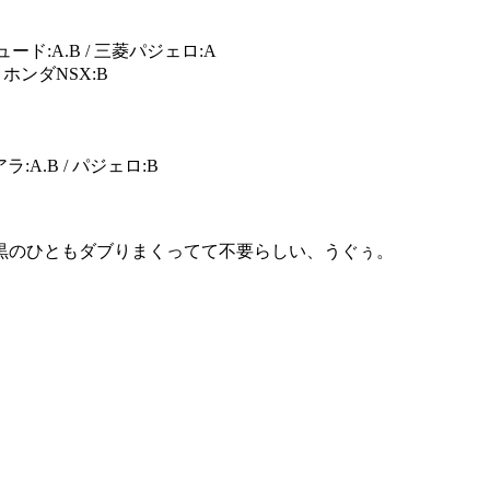
リュード:A.B / 三菱パジェロ:A
 ホンダNSX:B
ソアラ:A.B / パジェロ:B
黒のひともダブりまくってて不要らしい、うぐぅ。