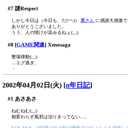
#7
謎Respect
しかし今日は（今日も、だ(^^;)）
鷹さん
に感謝大感激でご
ありがとうございました。
うう、人の情けが染みるねぇ(;_;)
#8
[
GAME関連
] Xenosaga
蟹場律動(;_;)
…エグ過ぎ。
・
2002年04月02日(火)
[
n年日記
]
#1
あさあさ
ねむねむ(;_;)
相変わらず風邪は治りきってない…。
KOS-MOS「5時間21分25秒の睡眠ではウィルスを排除