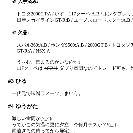
＠
入手済み:
トヨタ2000GT:A / いすゞ117クーペ:A.B / ホンダプレ
日産スカイラインGT-R:B / ユーノスロードスター:A.B /
＠
欠品:
スバル360:A.B / ホンダS500:A.B / 2000GT:B / トヨタ
GT-R:A / NSX:A
----------------------------------------
う～む、集まるのかいな(^^;;;)
117クーペは
ダフリ
ダブり軍団なのでトレード可も、
#3
ひる
一代元で味噌ラメーソ、まいう。
#4
ゆうがた
激しい雷雨が(>_<)/
ってかこの気温に更に夕立、今何月デスか？!(;_;)
雨過ぎるの待ってから帰宅…。