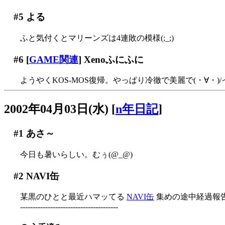
#5
よる
ふと気付くとマリーンズは4連敗の模様(;_;)
#6
[
GAME関連
] Xenoふにふに
ようやくKOS-MOS復帰。やっぱり冷徹で美麗で(・∀・)
2002年04月03日(水)
[
n年日記
]
#1
あさ～
今日も暑いらしい。むぅ(@_@)
#2
NAVI缶
某黒のひとと最近ハマッてる
NAVI缶
集めの途中経過報告
---------------------------------------