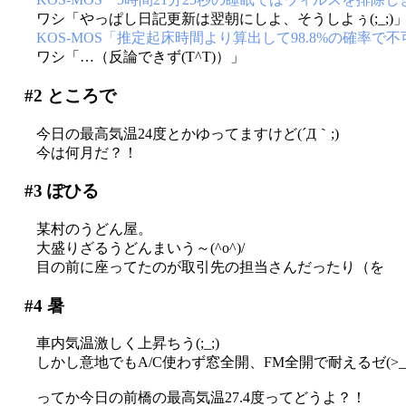
ワシ「やっぱし日記更新は翌朝にしよ、そうしよぅ(;_;)
KOS-MOS「推定起床時間より算出して98.8%の確率で
ワシ「…（反論できず(T^T)）」
#2
ところで
今日の最高気温24度とかゆってますけど(´Д｀;)
今は何月だ？！
#3
ぽひる
某村のうどん屋。
大盛りざるうどんまいう～(^o^)/
目の前に座ってたのが取引先の担当さんだったり（を
#4
暑
車内気温激しく上昇ちう(;_;)
しかし意地でもA/C使わず窓全開、FM全開で耐えるゼ(>_
ってか今日の前橋の最高気温27.4度ってどうよ？！