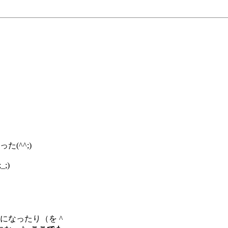
(^^;)
;)
になったり（を ^