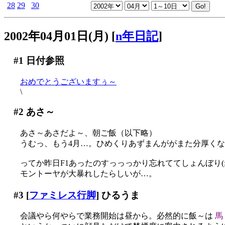
28
29
30
2002年04月01日(月)
[
n年日記
]
#1
日付参照
おめでとうございますぅ～
\
#2
あさ～
あさ～あさだよ～、朝ご飯（以下略）
うむっ、もう4月…。ひめくりあずまんががまた分厚くなった
ってか昨日F1あったのすっっっかり忘れててしょんぼり(;_
モントーヤが大暴れしたらしいが…。
#3
[
ファミレス行脚
] ひるうま
会議やら何やらで業務開始は昼から。必然的に飯～は
馬