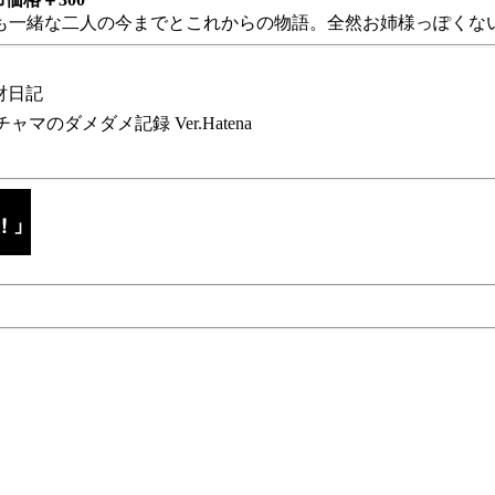
も一緒な二人の今までとこれからの物語。全然お姉様っぽくない
財日記
チャマのダメダメ記録 Ver.Hatena