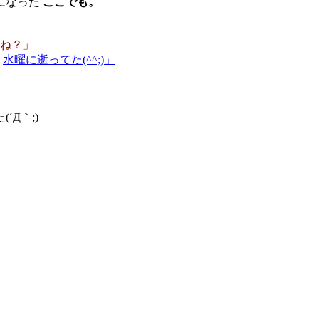
になった
ここでも。
ね？」
、
水曜に逝ってた(^^;)」
Д｀;)