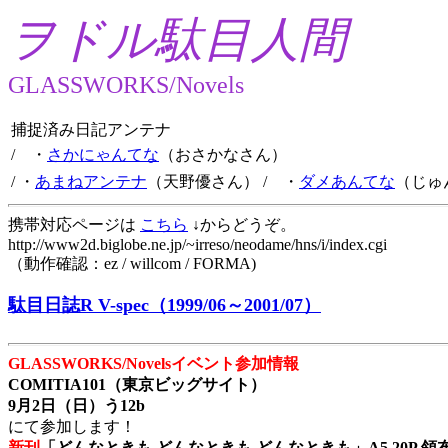
ヲドル駄目人間
GLASSWORKS/Novels
捕捉済み日記アンテナ
/ ・
さかにゃんてな
（おさかなさん）
/ ・
あまねアンテナ
（天野優さん）
/ ・
ダメあんてな
（じゅ
携帯対応ページは
こちら
↓からどうぞ。
http://www2d.biglobe.ne.jp/~irreso/neodame/hns/i/index.cgi
（動作確認：ez / willcom / FORMA)
駄目日誌R V-spec（1999/06～2001/07）
GLASSWORKS/Novelsイベント参加情報
COMITIA101（東京ビッグサイト）
9月2日（日）う12b
にて参加します！
新刊
「どんなときも どんなときも どんなときも」A5 20P 領布