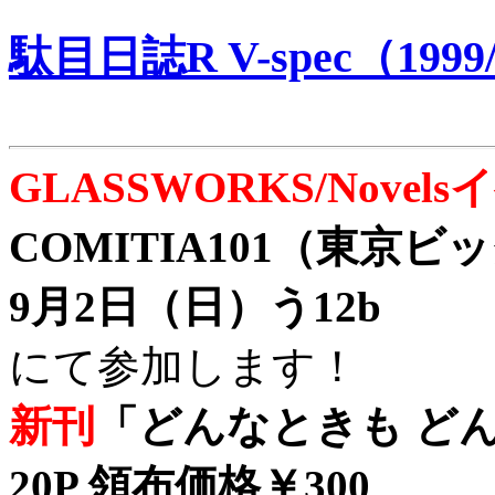
駄目日誌R V-spec（1999/
GLASSWORKS/Nove
COMITIA101（東京
9月2日（日）う12b
にて参加します！
新刊
「どんなときも どん
20P 領布価格￥300