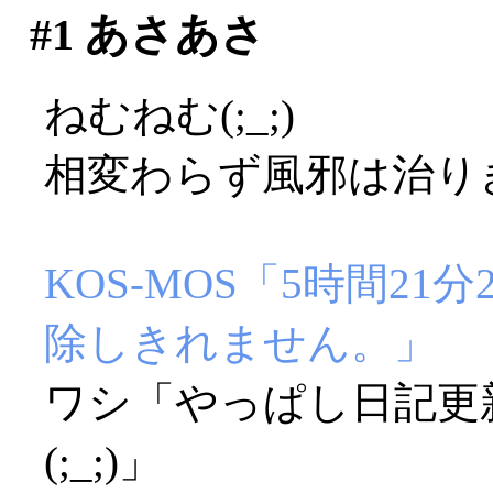
#1
あさあさ
ねむねむ(;_;)
相変わらず風邪は治り
KOS-MOS「5時間2
除しきれません。」
ワシ「やっぱし日記更
(;_;)」