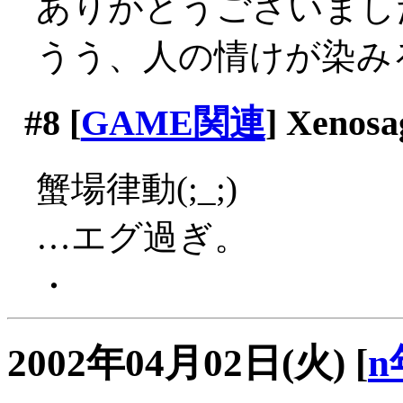
ありがとうございまし
うう、人の情けが染みるね
#8
[
GAME関連
] Xenosa
蟹場律動(;_;)
…エグ過ぎ。
・
2002年04月02日(火)
[
n