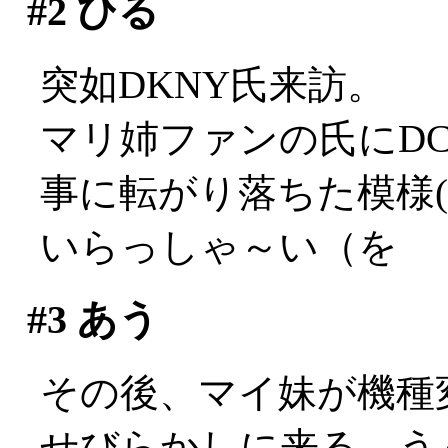
#2
ひる
突如DKNY氏来訪。
マリ姉ファンの氏にDC
事に転がり落ちた模様(
いらっしゃ～い（を
#3
あう
その後、マイ妹が機種
せびらかしに来る。うぐぅ