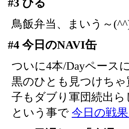
#3
ひる
鳥飯弁当、まいう～(^^)
#4
今日のNAVI缶
ついに4本/Dayペースに
黒のひとも見つけちゃ
子もダブり軍団続出ら
という事で
今日の戦果