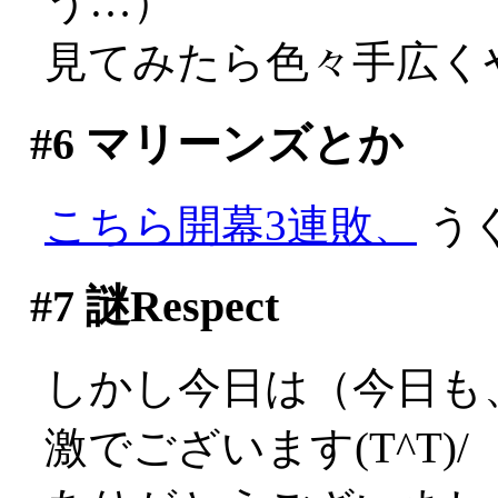
う…）
見てみたら色々手広く
#6
マリーンズとか
こちら開幕3連敗、
うぐ
#7
謎Respect
しかし今日は（今日も、だ
激でございます(T^T)/