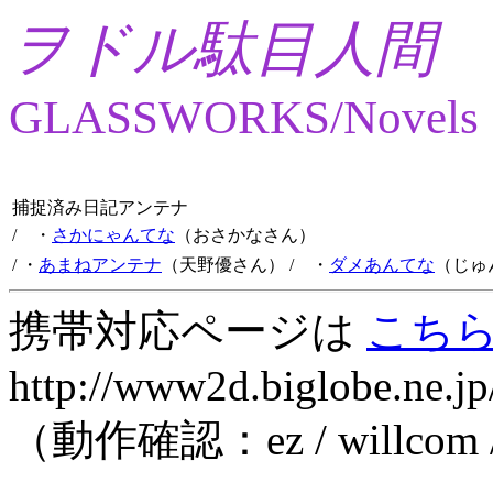
ヲドル駄目人間
GLASSWORKS/Novels
捕捉済み日記アンテナ
/ ・
さかにゃんてな
（おさかなさん）
/ ・
あまねアンテナ
（天野優さん）
/ ・
ダメあんてな
（じゅ
携帯対応ページは
こち
http://www2d.biglobe.ne.jp
（動作確認：ez / willcom 