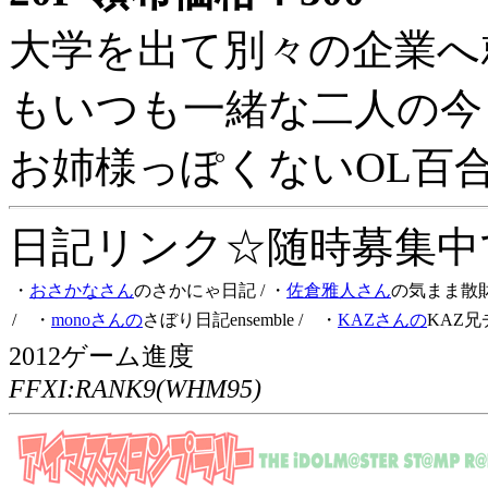
大学を出て別々の企業へ
もいつも一緒な二人の今
お姉様っぽくないOL百
日記リンク☆随時募集中です
・
おさかなさん
のさかにゃ日記
/ ・
佐倉雅人さん
の気まま散
/ ・
monoさんの
さぼり日記ensemble
/ ・
KAZさんの
KAZ兄
2012ゲーム進度
FFXI:RANK9(WHM95)