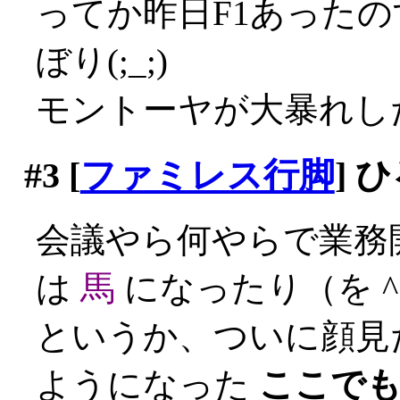
ってか昨日F1あった
ぼり(;_;)
モントーヤが大暴れし
#3
[
ファミレス行脚
] 
会議やら何やらで業務
は
馬
になったり（を ^
というか、ついに顔見
ようになった
ここで