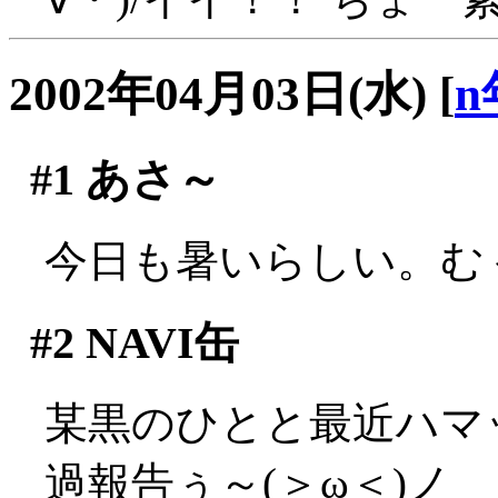
2002年04月03日(水)
[
n
#1
あさ～
今日も暑いらしい。むぅ
#2
NAVI缶
某黒のひとと最近ハマ
過報告ぅ～(＞ω＜)ノ