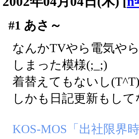
2002年04月04日(木)
[
n
#1
あさ～
なんかTVやら電気や
しまった模様(;_;)
着替えてもないし(T^T
しかも日記更新もしてな
KOS-MOS「出社限