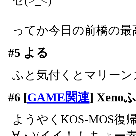
ゼ(>_<)
ってか今日の前橋の最高
#5
よる
ふと気付くとマリーンズは
#6
[
GAME関連
] Xen
ようやくKOS-MOS
∀・)/イイ！！ ちょー