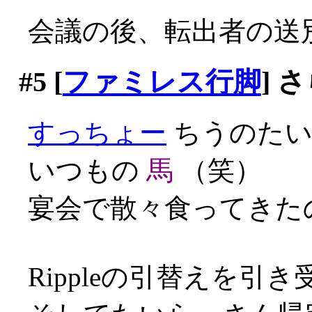
会議の後、転出者の送
#5
[
ファミレス行脚
] 
すっちょー
ちうのたい
いつもの
馬
（笑）
宴会で散々食ってきたの
Rippleの引替えを引