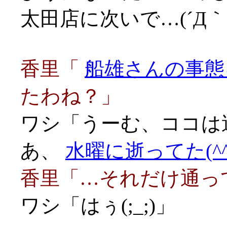
太田店に次いで…(´Д｀;
香里「
船雄さんの事態
たわね？」
ワシ「うーむ、ココは
あ、
水曜に逝ってた(^^
香里「…それだけ通ってれ
ワシ「はぅ(;_;)」