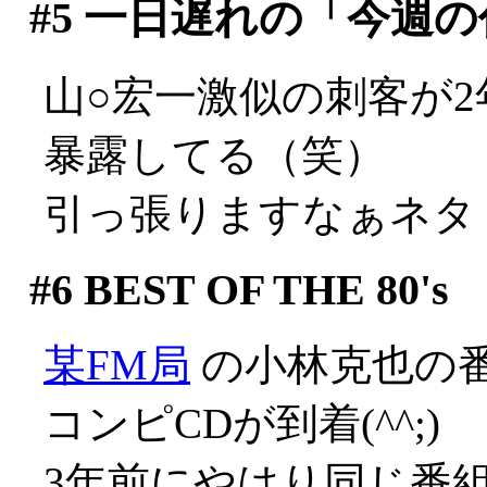
#5
一日遅れの「今週の代
山○宏一激似の刺客が
暴露してる（笑）
引っ張りますなぁネタ
#6
BEST OF THE 80's
某FM局
の小林克也の番
コンピCDが到着(^^;)
3年前にやはり同じ番