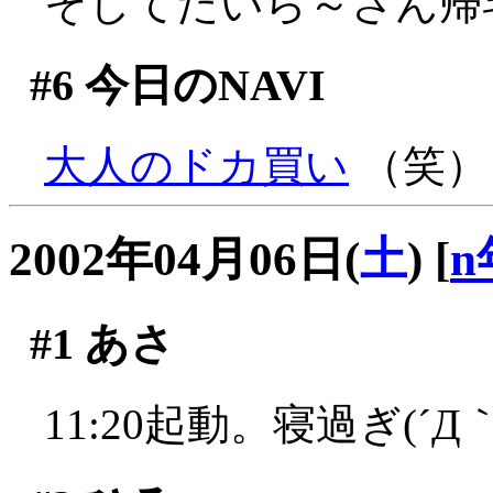
そしてたいら～さん帰
#6
今日のNAVI
大人のドカ買い
（笑）
2002年04月06日(
土
)
[
n
#1
あさ
11:20起動。寝過ぎ(´Д｀