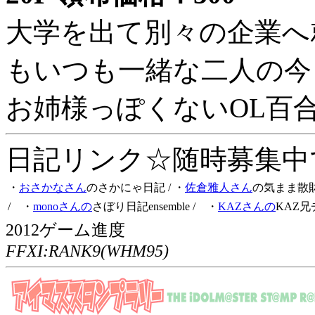
大学を出て別々の企業へ
もいつも一緒な二人の今
お姉様っぽくないOL百
日記リンク☆随時募集中です
・
おさかなさん
のさかにゃ日記
/ ・
佐倉雅人さん
の気まま散
/ ・
monoさんの
さぼり日記ensemble
/ ・
KAZさんの
KAZ兄
2012ゲーム進度
FFXI:RANK9(WHM95)