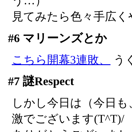
う…）
見てみたら色々手広く
#6
マリーンズとか
こちら開幕3連敗、
うぐ
#7
謎Respect
しかし今日は（今日も、だ
激でございます(T^T)/