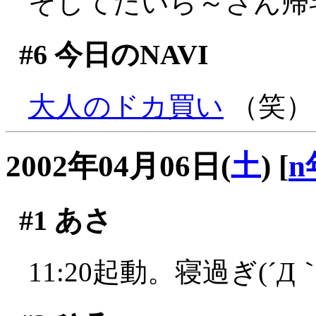
そしてたいら～さん帰
#6
今日のNAVI
大人のドカ買い
（笑）
2002年04月06日(
土
)
[
n
#1
あさ
11:20起動。寝過ぎ(´Д｀