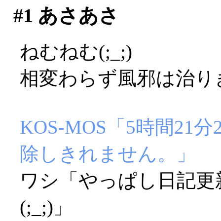
#1
あさあさ
ねむねむ(;_;)
相変わらず風邪は治り
KOS-MOS「5時間2
除しきれません。」
ワシ「やっぱし日記更
(;_;)」