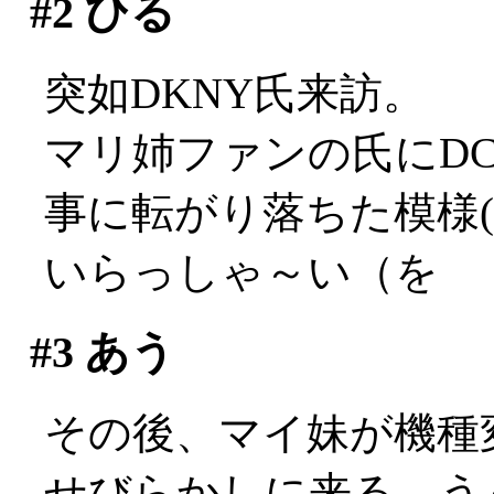
#2
ひる
突如DKNY氏来訪。
マリ姉ファンの氏にDC
事に転がり落ちた模様(
いらっしゃ～い（を
#3
あう
その後、マイ妹が機種
せびらかしに来る。うぐぅ