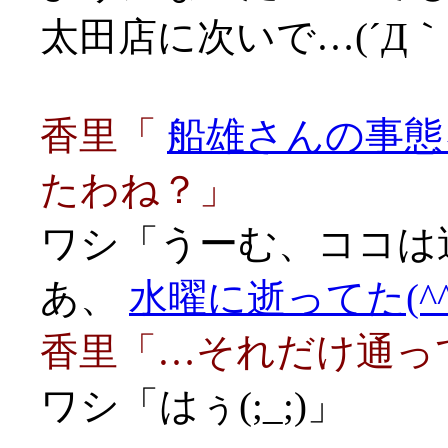
太田店に次いで…(´Д｀;
香里「
船雄さんの事態
たわね？」
ワシ「うーむ、ココは
あ、
水曜に逝ってた(^^
香里「…それだけ通ってれ
ワシ「はぅ(;_;)」