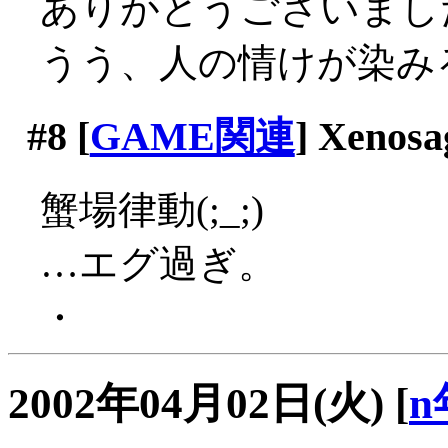
ありがとうございまし
うう、人の情けが染みるね
#8
[
GAME関連
] Xenosa
蟹場律動(;_;)
…エグ過ぎ。
・
2002年04月02日(火)
[
n