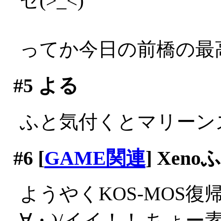
ゼ(>_<)
ってか今日の前橋の最高
#5
よる
ふと気付くとマリーンズは
#6
[
GAME関連
] Xen
ようやくKOS-MOS
∀・)/イイ！！ ちょー