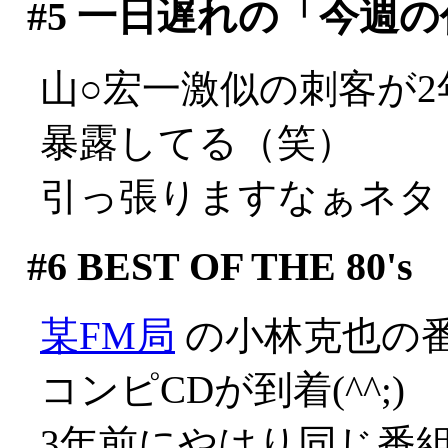
#5
一日遅れの「今週の代
山○宏一激似の刺客が
暴露してる（笑）
引っ張りますなぁネタ
#6
BEST OF THE 80's
某FM局
の小林克也の番
コンピCDが到着(^^;)
3年前にやはり同じ番