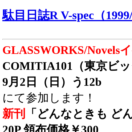
駄目日誌R V-spec（1999/
GLASSWORKS/Nove
COMITIA101（東京
9月2日（日）う12b
にて参加します！
新刊
「どんなときも どん
20P 領布価格￥300