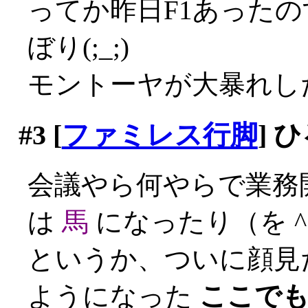
ってか昨日F1あった
ぼり(;_;)
モントーヤが大暴れし
#3
[
ファミレス行脚
] 
会議やら何やらで業務
は
馬
になったり（を ^
というか、ついに顔見
ようになった
ここで