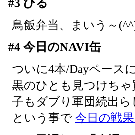
#3
ひる
鳥飯弁当、まいう～(^^)
#4
今日のNAVI缶
ついに4本/Dayペースに
黒のひとも見つけちゃ
子もダブり軍団続出ら
という事で
今日の戦果