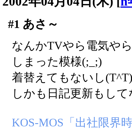
2002年04月04日(木)
[
n
#1
あさ～
なんかTVやら電気や
しまった模様(;_;)
着替えてもないし(T^T
しかも日記更新もしてな
KOS-MOS「出社限