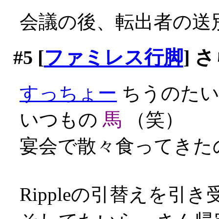
会議の後、転出者の送
#5
[
ファミレス行脚
] 
すっちょー
ちうのたい
いつもの
馬
（笑）
宴会で散々食ってきたの
Rippleの引替えを引