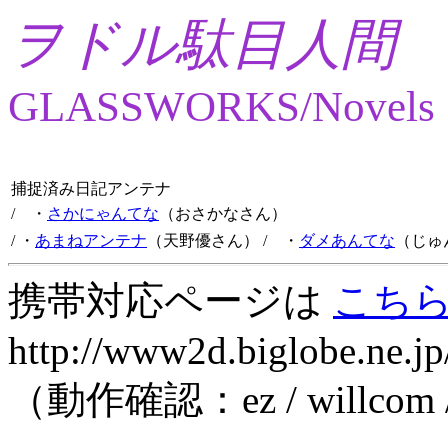
ヲドル駄目人間
GLASSWORKS/Novels
捕捉済み日記アンテナ
/ ・
さかにゃんてな
（おさかなさん）
/ ・
あまねアンテナ
（天野優さん）
/ ・
ダメあんてな
（じゅ
携帯対応ページは
こち
http://www2d.biglobe.ne.jp
（動作確認：ez / willcom 