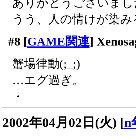
ありがとうございまし
うう、人の情けが染みるね
#8
[
GAME関連
] Xenosa
蟹場律動(;_;)
…エグ過ぎ。
・
2002年04月02日(火)
[
n