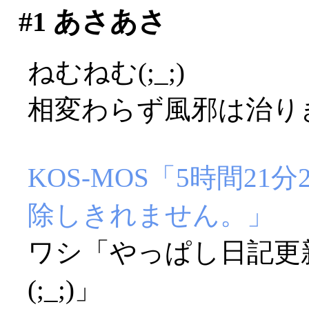
#1
あさあさ
ねむねむ(;_;)
相変わらず風邪は治り
KOS-MOS「5時間2
除しきれません。」
ワシ「やっぱし日記更
(;_;)」