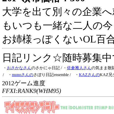
大学を出て別々の企業へ
もいつも一緒な二人の今
お姉様っぽくないOL百
日記リンク☆随時募集中です
・
おさかなさん
のさかにゃ日記
/ ・
佐倉雅人さん
の気まま散
/ ・
monoさんの
さぼり日記ensemble
/ ・
KAZさんの
KAZ兄
2012ゲーム進度
FFXI:RANK9(WHM95)