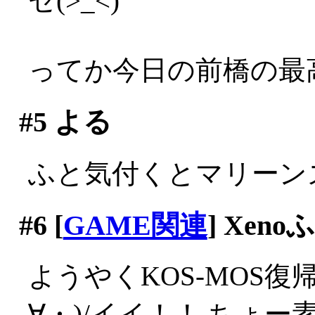
ゼ(>_<)
ってか今日の前橋の最高
#5
よる
ふと気付くとマリーンズは
#6
[
GAME関連
] Xen
ようやくKOS-MOS
∀・)/イイ！！ ちょー