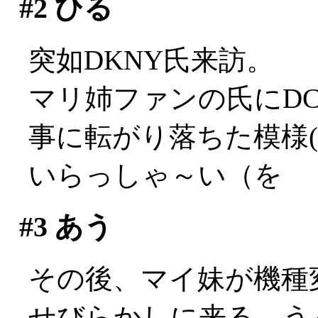
#2
ひる
突如DKNY氏来訪。
マリ姉ファンの氏にDC
事に転がり落ちた模様(
いらっしゃ～い（を
#3
あう
その後、マイ妹が機種
せびらかしに来る。うぐぅ