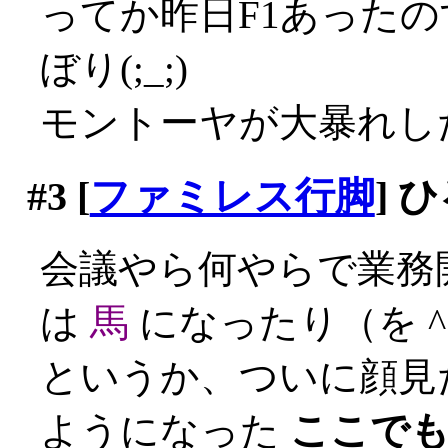
ってか昨日F1あった
ぼり(;_;)
モントーヤが大暴れし
#3
[
ファミレス行脚
] 
会議やら何やらで業務
は
馬
になったり（を ^
というか、ついに顔見
ようになった
ここで