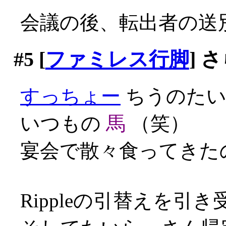
会議の後、転出者の送
#5
[
ファミレス行脚
] 
すっちょー
ちうのたい
いつもの
馬
（笑）
宴会で散々食ってきたの
Rippleの引替えを引