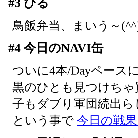
#3
ひる
鳥飯弁当、まいう～(^^)
#4
今日のNAVI缶
ついに4本/Dayペースに
黒のひとも見つけちゃ
子もダブり軍団続出ら
という事で
今日の戦果