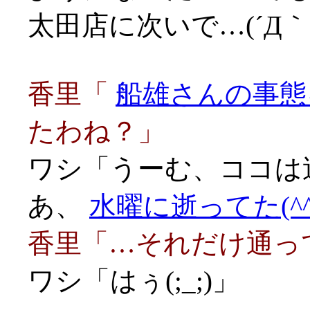
太田店に次いで…(´Д｀;
香里「
船雄さんの事態
たわね？」
ワシ「うーむ、ココは
あ、
水曜に逝ってた(^^
香里「…それだけ通ってれ
ワシ「はぅ(;_;)」