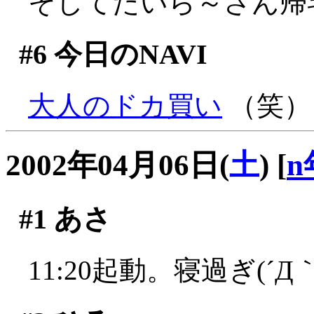
そしてたいら～さん帰
#6
今日のNAVI
大人のドカ買い
（笑）
2002年04月06日(
土
)
[
n
#1
あさ
11:20起動。寝過ぎ(´Д｀