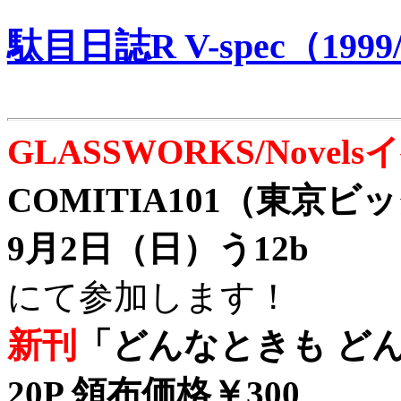
駄目日誌R V-spec（1999/
GLASSWORKS/Nove
COMITIA101（東京
9月2日（日）う12b
にて参加します！
新刊
「どんなときも どん
20P 領布価格￥300