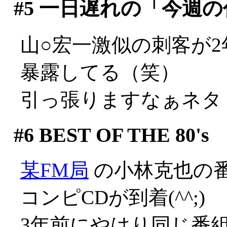
#5
一日遅れの「今週の代
山○宏一激似の刺客が
暴露してる（笑）
引っ張りますなぁネタ
#6
BEST OF THE 80's
某FM局
の小林克也の番
コンピCDが到着(^^;)
3年前にやはり同じ番