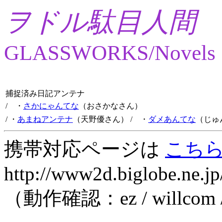
ヲドル駄目人間
GLASSWORKS/Novels
捕捉済み日記アンテナ
/ ・
さかにゃんてな
（おさかなさん）
/ ・
あまねアンテナ
（天野優さん）
/ ・
ダメあんてな
（じゅ
携帯対応ページは
こち
http://www2d.biglobe.ne.jp
（動作確認：ez / willcom 