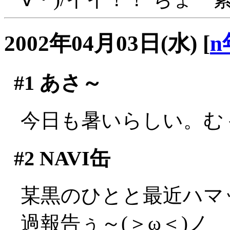
2002年04月03日(水)
[
n
#1
あさ～
今日も暑いらしい。むぅ
#2
NAVI缶
某黒のひとと最近ハマ
過報告ぅ～(＞ω＜)ノ