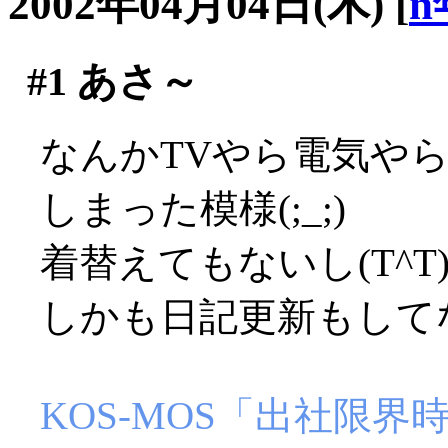
2002年04月04日(木)
[
n
#1
あさ～
なんかTVやら電気や
しまった模様(;_;)
着替えてもないし(T^T
しかも日記更新もしてな
KOS-MOS「出社限