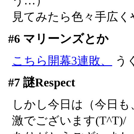
う…）
見てみたら色々手広く
#6
マリーンズとか
こちら開幕3連敗、
うぐ
#7
謎Respect
しかし今日は（今日も、だ
激でございます(T^T)/