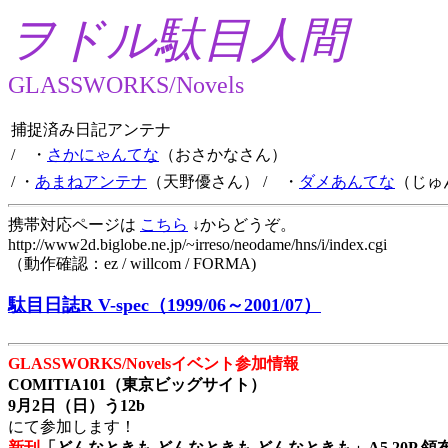
ヲドル駄目人間
GLASSWORKS/Novels
捕捉済み日記アンテナ
/ ・
さかにゃんてな
（おさかなさん）
/ ・
あまねアンテナ
（天野優さん）
/ ・
ダメあんてな
（じゅ
携帯対応ページは
こちら
↓からどうぞ。
http://www2d.biglobe.ne.jp/~irreso/neodame/hns/i/index.cgi
（動作確認：ez / willcom / FORMA)
駄目日誌R V-spec（1999/06～2001/07）
GLASSWORKS/Novelsイベント参加情報
COMITIA101（東京ビッグサイト）
9月2日（日）う12b
にて参加します！
新刊
「どんなときも どんなときも どんなときも」A5 20P 領布