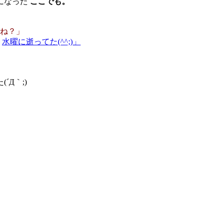
になった
ここでも。
ね？」
、
水曜に逝ってた(^^;)」
Д｀;)