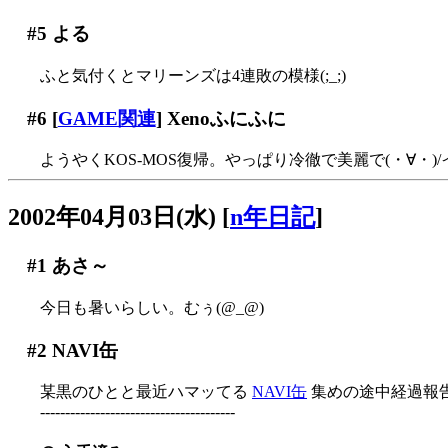
#5
よる
ふと気付くとマリーンズは4連敗の模様(;_;)
#6
[
GAME関連
] Xenoふにふに
ようやくKOS-MOS復帰。やっぱり冷徹で美麗で(・∀・)
2002年04月03日(水)
[
n年日記
]
#1
あさ～
今日も暑いらしい。むぅ(@_@)
#2
NAVI缶
某黒のひとと最近ハマッてる
NAVI缶
集めの途中経過報告
---------------------------------------