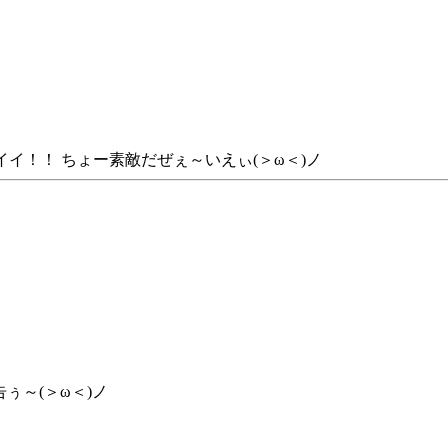
/イイ！！ ちょー素敵だぜぇ～いえぃ(＞ω＜)ノ
ぅ～(＞ω＜)ノ