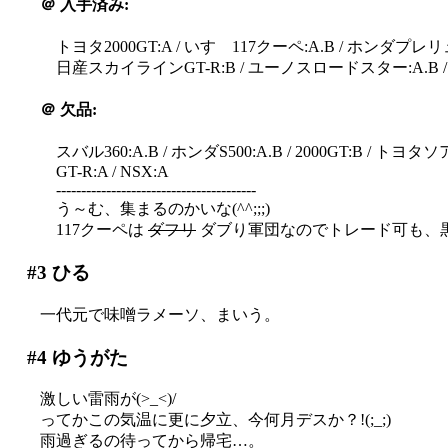
＠
入手済み:
トヨタ2000GT:A / いすゞ117クーペ:A.B / ホンダプレ
日産スカイラインGT-R:B / ユーノスロードスター:A.B /
＠
欠品:
スバル360:A.B / ホンダS500:A.B / 2000GT:B / トヨタ
GT-R:A / NSX:A
----------------------------------------
う～む、集まるのかいな(^^;;;)
117クーペは
ダフリ
ダブり軍団なのでトレード可も、
#3
ひる
一代元で味噌ラメーソ、まいう。
#4
ゆうがた
激しい雷雨が(>_<)/
ってかこの気温に更に夕立、今何月デスか？!(;_;)
雨過ぎるの待ってから帰宅…。