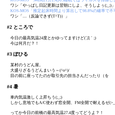
ワシ「やっぱし日記更新は翌朝にしよ、そうしよぅ(;_;)
KOS-MOS「推定起床時間より算出して98.8%の確率で
ワシ「…（反論できず(T^T)）」
#2
ところで
今日の最高気温24度とかゆってますけど(´Д｀;)
今は何月だ？！
#3
ぽひる
某村のうどん屋。
大盛りざるうどんまいう～(^o^)/
目の前に座ってたのが取引先の担当さんだったり（を
#4
暑
車内気温激しく上昇ちう(;_;)
しかし意地でもA/C使わず窓全開、FM全開で耐えるゼ(>_
ってか今日の前橋の最高気温27.4度ってどうよ？！