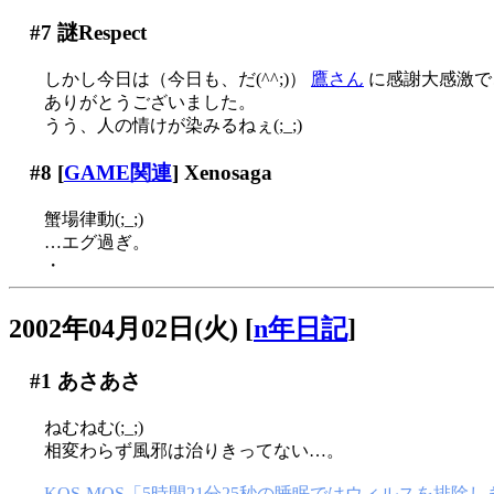
#7
謎Respect
しかし今日は（今日も、だ(^^;)）
鷹さん
に感謝大感激でご
ありがとうございました。
うう、人の情けが染みるねぇ(;_;)
#8
[
GAME関連
] Xenosaga
蟹場律動(;_;)
…エグ過ぎ。
・
2002年04月02日(火)
[
n年日記
]
#1
あさあさ
ねむねむ(;_;)
相変わらず風邪は治りきってない…。
KOS-MOS「5時間21分25秒の睡眠ではウィルスを排除