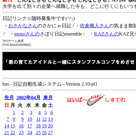
大学を出て別々の企業へ就職した今も、どこに行くにもいつ
日記リンク☆随時募集中です(^^;)
・
おさかなさん
のさかにゃ日記
/ ・
佐倉雅人さん
の気まま散
/ ・
monoさんの
さぼり日記ensemble
/ ・
KAZさんの
KAZ兄
2012ゲーム進度
FFXI:RANK9(WHM95)
hns - 日記自動生成システム - Version 2.10-pl1
先月
2002年04月
来月
日
月
火
水
木
金
土
1
2
3
4
5
6
7
8
9
10
11
12
13
14
15
16
17
18
19
20
21
22
23
24
25
26
27