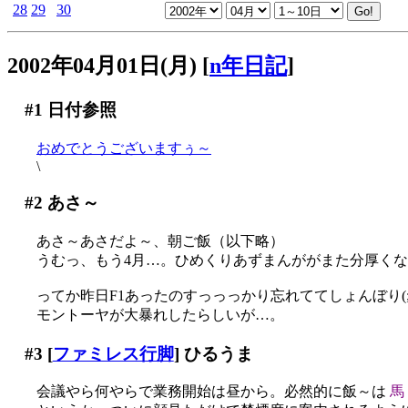
28
29
30
2002年04月01日(月)
[
n年日記
]
#1
日付参照
おめでとうございますぅ～
\
#2
あさ～
あさ～あさだよ～、朝ご飯（以下略）
うむっ、もう4月…。ひめくりあずまんががまた分厚くなった
ってか昨日F1あったのすっっっかり忘れててしょんぼり(;_
モントーヤが大暴れしたらしいが…。
#3
[
ファミレス行脚
] ひるうま
会議やら何やらで業務開始は昼から。必然的に飯～は
馬