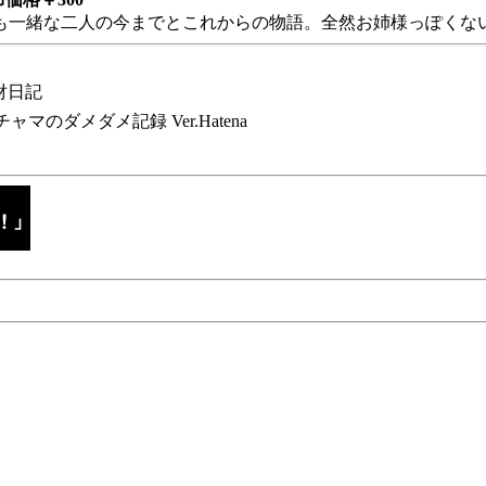
も一緒な二人の今までとこれからの物語。全然お姉様っぽくない
財日記
チャマのダメダメ記録 Ver.Hatena