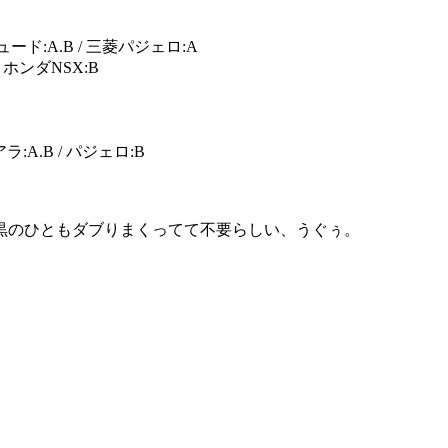
リュード:A.B / 三菱パジェロ:A
 ホンダNSX:B
ソアラ:A.B / パジェロ:B
黒のひともダブりまくってて不要らしい、うぐぅ。