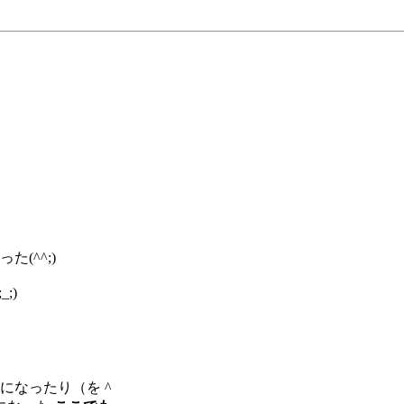
(^^;)
;)
になったり（を ^