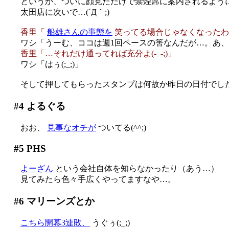
というか、ついに顔見ただけで禁煙席に案内されるよう
太田店に次いで…(´Д｀;)
香里「
船雄さんの事態を
笑ってる場合じゃなくなったわ
ワシ「うーむ、ココは週1回ペースの筈なんだが…。あ
香里「…それだけ通ってれば充分よ(-_-;)」
ワシ「はぅ(;_;)」
そして押してもらったスタンプは何故か昨日の日付でした(´
#4
よるぐる
おお、
見事なオチが
ついてる(^^;)
#5
PHS
よーざん
という会社自体を知らなかったり（あう…）
見てみたら色々手広くやってますなや…。
#6
マリーンズとか
こちら開幕3連敗、
うぐぅ(;_;)