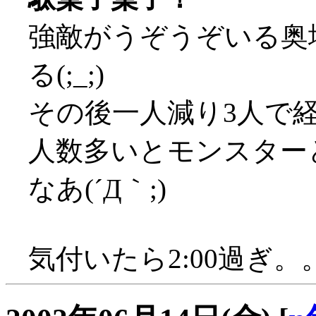
強敵がうぞうぞいる奥
る(;_;)
その後一人減り3人で
人数多いとモンスター
なあ(´Д｀;)
気付いたら2:00過ぎ。