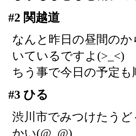
#2
関越道
なんと昨日の昼間のか
いているですよ(>_<)
ちう事で今日の予定も
#3
ひる
渋川市でみつけたうど
かい(@_@)