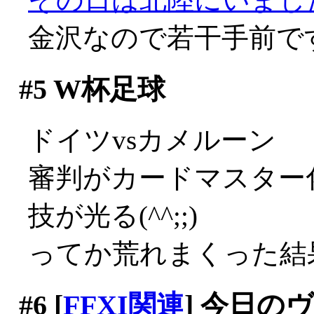
金沢なので若干手前で
#5
W杯足球
ドイツvsカメルーン
審判がカードマスター
技が光る(^^;;)
ってか荒れまくった結
#6
[
FFXI関連
] 今日の