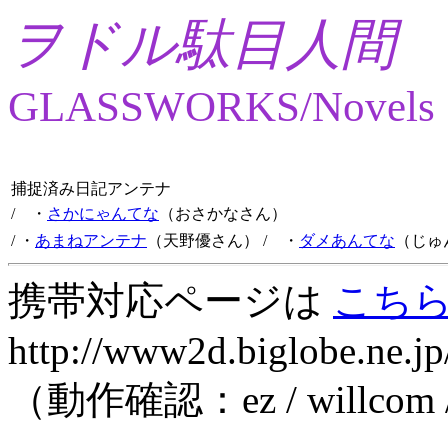
ヲドル駄目人間
GLASSWORKS/Novels
捕捉済み日記アンテナ
/ ・
さかにゃんてな
（おさかなさん）
/ ・
あまねアンテナ
（天野優さん）
/ ・
ダメあんてな
（じゅ
携帯対応ページは
こち
http://www2d.biglobe.ne.jp
（動作確認：ez / willcom 