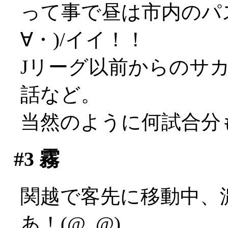
って事で昼は市内のパ
∀・)/イイ！！
Jリーグ以前からのサ
話など。
当然のように何試合分
#3
霧
関越で客先に移動中、
あ！(@_@)