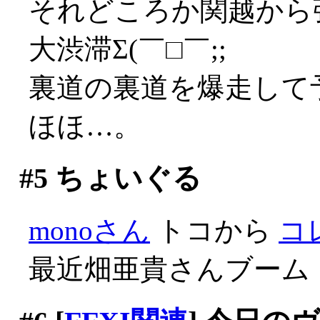
それどころか関越から
大渋滞Σ(￣□￣;;
裏道の裏道を爆走して
ほほ…。
#5
ちょいぐる
monoさん
トコから
コ
最近畑亜貴さんブーム！(^