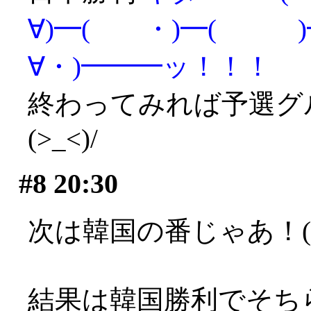
∀)━( ・)━( )━
∀・)━━━ッ！！！
終わってみれば予選グ
(>_<)/
#8
20:30
次は韓国の番じゃあ！(>_
結果は韓国勝利でそち