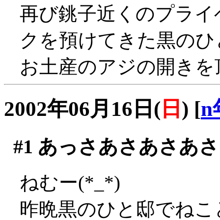
再び銚子近くのプライ
クを預けてきた黒のひ
お土産のアジの開きを頂く
2002年06月16日(
日
)
[
n
#1
あっさあさあさあさ
ねむー(*_*)
昨晩黒のひと邸でねこと