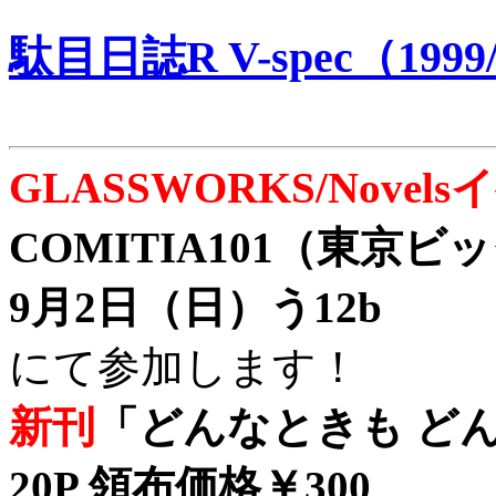
駄目日誌R V-spec（1999/
GLASSWORKS/Nove
COMITIA101（東京
9月2日（日）う12b
にて参加します！
新刊
「どんなときも どん
20P 領布価格￥300