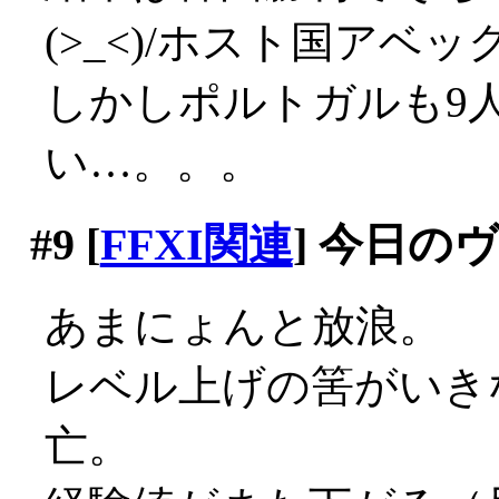
(>_<)/ホスト国アベ
しかしポルトガルも9
い…。。。
#9
[
FFXI関連
] 今日の
あまにょんと放浪。
レベル上げの筈がいき
亡。