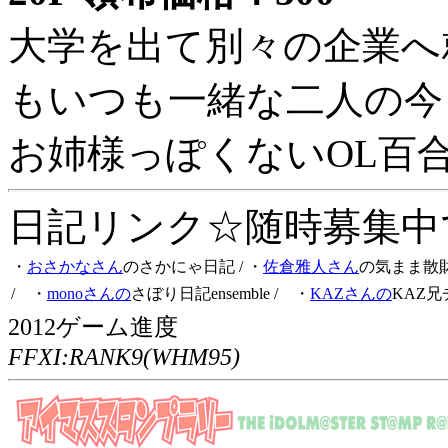
大学を出て別々の企業へ
もいつも一緒な二人の今
お姉様っぽくないOL百
日記リンク☆随時募集中です
・
おさかなさん
のさかにゃ日記
/ ・
佐倉雅人さん
の気まま散
/ ・
monoさんの
さぼり日記ensemble
/ ・
KAZさんの
KAZ兄
2012ゲーム進度
FFXI:RANK9(WHM95)