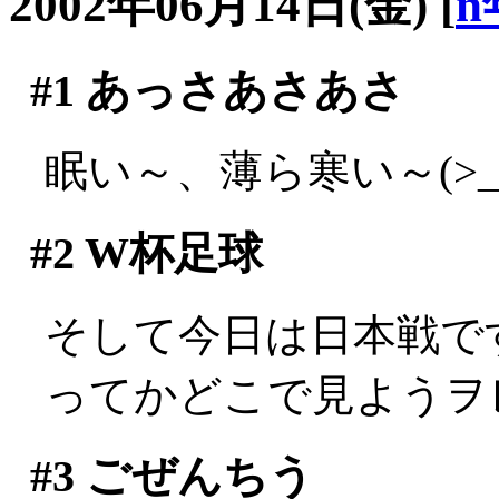
2002年06月14日(金)
[
n
#1
あっさあさあさ
眠い～、薄ら寒い～(>_
#2
W杯足球
そして今日は日本戦で
ってかどこで見ようヲ
#3
ごぜんちう