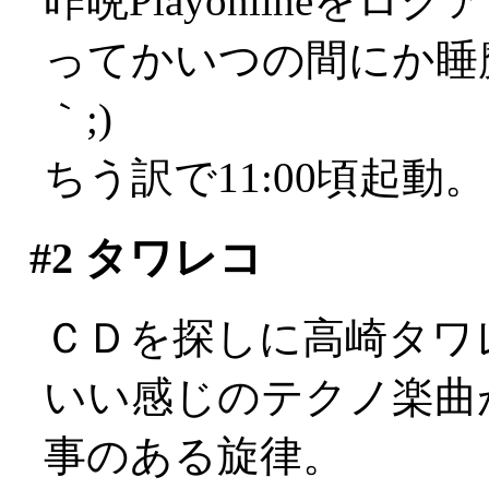
昨晩Playonline
ってかいつの間にか睡魔
｀;)
ちう訳で11:00頃起動
#2
タワレコ
ＣＤを探しに高崎タワ
いい感じのテクノ楽曲
事のある旋律。