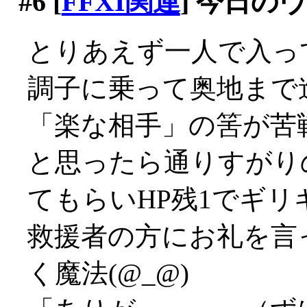
#6
[
FFXI関連
] 今日の
とりあえず一人で入っ
調子に乗って奥地まで
「楽な相手」の筈が苦戦
と思ったら通りすがり
てもらいHP残1でギリ
救援者の方にお礼を言
く魔法(@_@)