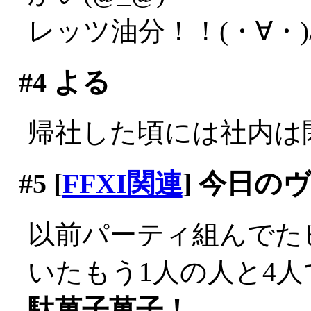
レッツ油分！！(・∀・)
#4
よる
帰社した頃には社内は閑散
#5
[
FFXI関連
] 今日の
以前パーティ組んでた
いたもう1人の人と4
駄菓子菓子！