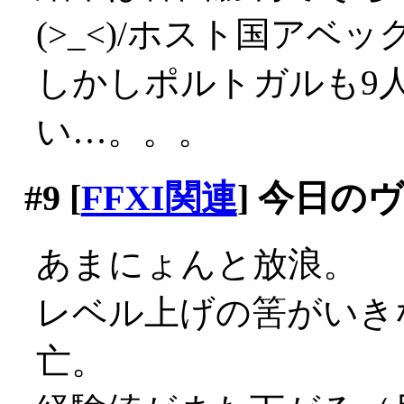
(>_<)/ホスト国アベ
しかしポルトガルも9
い…。。。
#9
[
FFXI関連
] 今日の
あまにょんと放浪。
レベル上げの筈がいき
亡。