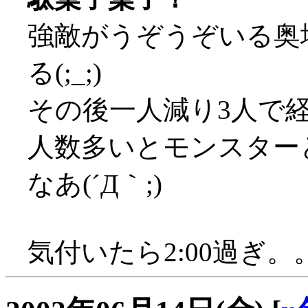
強敵がうぞうぞいる奥
る(;_;)
その後一人減り3人で
人数多いとモンスター
なあ(´Д｀;)
気付いたら2:00過ぎ。