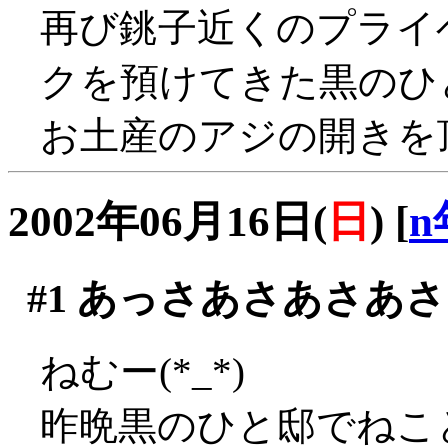
再び銚子近くのプライ
クを預けてきた黒のひ
お土産のアジの開きを頂く
2002年06月16日(
日
)
[
n
#1
あっさあさあさあさ
ねむー(*_*)
昨晩黒のひと邸でねこと