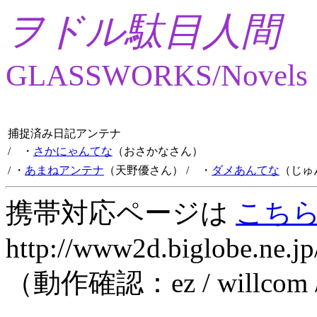
ヲドル駄目人間
GLASSWORKS/Novels
捕捉済み日記アンテナ
/ ・
さかにゃんてな
（おさかなさん）
/ ・
あまねアンテナ
（天野優さん）
/ ・
ダメあんてな
（じゅ
携帯対応ページは
こち
http://www2d.biglobe.ne.jp
（動作確認：ez / willcom 