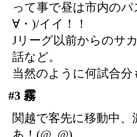
って事で昼は市内のパ
∀・)/イイ！！
Jリーグ以前からのサ
話など。
当然のように何試合分
#3
霧
関越で客先に移動中、
あ！(@_@)