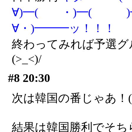
∀)━( ・)━( )━
∀・)━━━ッ！！！
終わってみれば予選グ
(>_<)/
#8
20:30
次は韓国の番じゃあ！(>_
結果は韓国勝利でそち