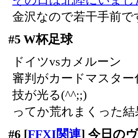
金沢なので若干手前で
#5
W杯足球
ドイツvsカメルーン
審判がカードマスター
技が光る(^^;;)
ってか荒れまくった結
#6
[
FFXI関連
] 今日の