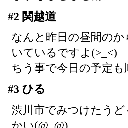
#2
関越道
なんと昨日の昼間のか
いているですよ(>_<)
ちう事で今日の予定も
#3
ひる
渋川市でみつけたうど
かい(@_@)