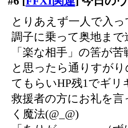
#6
[
FFXI関連
] 今日の
とりあえず一人で入っ
調子に乗って奥地まで
「楽な相手」の筈が苦戦
と思ったら通りすがり
てもらいHP残1でギリ
救援者の方にお礼を言
く魔法(@_@)