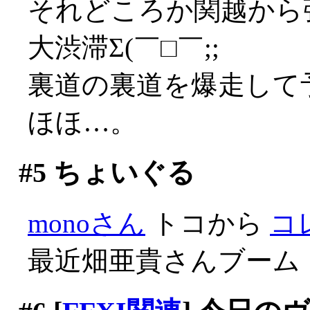
それどころか関越から
大渋滞Σ(￣□￣;;
裏道の裏道を爆走して
ほほ…。
#5
ちょいぐる
monoさん
トコから
コ
最近畑亜貴さんブーム！(^