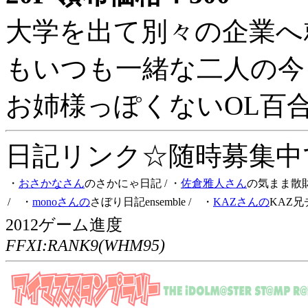
大学を出て別々の企業へ
もいつも一緒な二人の今
お姉様っぽくないOL百
日記リンク☆随時募集中です
・
おさかなさん
のさかにゃ日記
/ ・
佐倉雅人さん
の気まま散
/ ・
monoさんの
さぼり日記ensemble
/ ・
KAZさんの
KAZ兄
2012ゲーム進度
FFXI:RANK9(WHM95)