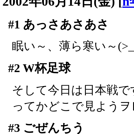
2002年06月14日(金)
[
n
#1
あっさあさあさ
眠い～、薄ら寒い～(>_
#2
W杯足球
そして今日は日本戦で
ってかどこで見ようヲ
#3
ごぜんちう