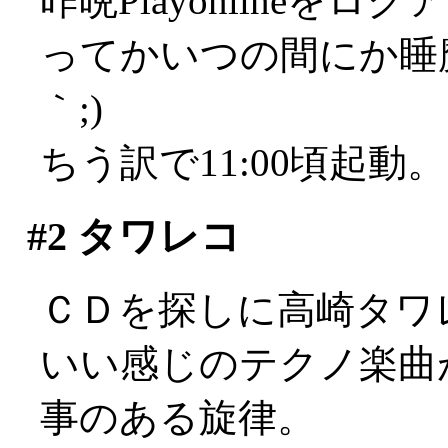
昨晩Playonline
ってかいつの間にか睡魔
｀;)
ちう訳で11:00頃起動
#2
タワレコ
ＣＤを探しに高崎タワ
いい感じのテクノ楽曲
事のある旋律。