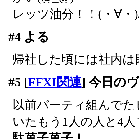
レッツ油分！！(・∀・)
#4
よる
帰社した頃には社内は閑散
#5
[
FFXI関連
] 今日の
以前パーティ組んでた
いたもう1人の人と4
駄菓子菓子！