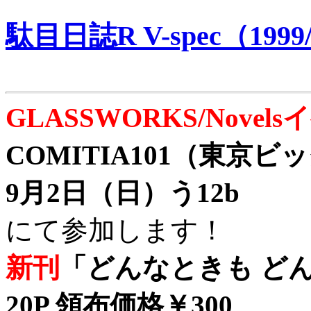
駄目日誌R V-spec（1999/
GLASSWORKS/Nove
COMITIA101（東京
9月2日（日）う12b
にて参加します！
新刊
「どんなときも どん
20P 領布価格￥300