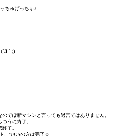
をげっちゅげっちゅ♪
Д｀;)
なのでぼ新マシンと言っても過言ではありません。
ふつうに終了。
ぼ終了。
ット、でOSの方は完了☆