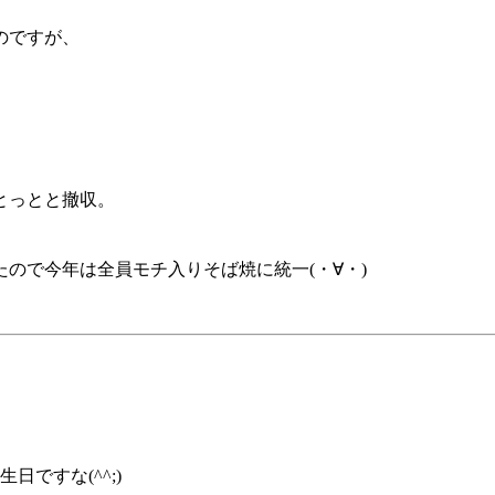
のですが、
とっとと撤収。
ので今年は全員モチ入りそば焼に統一(・∀・)
生日ですな(^^;)