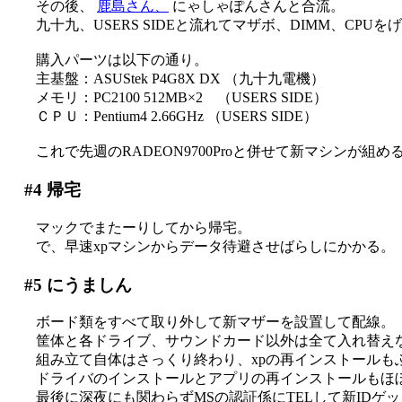
その後、
鹿島さん、
にゃしゃぽんさんと合流。
九十九、USERS SIDEと流れてマザボ、DIMM、CPU
購入パーツは以下の通り。
主基盤：ASUStek P4G8X DX （九十九電機）
メモリ：PC2100 512MB×2 （USERS SIDE）
ＣＰＵ：Pentium4 2.66GHz （USERS SIDE）
これで先週のRADEON9700Proと併せて新マシンが組める(´
#4
帰宅
マックでまたーりしてから帰宅。
で、早速xpマシンからデータ待避させばらしにかかる。
#5
にうましん
ボード類をすべて取り外して新マザーを設置して配線。
筐体と各ドライブ、サウンドカード以外は全て入れ替え
組み立て自体はさっくり終わり、xpの再インストールも
ドライバのインストールとアプリの再インストールもほ
最後に深夜にも関わらずMSの認証係にTELして新IDゲ