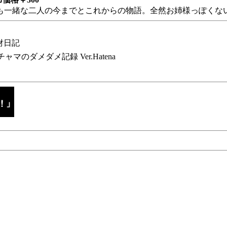
も一緒な二人の今までとこれからの物語。全然お姉様っぽくない
財日記
チャマのダメダメ記録 Ver.Hatena