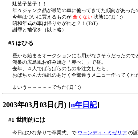
駄菓子菓子！！
年々ジャンク品が最近の車に偏ってきてた傾向があった
今年はついに買えるものが
全くない
状態に(´Д｀;)
昭和年式の車は帰りやがれと？！(ToT)
謝罪と補償を（以下略）
#5
ぽひる
昼から始まるオークションにも用がなさそうだったので
鴻巣の広島風お好み焼き「赤べこ」で昼。
去年、４人でばらばらのものを注文したら、
おばちゃん大混乱のあげく全部違うメニュー作ってくれた
まいう～～～～～でちた(´Д｀;)
2003年03月03日(月)
[
n年日記
]
#1
世間的には
今日はひな祭りで卒業式、で
ウェンディ・ミゼリア
の誕