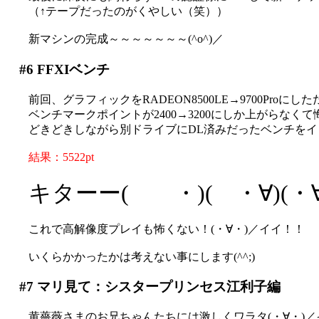
（↑テープだったのがくやしい（笑））
新マシンの完成～～～～～～～(^o^)／
#6
FFXIベンチ
前回、グラフィックをRADEON8500LE→9700Proに
ベンチマークポイントが2400→3200にしか上がらなくて
どきどきしながら別ドライブにDL済みだったベンチを
結果：5522pt
キターー( ・)( ・∀)(・
これで高解像度プレイも怖くない！(・∀・)／イイ！！
いくらかかったかは考えない事にします(^^;)
#7
マリ見て：シスタープリンセス江利子編
黄薔薇さまのお兄ちゃんたちには激しくワラタ(・∀・)／