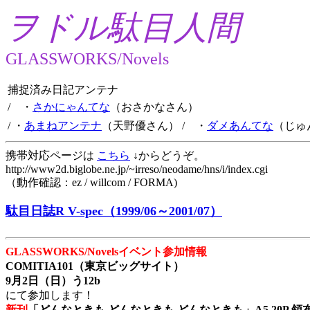
ヲドル駄目人間
GLASSWORKS/Novels
捕捉済み日記アンテナ
/ ・
さかにゃんてな
（おさかなさん）
/ ・
あまねアンテナ
（天野優さん）
/ ・
ダメあんてな
（じゅ
携帯対応ページは
こちら
↓からどうぞ。
http://www2d.biglobe.ne.jp/~irreso/neodame/hns/i/index.cgi
（動作確認：ez / willcom / FORMA)
駄目日誌R V-spec（1999/06～2001/07）
GLASSWORKS/Novelsイベント参加情報
COMITIA101（東京ビッグサイト）
9月2日（日）う12b
にて参加します！
新刊
「どんなときも どんなときも どんなときも」A5 20P 領布