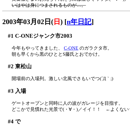
いはやは身につまされるものが…。
2003年03月02日(
日
)
[
n年日記
]
#1
C-ONEジャンク市2003
今年もやってきました、
C-ONE
のガラクタ市。
朝も早くから黒のひととS藤氏とおでかけ。
#2
東松山
開場前の入場列。激しい北風でさもいでつ(´Д｀;)
#3
入場
ゲートオープンと同時に人の波がガレージを目指す。
どこかで見慣れた光景で(・∀・)／イイ！！ ←よくない
#4
で