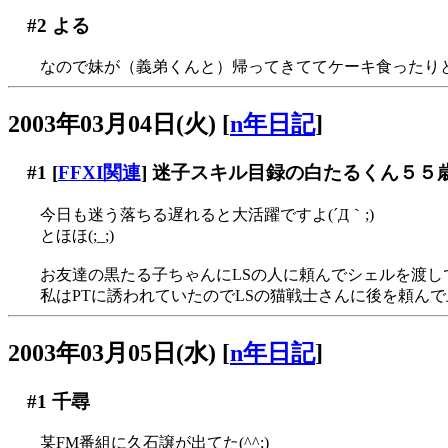
#2
よる
なので妹が（義弟くんと）帰ってきててケーキ食ったり
2003年03月04日(火)
[
n年日記
]
#1
[
FFXI関連
] 迷子スキル目録の白たるくん５５
今日も迷う落ちる遅れると大活躍ですよ(´Д｀;)
とほほ(;_;)
お友達の黒たる子ちゃんにLSの人に頼んでシェルを渡し
私はPTに誘われていたのでLSの猫戦士さんに後を頼ん
2003年03月05日(水)
[
n年日記
]
#1
千尋
某FM番組に久石譲が出てた(^^;)