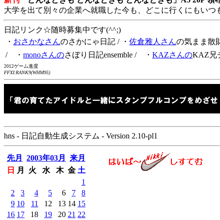
大学を出て別々の企業へ就職した今も、どこに行くにもいつ
日記リンク☆随時募集中です(^^;)
・
おさかなさん
のさかにゃ日記
/ ・
佐倉雅人さん
の気まま散
/ ・
monoさんの
さぼり日記ensemble
/ ・
KAZさんの
KAZ兄
2012ゲーム進度
FFXI:RANK9(WHM95)
hns - 日記自動生成システム - Version 2.10-pl1
先月
2003年03月
来月
日
月
火
水
木
金
土
1
2
3
4
5
6
7
8
9
10
11
12
13
14
15
16
17
18
19
20
21
22