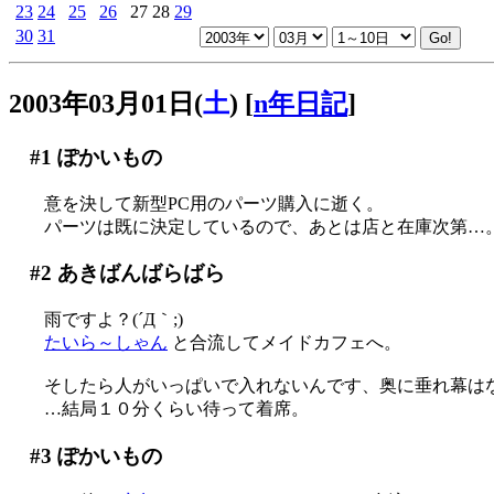
23
24
25
26
27
28
29
30
31
2003年03月01日(
土
)
[
n年日記
]
#1
ぽかいもの
意を決して新型PC用のパーツ購入に逝く。
パーツは既に決定しているので、あとは店と在庫次第…
#2
あきばんばらばら
雨ですよ？(´Д｀;)
たいら～しゃん
と合流してメイドカフェへ。
そしたら人がいっぱいで入れないんです、奥に垂れ幕はなか
…結局１０分くらい待って着席。
#3
ぽかいもの