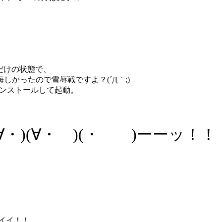
しただけの状態で、
悔しかったので雪辱戦ですよ？(´Д｀;)
インストールして起動。
∀・)(∀・ )(・ )ーーッ！！
イイ！！