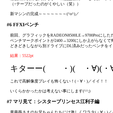
（↑テープだったのがくやしい（笑））
新マシンの完成～～～～～～～(^o^)／
#6
FFXIベンチ
前回、グラフィックをRADEON8500LE→9700Proに
ベンチマークポイントが2400→3200にしか上がらなくて
どきどきしながら別ドライブにDL済みだったベンチを
結果：5522pt
キターー( ・)( ・∀)(・
これで高解像度プレイも怖くない！(・∀・)／イイ！！
いくらかかったかは考えない事にします(^^;)
#7
マリ見て：シスタープリンセス江利子編
黄薔薇さまのお兄ちゃんたちには激しくワラタ(・∀・)／