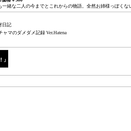
も一緒な二人の今までとこれからの物語。全然お姉様っぽくない
財日記
チャマのダメダメ記録 Ver.Hatena