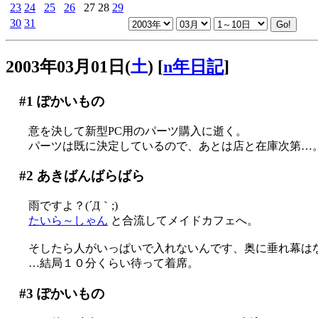
23
24
25
26
27
28
29
30
31
2003年03月01日(
土
)
[
n年日記
]
#1
ぽかいもの
意を決して新型PC用のパーツ購入に逝く。
パーツは既に決定しているので、あとは店と在庫次第…
#2
あきばんばらばら
雨ですよ？(´Д｀;)
たいら～しゃん
と合流してメイドカフェへ。
そしたら人がいっぱいで入れないんです、奥に垂れ幕はなか
…結局１０分くらい待って着席。
#3
ぽかいもの