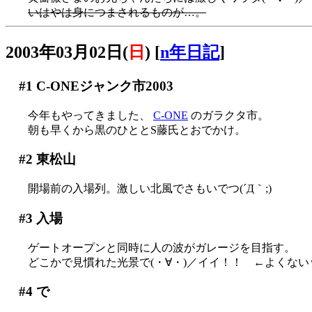
いはやは身につまされるものが…。
2003年03月02日(
日
)
[
n年日記
]
#1
C-ONEジャンク市2003
今年もやってきました、
C-ONE
のガラクタ市。
朝も早くから黒のひととS藤氏とおでかけ。
#2
東松山
開場前の入場列。激しい北風でさもいでつ(´Д｀;)
#3
入場
ゲートオープンと同時に人の波がガレージを目指す。
どこかで見慣れた光景で(・∀・)／イイ！！ ←よくない
#4
で