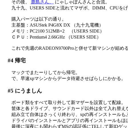
その後、
鹿島さん、
にゃしゃぽんさんと合流。
九十九、USERS SIDEと流れてマザボ、DIMM、CPU
購入パーツは以下の通り。
主基盤：ASUStek P4G8X DX （九十九電機）
メモリ：PC2100 512MB×2 （USERS SIDE）
ＣＰＵ：Pentium4 2.66GHz （USERS SIDE）
これで先週のRADEON9700Proと併せて新マシンが組める(´
#4
帰宅
マックでまたーりしてから帰宅。
で、早速xpマシンからデータ待避させばらしにかかる。
#5
にうましん
ボード類をすべて取り外して新マザーを設置して配線。
筐体と各ドライブ、サウンドカード以外は全て入れ替え
組み立て自体はさっくり終わり、xpの再インストールも
ドライバのインストールとアプリの再インストールもほ
最後に深夜にも関わらずMSの認証係にTELして新IDゲ