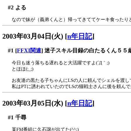
#2
よる
なので妹が（義弟くんと）帰ってきててケーキ食ったり
2003年03月04日(火)
[
n年日記
]
#1
[
FFXI関連
] 迷子スキル目録の白たるくん５５
今日も迷う落ちる遅れると大活躍ですよ(´Д｀;)
とほほ(;_;)
お友達の黒たる子ちゃんにLSの人に頼んでシェルを渡し
私はPTに誘われていたのでLSの猫戦士さんに後を頼ん
2003年03月05日(水)
[
n年日記
]
#1
千尋
某FM番組に久石譲が出てた(^^;)