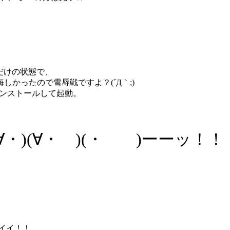
しただけの状態で、
悔しかったので雪辱戦ですよ？(´Д｀;)
インストールして起動。
∀・)(∀・ )(・ )ーーッ！！
イイ！！