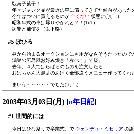
駄菓子菓子！！
年々ジャンク品が最近の車に偏ってきてた傾向があった
今年はついに買えるものが
全くない
状態に(´Д｀;)
昭和年式の車は帰りやがれと？！(ToT)
謝罪と補償を（以下略）
#5
ぽひる
昼から始まるオークションにも用がなさそうだったので
鴻巣の広島風お好み焼き「赤べこ」で昼。
去年、４人でばらばらのものを注文したら、
おばちゃん大混乱のあげく全部違うメニュー作ってくれた
まいう～～～～～でちた(´Д｀;)
2003年03月03日(月)
[
n年日記
]
#1
世間的には
今日はひな祭りで卒業式、で
ウェンディ・ミゼリア
の誕