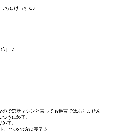
をげっちゅげっちゅ♪
Д｀;)
なのでぼ新マシンと言っても過言ではありません。
ふつうに終了。
ぼ終了。
ット、でOSの方は完了☆