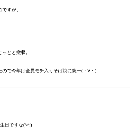
のですが、
とっとと撤収。
ので今年は全員モチ入りそば焼に統一(・∀・)
生日ですな(^^;)