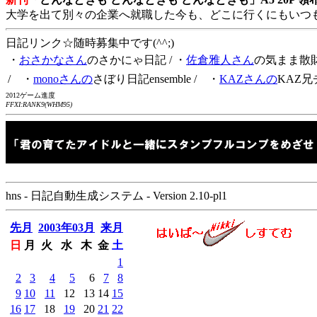
大学を出て別々の企業へ就職した今も、どこに行くにもいつ
日記リンク☆随時募集中です(^^;)
・
おさかなさん
のさかにゃ日記
/ ・
佐倉雅人さん
の気まま散
/ ・
monoさんの
さぼり日記ensemble
/ ・
KAZさんの
KAZ兄
2012ゲーム進度
FFXI:RANK9(WHM95)
hns - 日記自動生成システム - Version 2.10-pl1
先月
2003年03月
来月
日
月
火
水
木
金
土
1
2
3
4
5
6
7
8
9
10
11
12
13
14
15
16
17
18
19
20
21
22