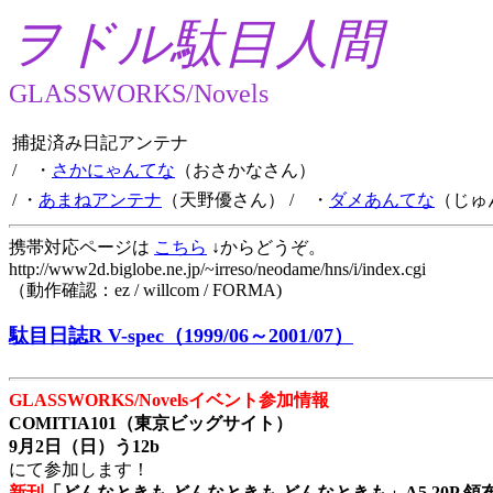
ヲドル駄目人間
GLASSWORKS/Novels
捕捉済み日記アンテナ
/ ・
さかにゃんてな
（おさかなさん）
/ ・
あまねアンテナ
（天野優さん）
/ ・
ダメあんてな
（じゅ
携帯対応ページは
こちら
↓からどうぞ。
http://www2d.biglobe.ne.jp/~irreso/neodame/hns/i/index.cgi
（動作確認：ez / willcom / FORMA)
駄目日誌R V-spec（1999/06～2001/07）
GLASSWORKS/Novelsイベント参加情報
COMITIA101（東京ビッグサイト）
9月2日（日）う12b
にて参加します！
新刊
「どんなときも どんなときも どんなときも」A5 20P 領布