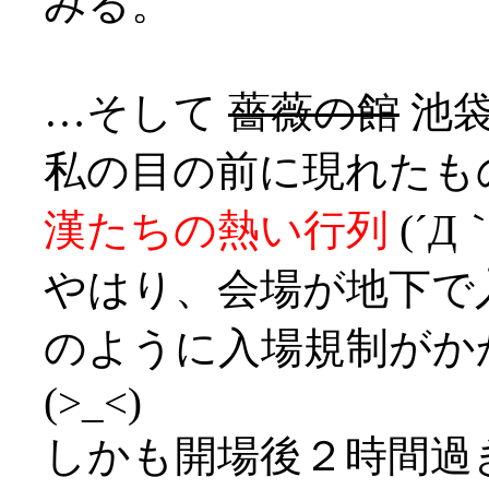
みる。
…そして
薔薇の館
池袋
私の目の前に現れたも
漢たちの熱い行列
(´Д｀
やはり、会場が地下で
のように入場規制がか
(>_<)
しかも開場後２時間過