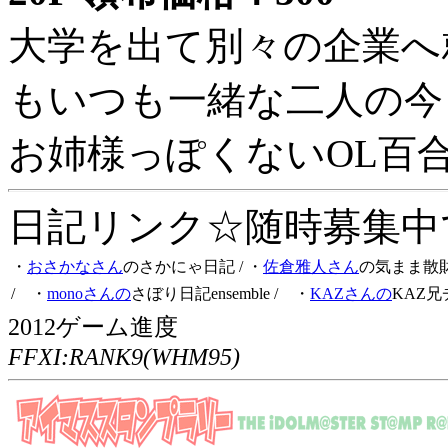
大学を出て別々の企業へ
もいつも一緒な二人の今
お姉様っぽくないOL百
日記リンク☆随時募集中です
・
おさかなさん
のさかにゃ日記
/ ・
佐倉雅人さん
の気まま散
/ ・
monoさんの
さぼり日記ensemble
/ ・
KAZさんの
KAZ兄
2012ゲーム進度
FFXI:RANK9(WHM95)