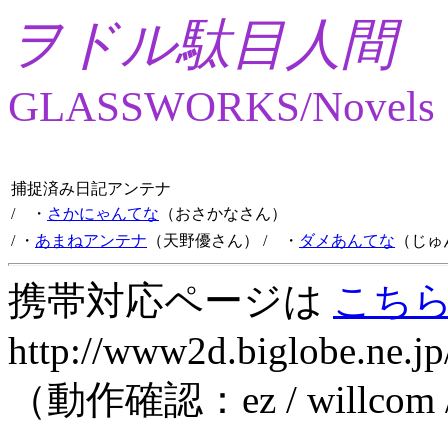
ヲドル駄目人間
GLASSWORKS/Novels
捕捉済み日記アンテナ
/ ・
さかにゃんてな
（おさかなさん）
/ ・
あまねアンテナ
（天野優さん）
/ ・
ダメあんてな
（じゅ
携帯対応ページは
こち
http://www2d.biglobe.ne.jp
（動作確認：ez / willcom 