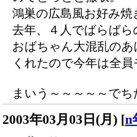
鴻巣の広島風お好み焼
去年、４人でばらばら
おばちゃん大混乱のあ
くれたので今年は全員モ
まいう～～～～～でちた(
2003年03月03日(月)
[
n