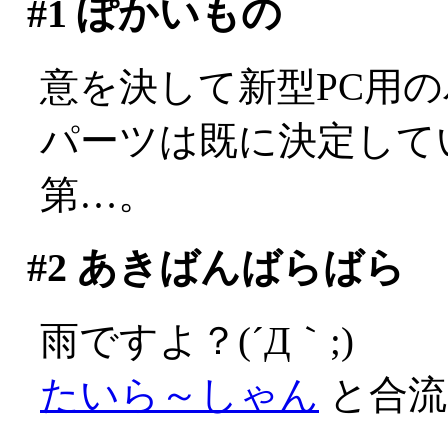
#1
ぽかいもの
意を決して新型PC用
パーツは既に決定して
第…。
#2
あきばんばらばら
雨ですよ？(´Д｀;)
たいら～しゃん
と合流