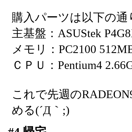
購入パーツは以下の通
主基盤：ASUStek P4
メモリ：PC2100 512M
ＣＰＵ：Pentium4 2.66
これで先週のRADEON
める(´Д｀;)
#4
帰宅