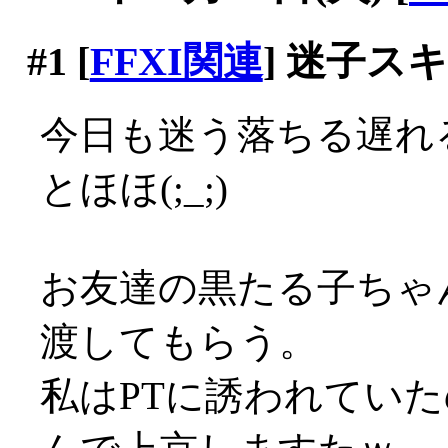
#1
[
FFXI関連
] 迷子
今日も迷う落ちる遅れる
とほほ(;_;)
お友達の黒たる子ちゃ
渡してもらう。
私はPTに誘われていた