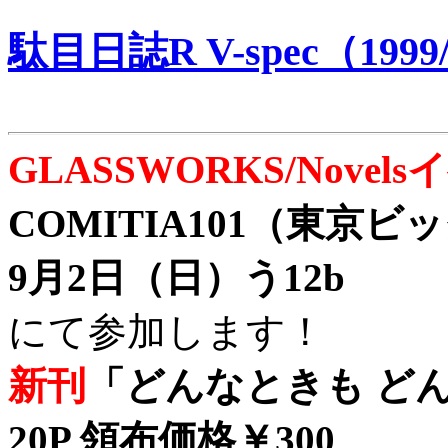
駄目日誌R V-spec（1999/
GLASSWORKS/Nove
COMITIA101（東京
9月2日（日）う12b
にて参加します！
新刊
「どんなときも どん
20P 領布価格￥300