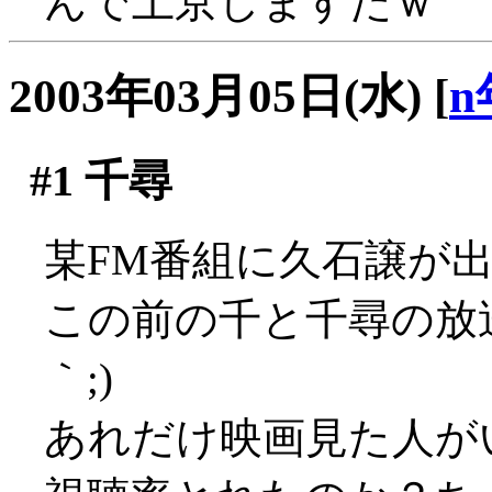
んで上京しますたｗ
2003年03月05日(水)
[
n
#1
千尋
某FM番組に久石譲が出てた
この前の千と千尋の放送
｀;)
あれだけ映画見た人が