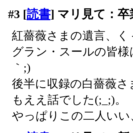
#3
[
読書
] マリ見て：卒
紅薔薇さまの遺言、くぅ～
グラン・スールの皆様は
｀;)
後半に収録の白薔薇さ
もええ話でした(;_;)。
やっぱりこの二人いい、良