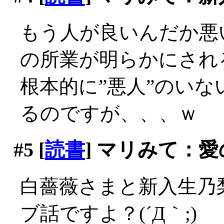
もう人が良いんだか悪
の所業が明らかにされ
根本的に”悪人”のい
るのですが、、、ｗ
#5
[
読書
] マリみて：
白薔薇さまと新入生乃
ブ話ですよ？(´Д｀;)