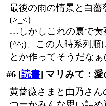
最後の雨の情景と白薔
(>_<)
…しかしこれの裏で黄
(^^;)、この人時系
とか作ってそうだなぁ(^
#6
[
読書
] マリみて：
黄薔薇さまと由乃さん
つーかみんな思い詰め過