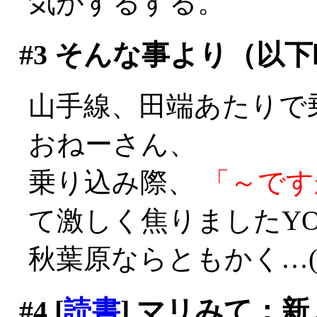
気がするする。
#3
そんな事より（以下
山手線、田端あたりで
おねーさん、
乗り込み際、
「～です
て激しく焦りましたYO
秋葉原ならともかく…(^^;;
#4
[
読書
] マリみて：新