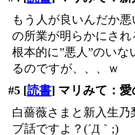
もう人が良いんだか悪
の所業が明らかにされ
根本的に”悪人”のい
るのですが、、、ｗ
#5
[
読書
] マリみて：
白薔薇さまと新入生乃
ブ話ですよ？(´Д｀;)