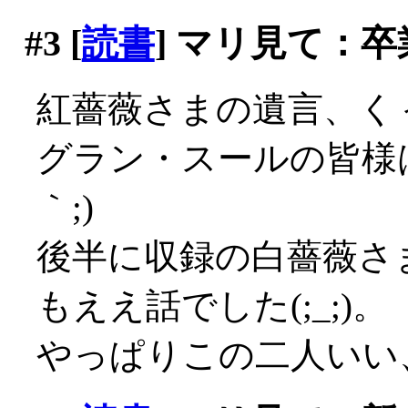
#3
[
読書
] マリ見て：卒
紅薔薇さまの遺言、くぅ～
グラン・スールの皆様は
｀;)
後半に収録の白薔薇さ
もええ話でした(;_;)。
やっぱりこの二人いい、良