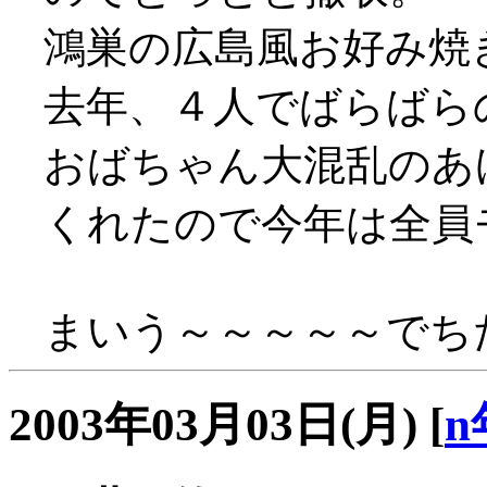
鴻巣の広島風お好み焼
去年、４人でばらばら
おばちゃん大混乱のあ
くれたので今年は全員モ
まいう～～～～～でちた(
2003年03月03日(月)
[
n