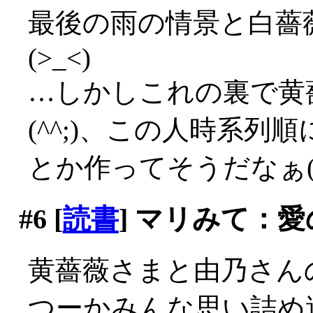
最後の雨の情景と白薔
(>_<)
…しかしこれの裏で黄
(^^;)、この人時系
とか作ってそうだなぁ(^
#6
[
読書
] マリみて：
黄薔薇さまと由乃さん
つーかみんな思い詰め過