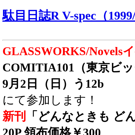
駄目日誌R V-spec（1999/
GLASSWORKS/Nove
COMITIA101（東京
9月2日（日）う12b
にて参加します！
新刊
「どんなときも どん
20P 領布価格￥300