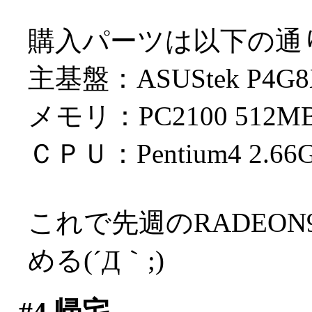
購入パーツは以下の通
主基盤：ASUStek P4
メモリ：PC2100 512M
ＣＰＵ：Pentium4 2.66
これで先週のRADEON
める(´Д｀;)
#4
帰宅