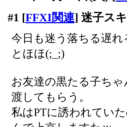
#1
[
FFXI関連
] 迷子
今日も迷う落ちる遅れる
とほほ(;_;)
お友達の黒たる子ちゃ
渡してもらう。
私はPTに誘われていた