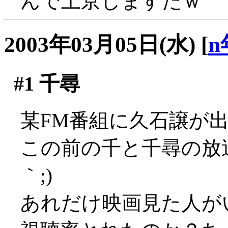
んで上京しますたｗ
2003年03月05日(水)
[
n
#1
千尋
某FM番組に久石譲が出てた
この前の千と千尋の放送
｀;)
あれだけ映画見た人が