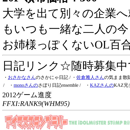
大学を出て別々の企業へ
もいつも一緒な二人の今
お姉様っぽくないOL百
日記リンク☆随時募集中です
・
おさかなさん
のさかにゃ日記
/ ・
佐倉雅人さん
の気まま散
/ ・
monoさんの
さぼり日記ensemble
/ ・
KAZさんの
KAZ兄
2012ゲーム進度
FFXI:RANK9(WHM95)