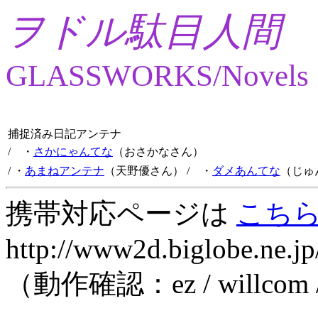
ヲドル駄目人間
GLASSWORKS/Novels
捕捉済み日記アンテナ
/ ・
さかにゃんてな
（おさかなさん）
/ ・
あまねアンテナ
（天野優さん）
/ ・
ダメあんてな
（じゅ
携帯対応ページは
こち
http://www2d.biglobe.ne.jp
（動作確認：ez / willcom 