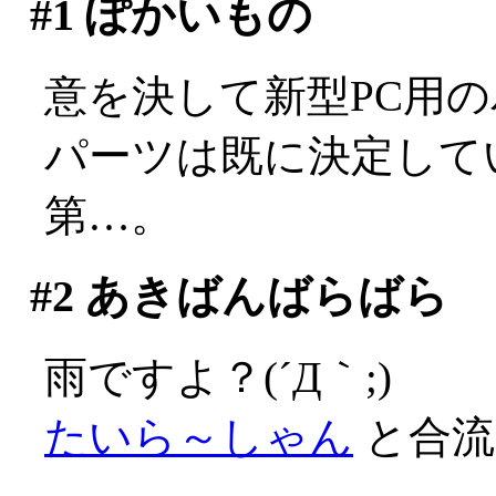
#1
ぽかいもの
意を決して新型PC用
パーツは既に決定して
第…。
#2
あきばんばらばら
雨ですよ？(´Д｀;)
たいら～しゃん
と合流