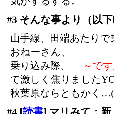
気がするする。
#3
そんな事より（以下
山手線、田端あたりで
おねーさん、
乗り込み際、
「～です
て激しく焦りましたYO
秋葉原ならともかく…(^^;;
#4
[
読書
] マリみて：新