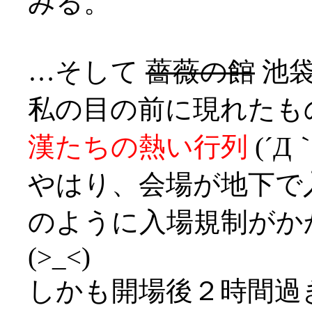
みる。
…そして
薔薇の館
池袋
私の目の前に現れたも
漢たちの熱い行列
(´Д｀
やはり、会場が地下で
のように入場規制がか
(>_<)
しかも開場後２時間過