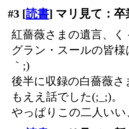
#3
[
読書
] マリ見て：卒
紅薔薇さまの遺言、くぅ～
グラン・スールの皆様は
｀;)
後半に収録の白薔薇さ
もええ話でした(;_;)。
やっぱりこの二人いい、良