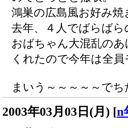
鴻巣の広島風お好み焼
去年、４人でばらばら
おばちゃん大混乱のあ
くれたので今年は全員モ
まいう～～～～～でちた(
2003年03月03日(月)
[
n