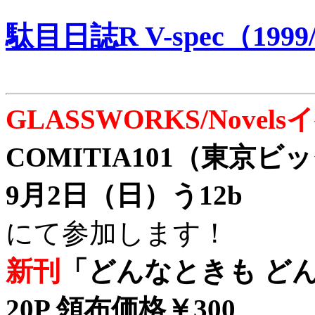
駄目日誌R V-spec（1999/
GLASSWORKS/Nove
COMITIA101（東京
9月2日（日）う12b
にて参加します！
新刊
「どんなときも どん
20P 領布価格￥300