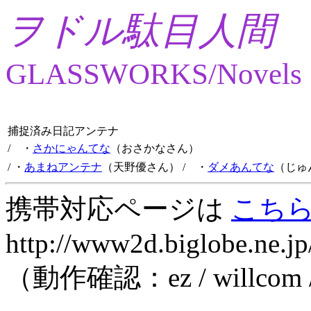
ヲドル駄目人間
GLASSWORKS/Novels
捕捉済み日記アンテナ
/ ・
さかにゃんてな
（おさかなさん）
/ ・
あまねアンテナ
（天野優さん）
/ ・
ダメあんてな
（じゅ
携帯対応ページは
こち
http://www2d.biglobe.ne.jp
（動作確認：ez / willcom 