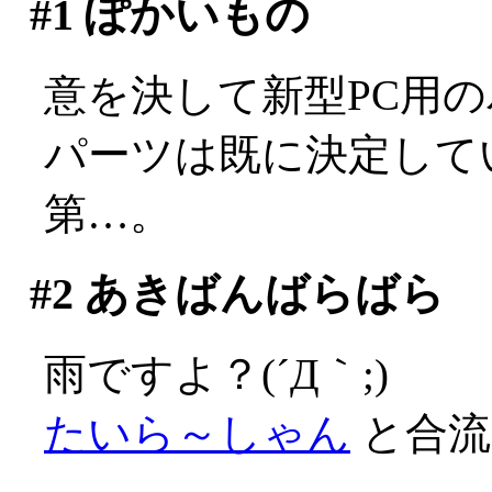
#1
ぽかいもの
意を決して新型PC用
パーツは既に決定して
第…。
#2
あきばんばらばら
雨ですよ？(´Д｀;)
たいら～しゃん
と合流