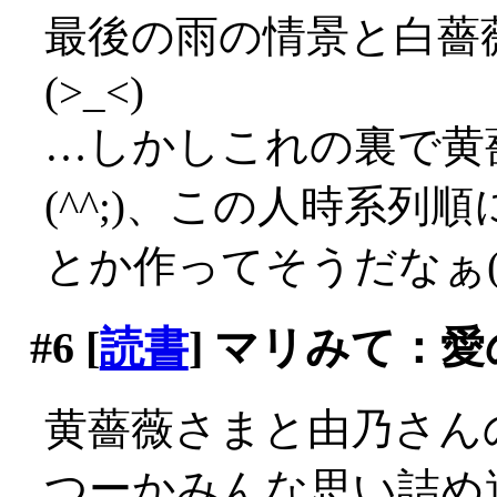
最後の雨の情景と白薔
(>_<)
…しかしこれの裏で黄
(^^;)、この人時系
とか作ってそうだなぁ(^
#6
[
読書
] マリみて：
黄薔薇さまと由乃さん
つーかみんな思い詰め過