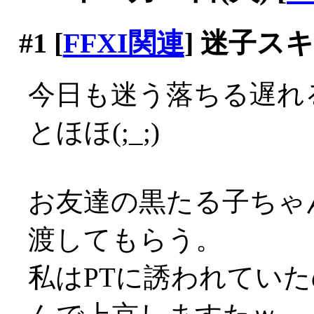
#1
[
FFXI関連
] 迷子
今日も迷う落ちる遅れる
とほほ(;_;)
お友達の黒たる子ちゃ
渡してもらう。
私はPTに誘われていた