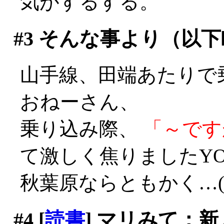
気がするする。
#3
そんな事より（以下
山手線、田端あたりで
おねーさん、
乗り込み際、
「～です
て激しく焦りましたYO
秋葉原ならともかく…(^^;;
#4
[
読書
] マリみて：新