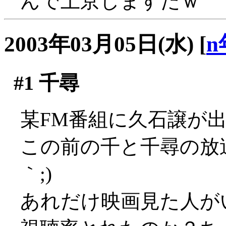
んで上京しますたｗ
2003年03月05日(水)
[
n
#1
千尋
某FM番組に久石譲が出てた
この前の千と千尋の放送
｀;)
あれだけ映画見た人が