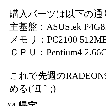
購入パーツは以下の通
主基盤：ASUStek P4
メモリ：PC2100 512M
ＣＰＵ：Pentium4 2.66
これで先週のRADEON
める(´Д｀;)
#4
帰宅