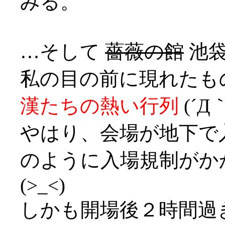
みる。
…そして
薔薇の館
池袋
私の目の前に現れたも
漢たちの熱い行列
(´Д｀
やはり、会場が地下で
のように入場規制がか
(>_<)
しかも開場後２時間過