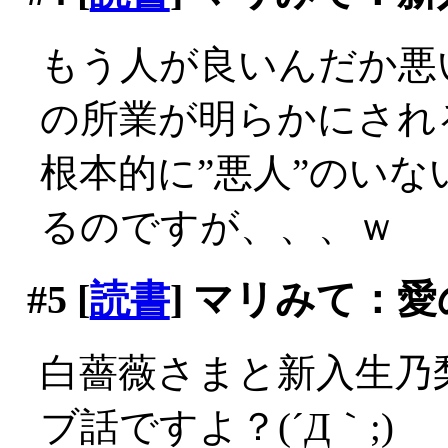
もう人が良いんだか悪
の所業が明らかにされ
根本的に”悪人”のい
るのですが、、、ｗ
#5
[
読書
] マリみて：
白薔薇さまと新入生乃
ブ話ですよ？(´Д｀;)