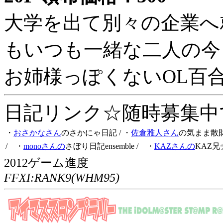
大学を出て別々の企業へ
もいつも一緒な二人の今
お姉様っぽくないOL百
日記リンク☆随時募集中です
・
おさかなさん
のさかにゃ日記
/ ・
佐倉雅人さん
の気まま散
/ ・
monoさんの
さぼり日記ensemble
/ ・
KAZさんの
KAZ兄
2012ゲーム進度
FFXI:RANK9(WHM95)