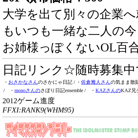
大学を出て別々の企業へ
もいつも一緒な二人の今
お姉様っぽくないOL百
日記リンク☆随時募集中です
・
おさかなさん
のさかにゃ日記
/ ・
佐倉雅人さん
の気まま散
/ ・
monoさんの
さぼり日記ensemble
/ ・
KAZさんの
KAZ兄
2012ゲーム進度
FFXI:RANK9(WHM95)