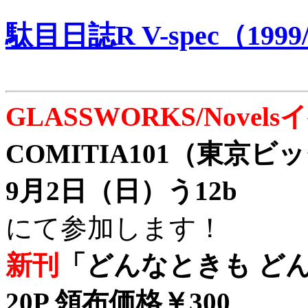
駄目日誌R V-spec（1999/
GLASSWORKS/Nove
COMITIA101（東京
9月2日（日）う12b
にて参加します！
新刊
「どんなときも どん
20P 領布価格￥300