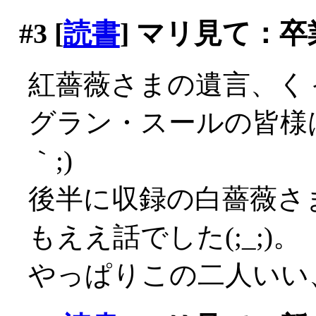
#3
[
読書
] マリ見て：卒
紅薔薇さまの遺言、くぅ～
グラン・スールの皆様は
｀;)
後半に収録の白薔薇さ
もええ話でした(;_;)。
やっぱりこの二人いい、良