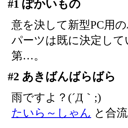
#1
ぽかいもの
意を決して新型PC用
パーツは既に決定して
第…。
#2
あきばんばらばら
雨ですよ？(´Д｀;)
たいら～しゃん
と合流