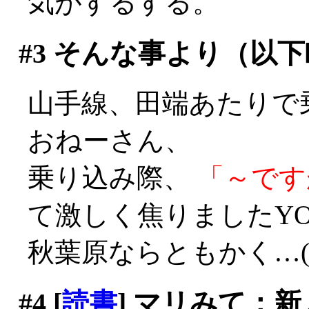
気がするする。
#3
そんな事より（以下
山手線、田端あたりで
おねーさん、
乗り込み際、
「～です
て激しく焦りましたYO
秋葉原ならともかく…(^^;;
#4
[
読書
] マリみて：新