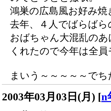
鴻巣の広島風お好み焼
去年、４人でばらばら
おばちゃん大混乱のあ
くれたので今年は全員モ
まいう～～～～～でちた(
2003年03月03日(月)
[
n