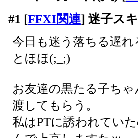
#1
[
FFXI関連
] 迷子
今日も迷う落ちる遅れる
とほほ(;_;)
お友達の黒たる子ちゃ
渡してもらう。
私はPTに誘われていた