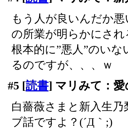
もう人が良いんだか悪
の所業が明らかにされ
根本的に”悪人”のい
るのですが、、、ｗ
#5
[
読書
] マリみて：
白薔薇さまと新入生乃
ブ話ですよ？(´Д｀;)