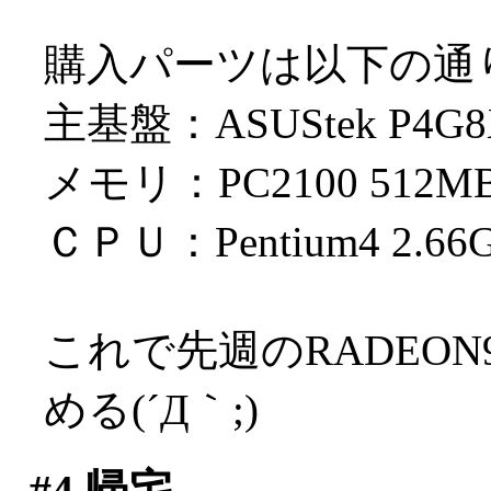
購入パーツは以下の通
主基盤：ASUStek P4
メモリ：PC2100 512M
ＣＰＵ：Pentium4 2.66
これで先週のRADEON
める(´Д｀;)
#4
帰宅