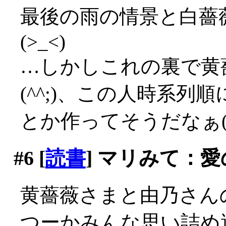
最後の雨の情景と白薔
(>_<)
…しかしこれの裏で黄
(^^;)、この人時系
とか作ってそうだなぁ(^
#6
[
読書
] マリみて：
黄薔薇さまと由乃さん
つーかみんな思い詰め過