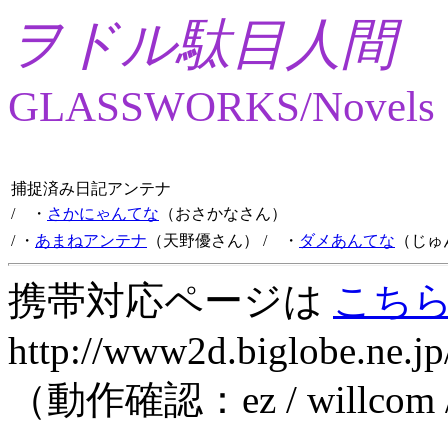
ヲドル駄目人間
GLASSWORKS/Novels
捕捉済み日記アンテナ
/ ・
さかにゃんてな
（おさかなさん）
/ ・
あまねアンテナ
（天野優さん）
/ ・
ダメあんてな
（じゅ
携帯対応ページは
こち
http://www2d.biglobe.ne.jp
（動作確認：ez / willcom 