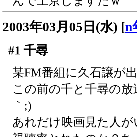
んで上京しますたｗ
2003年03月05日(水)
[
n
#1
千尋
某FM番組に久石譲が出てた
この前の千と千尋の放送
｀;)
あれだけ映画見た人が