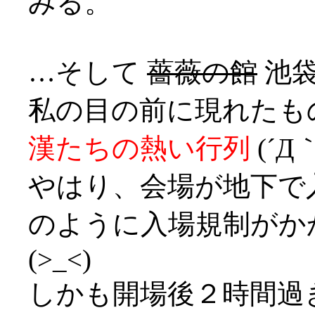
みる。
…そして
薔薇の館
池袋
私の目の前に現れたも
漢たちの熱い行列
(´Д｀
やはり、会場が地下で
のように入場規制がか
(>_<)
しかも開場後２時間過