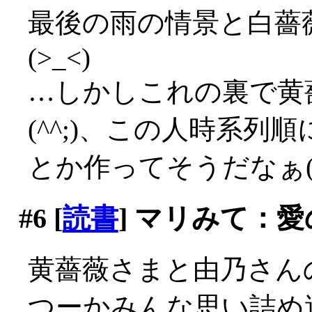
最後の雨の情景と白薔
(>_<)
…しかしこれの裏で黄
(^^;)、この人時系
とか作ってそうだなぁ(^
#6
[
読書
] マリみて：
黄薔薇さまと由乃さん
つーかみんな思い詰め過