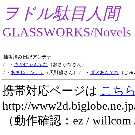
ヲドル駄目人間
GLASSWORKS/Novels
捕捉済み日記アンテナ
/ ・
さかにゃんてな
（おさかなさん）
/ ・
あまねアンテナ
（天野優さん）
/ ・
ダメあんてな
（じゅ
携帯対応ページは
こち
http://www2d.biglobe.ne.jp
（動作確認：ez / willcom 