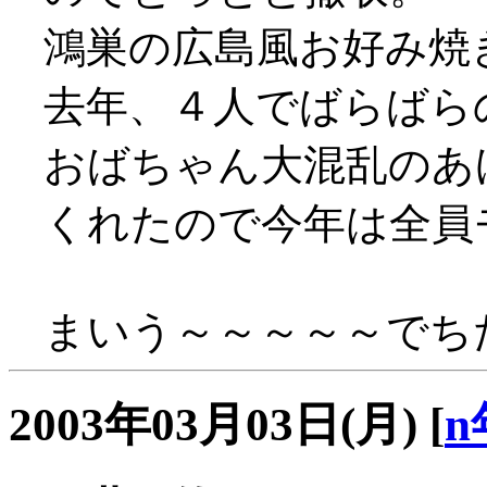
鴻巣の広島風お好み焼
去年、４人でばらばら
おばちゃん大混乱のあ
くれたので今年は全員モ
まいう～～～～～でちた(
2003年03月03日(月)
[
n