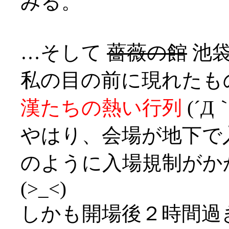
みる。
…そして
薔薇の館
池袋
私の目の前に現れたも
漢たちの熱い行列
(´Д｀
やはり、会場が地下で
のように入場規制がか
(>_<)
しかも開場後２時間過