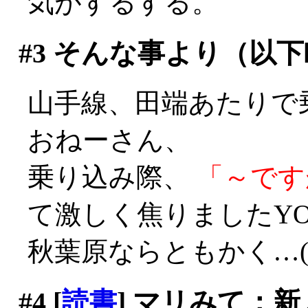
気がするする。
#3
そんな事より（以下
山手線、田端あたりで
おねーさん、
乗り込み際、
「～です
て激しく焦りましたYO
秋葉原ならともかく…(^^;;
#4
[
読書
] マリみて：新