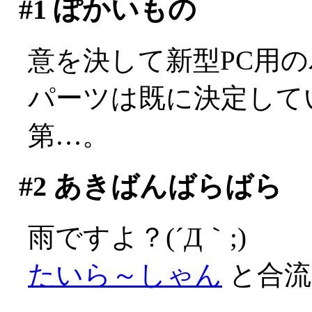
#1
ぽかいもの
意を決して新型PC用
パーツは既に決定して
第…。
#2
あきばんばらばら
雨ですよ？(´Д｀;)
たいら～しゃん
と合流