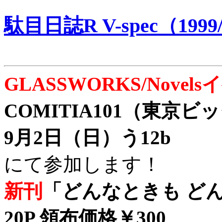
駄目日誌R V-spec（1999/
GLASSWORKS/Nove
COMITIA101（東京
9月2日（日）う12b
にて参加します！
新刊
「どんなときも どん
20P 領布価格￥300