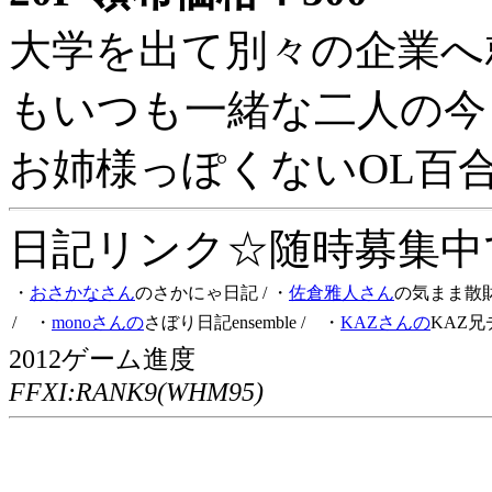
大学を出て別々の企業へ
もいつも一緒な二人の今
お姉様っぽくないOL百
日記リンク☆随時募集中です
・
おさかなさん
のさかにゃ日記
/ ・
佐倉雅人さん
の気まま散
/ ・
monoさんの
さぼり日記ensemble
/ ・
KAZさんの
KAZ兄
2012ゲーム進度
FFXI:RANK9(WHM95)