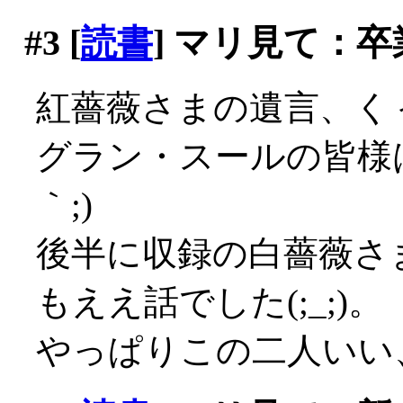
#3
[
読書
] マリ見て：卒
紅薔薇さまの遺言、くぅ～
グラン・スールの皆様は
｀;)
後半に収録の白薔薇さ
もええ話でした(;_;)。
やっぱりこの二人いい、良