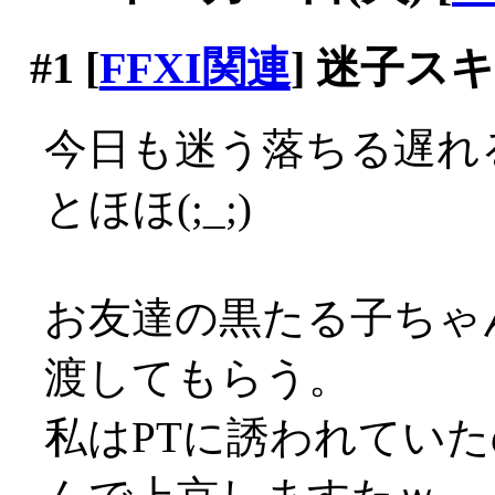
#1
[
FFXI関連
] 迷子
今日も迷う落ちる遅れる
とほほ(;_;)
お友達の黒たる子ちゃ
渡してもらう。
私はPTに誘われていた