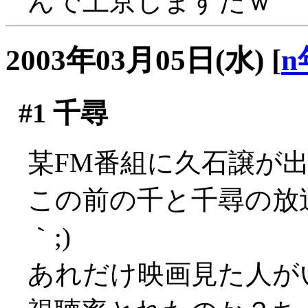
んで上京しますたｗ
2003年03月05日(水)
[
n
#1
千尋
某FM番組に久石譲が出てた
この前の千と千尋の放送
｀;)
あれだけ映画見た人が