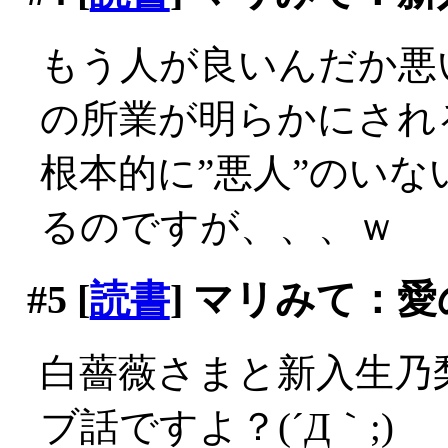
もう人が良いんだか悪
の所業が明らかにされ
根本的に”悪人”のい
るのですが、、、ｗ
#5
[
読書
] マリみて：
白薔薇さまと新入生乃
ブ話ですよ？(´Д｀;)