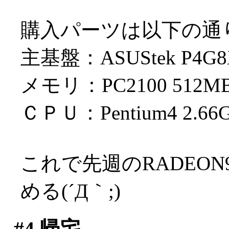
購入パーツは以下の通
主基盤：ASUStek P4
メモリ：PC2100 512M
ＣＰＵ：Pentium4 2.66
これで先週のRADEON
める(´Д｀;)
#4
帰宅